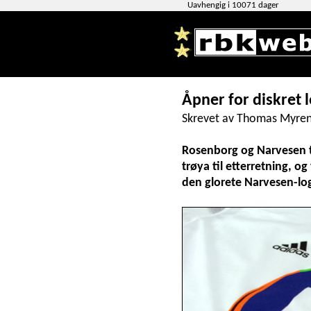
Uavhengig i 10071 dager
Åpner for diskret 
Skrevet av Thomas Myren
Rosenborg og Narvesen t
trøya til etterretning, o
den glorete Narvesen-lo