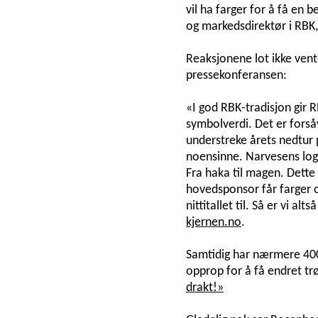
vil ha farger for å få en b
og markedsdirektør i RBK,
Reaksjonene lot ikke vent
pressekonferansen:
«I god RBK-tradisjon gir RB
symbolverdi. Det er forsåv
understreke årets nedtur 
noensinne. Narvesens logo
Fra haka til magen. Dette 
hovedsponsor får farger 
nittitallet til. Så er vi al
kjernen.no
.
Samtidig har nærmere 400
opprop for å få endret tr
drakt!»