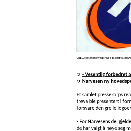
GRELL:
Rosenborg velger nå å gå bort fra denn
- Vesentlig forbedret 
Narvesen ny hovedsp
Et samlet pressekorps reag
trøya ble presentert i fo
forsvare den grelle logoen
- For Narvesens del gjelde
de har valgt å nøye seg me