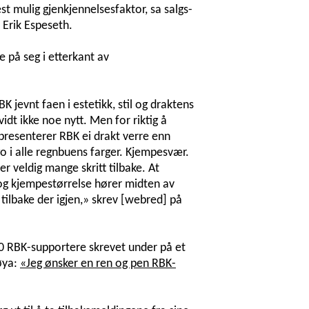
est mulig gjenkjennelsesfaktor, sa salgs-
 Erik Espeseth.
e på seg i etterkant av
K jevnt faen i estetikk, stil og draktens
idt ikke noe nytt. Men for riktig å
presenterer RBK ei drakt verre enn
 i alle regnbuens farger. Kjempesvær.
er veldig mange skritt tilbake. At
og kjempestørrelse hører midten av
tså tilbake der igjen,» skrev [webred] på
 RBK-supportere skrevet under på et
øya:
«Jeg ønsker en ren og pen RBK-