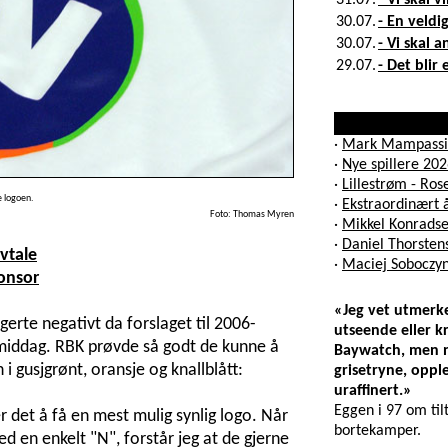
e logoen.
Foto: Thomas Myren
avtale
onsor
«Jeg vet utmerke
erte negativt da forslaget til 2006-
utseende eller k
rmiddag. RBK prøvde så godt de kunne å
Baywatch, men nå
 i gusjgrønt, oransje og knallblått:
grisetryne, oppl
uraffinert.»
Eggen i 97 om til
r det å få en mest mulig synlig logo. Når
bortekamper.
d en enkelt "N", forstår jeg at de gjerne