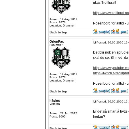
ukas Troillprat!
https://www.troillprat.n
_________________
Joined: 12 Aug 2011
Posts: 9876
Rosenborg for alltid - ua
Location: Drammen
Back to top
OrionPax
Posted: 26.05.2026 19:
Forumsjef
Det blir nok en sprudlen
skal du se. Bli med, d
https://www.youtube.co
https://twitch.tv/troillprat
Joined: 12 Aug 2011
Posts: 9876
_________________
Location: Drammen
Rosenborg for alltid - ua
Back to top
håpløs
Posted: 26.05.2026 19:
Veteran
Er det så smart å bytte 
Joined: 28 Jun 2015
fredag?
Posts: 1605
Back to top