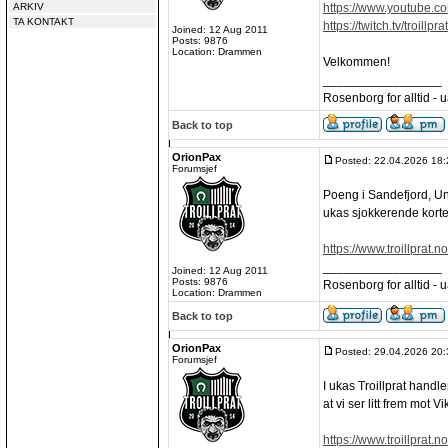
ARKIV
https://www.youtube.c
TA KONTAKT
https://twitch.tv/troillprat
Joined: 12 Aug 2011
Posts: 9876
Location: Drammen
Velkommen!
_________________
Rosenborg for alltid - ua
Back to top
OrionPax
Posted: 22.04.2026 18:
Forumsjef
Poeng i Sandefjord, U
ukas sjokkerende korte 
https://www.troillprat.n
_________________
Joined: 12 Aug 2011
Posts: 9876
Rosenborg for alltid - ua
Location: Drammen
Back to top
OrionPax
Posted: 29.04.2026 20:
Forumsjef
I ukas Troillprat hand
at vi ser litt frem mot Vi
https://www.troillprat.n