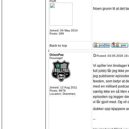
Proff
Noen grunn til at det t
Joined: 04 May 2014
Posts: 289
Back to top
OrionPax
Posted: 03.06.2026 18:
Forumsjef
Vi spiller inn tirsdage
full jobb) får jeg ikke 
jeg publiserer episoden
feeden, som betyr at d
med en milliard podcas
Joined: 12 Aug 2011
Posts: 9876
særlig ikke en så liten 
Location: Drammen
episoden og legger den
vi får gjort med. Og vil 
dukker opp kjappere an
--