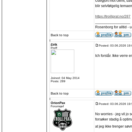
Uavgjort mot Glimt, uavkl
blir selvfølgelig temaen
https://troillprat.no/287
_________________
Rosenborg for alltid - ua
Back to top
£irik
Posted: 03.06.2026 19:
Proff
Ich forstår. Ikke verre e
Joined: 04 May 2014
Posts: 289
Back to top
OrionPax
Posted: 03.06.2026 19:
Forumsjef
No worries - jeg vil jo 
forsøker stadig å optim
at jeg ikke trenger søvn
_________________