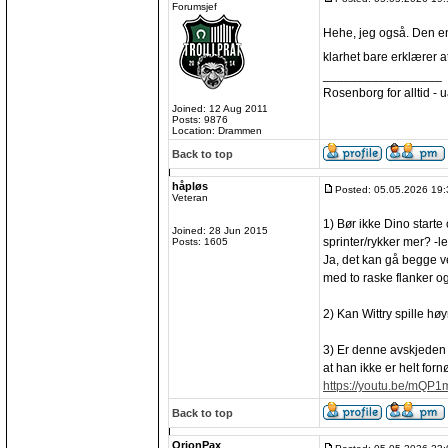
Forumsjef
Hehe, jeg også. Den ene
klarhet bare erklærer a
_________________
Rosenborg for alltid - ua
Joined: 12 Aug 2011
Posts: 9876
Location: Drammen
Back to top
håpløs
Posted: 05.05.2026 19:
Veteran
1) Bør ikke Dino starte
Joined: 28 Jun 2015
sprinter/rykker mer? -le
Posts: 1605
Ja, det kan gå begge v
med to raske flanker o
2) Kan Wittry spille hø
3) Er denne avskjeden me
at han ikke er helt fo
https://youtu.be/mQP1
Back to top
OrionPax