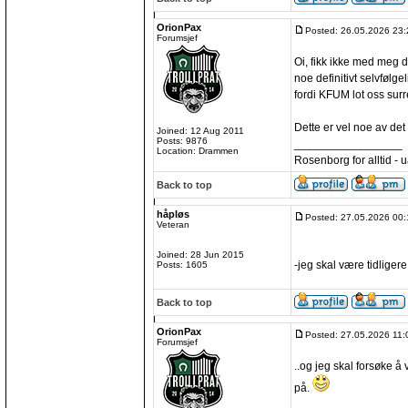
OrionPax
Posted: 26.05.2026 23:
Forumsjef
Oi, fikk ikke med meg de
noe definitivt selvfølge
fordi KFUM lot oss surr
Dette er vel noe av det 
Joined: 12 Aug 2011
Posts: 9876
_________________
Location: Drammen
Rosenborg for alltid - ua
Back to top
håpløs
Posted: 27.05.2026 00:
Veteran
Joined: 28 Jun 2015
-jeg skal være tidligere
Posts: 1605
Back to top
OrionPax
Posted: 27.05.2026 11:
Forumsjef
..og jeg skal forsøke å
på.