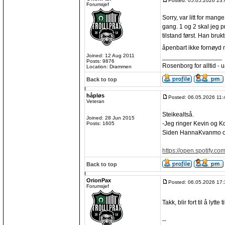
Posted: 05.05.2026 23:
Forumsjef
Sorry, var litt for mange
gang. 1 og 2 skal jeg 
tilstand først. Han brukt
åpenbart ikke fornøyd 
Joined: 12 Aug 2011
_________________
Posts: 9876
Rosenborg for alltid - ua
Location: Drammen
Back to top
håpløs
Posted: 06.05.2026 11:
Veteran
Steikealtså.
Joined: 28 Jun 2015
-Jeg ringer Kevin og K
Posts: 1605
Siden HannaKvanmo og
https://open.spotify.co
Back to top
OrionPax
Posted: 06.05.2026 17:
Forumsjef
Takk, blir fort til å lyt
--