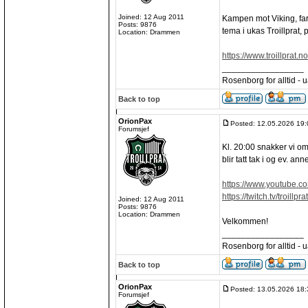
Joined: 12 Aug 2011
Kampen mot Viking, farv
Posts: 9876
tema i ukas Troillprat,
Location: Drammen
https://www.troillprat.n
_________________
Rosenborg for alltid - ua
Back to top
OrionPax
Posted: 12.05.2026 19:
Forumsjef
Kl. 20:00 snakker vi o
blir tatt tak i og ev. 
https://www.youtube.c
https://twitch.tv/troillprat
Joined: 12 Aug 2011
Posts: 9876
Location: Drammen
Velkommen!
_________________
Rosenborg for alltid - ua
Back to top
OrionPax
Posted: 13.05.2026 18:
Forumsjef