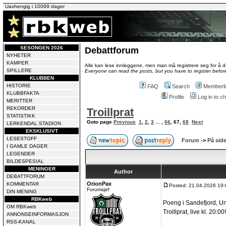
Uavhengig i 10069 dager
SESONGEN 2026
Debattforum
NYHETER
KAMPER
Alle kan lese innleggene, men man må registrere seg for å de
SPILLERE
Everyone can read the posts, but you have to register before
KLUBBEN
HISTORIE
FAQ
Search
Memberli
KLUBBFAKTA
Profile
Log in to 
MERITTER
REKORDER
Troillprat
STATISTIKK
Goto page
Previous
1
,
2
,
3
... ,
66
,
67
,
68
Next
LERKENDAL STADION
EKSKLUSIVT
LESESTOFF
Forum
->
På side
I GAMLE DAGER
LEGENDER
BILDESPESIAL
MENINGER
Author
DEBATTFORUM
OrionPax
KOMMENTAR
Posted: 21.04.2026 19:
Forumsjef
DIN MENING
RBKweb
Poeng i Sandefjord, Un
OM RBKweb
Troillprat, live kl. 20:00!
ANNONSEINFORMASJON
RSS-KANAL