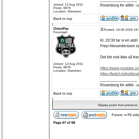
Joined: 12 Aug 2011
Rosenborg for alltid - ua
Posts: 9876
Location: Drammen
Back to top
OrionPax
Posted: 19.06.2026 19:
Forumsjef
Kl. 20:30 tar vi en ald
Freyr Alexandersson og
Det blir nok ikke så tr
Joined: 12 Aug 2011
Posts: 9876
https://www.youtube.
Location: Drammen
https://twitch.tv/troillprat
_________________
Rosenborg for alltid - ua
Back to top
Display posts from previous:
Forum
->
På side
Page
67
of
68