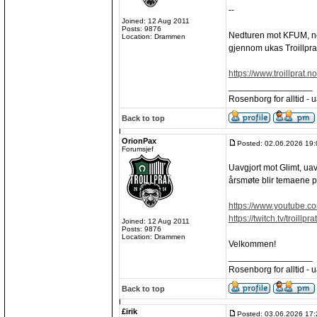
--
Joined: 12 Aug 2011
Posts: 9876
Nedturen mot KFUM, nedr
Location: Drammen
gjennom ukas Troillprat
https://www.troillprat.n
_________________
Rosenborg for alltid - ua
Back to top
OrionPax
Posted: 02.06.2026 19:
Forumsjef
Uavgjort mot Glimt, uav
årsmøte blir temaene på
https://www.youtube.
https://twitch.tv/troillprat
Joined: 12 Aug 2011
Posts: 9876
Location: Drammen
Velkommen!
_________________
Rosenborg for alltid - ua
Back to top
£irik
Posted: 03.06.2026 17: