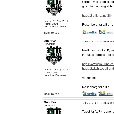
Gleden ved sportslig o
grunnlag for langjabb i 
https://troillprat.no/284
_________________
Joined: 12 Aug 2011
Posts: 9876
Rosenborg for alltid - ua
Location: Drammen
Back to top
OrionPax
Posted: 19.05.2026 19:
Forumsjef
Nedturen mot AaFK, tre
inn ukas podcast-episo
https://www.youtube.
https://twitch.tv/troillprat
Joined: 12 Aug 2011
Posts: 9876
Location: Drammen
Velkommen!
_________________
Rosenborg for alltid - ua
Back to top
OrionPax
Posted: 20.05.2026 18:
Forumsjef
Tapet for AaFK, trener