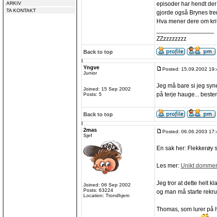
ARKIV
episoder har hendt der 
TA KONTAKT
gjorde også Brynes tre
Hva mener dere om krit
_________________
ZZzzzzzzzz
Back to top
Yngve
Posted: 15.09.2002 19:
Junior
Jeg må bare si jeg syn
Joined: 15 Sep 2002
på terje hauge... best
Posts: 5
Back to top
2mas
Posted: 06.06.2003 17:
Sjef
En sak her: Flekkerøy 
Les mer:
Unikt dommer
Jeg tror at dette helt k
Joined: 06 Sep 2002
Posts: 63224
og man må starte rekrut
Location: Trondhjem
Thomas, som lurer på 