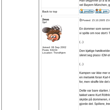
Han begynner jo å få ti
vel Bayern München, g
Back to top
2mas
Posted: 15.10.2005 15:
Sjef
En dommer som senere 
vi spilte om noe stort i 
(...)
Joined: 06 Sep 2002
Posts: 63224
Den kjølige høstkvelde
Location: Trondhjem
sikret seg plass i EM-sl
(...)
Kampen var ikke mer e
en melsekk foran Karl-P
for, men straffe ble det 
Dette var bare starten
takket være Kurt Röthli
skylde på dommeren, m
gjorde det. Spillere, tr