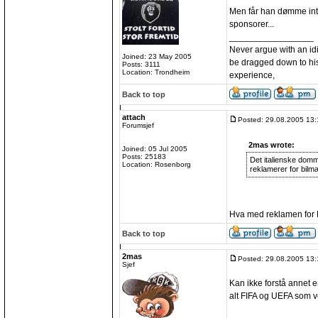
Men får han dømme int
sponsorer...
_________________
Never argue with an idio
Joined: 23 May 2005
be dragged down to his
Posts: 3111
Location: Trondheim
experience,
Back to top
attach
Posted: 29.08.2005 13:
Forumsjef
2mas wrote:
Joined: 05 Jul 2005
Posts: 25183
Det italienske domme
Location: Rosenborg
reklamerer for bilm
Hva med reklamen for
Back to top
2mas
Posted: 29.08.2005 13:
Sjef
Kan ikke forstå annet e
alt FIFA og UEFA som v