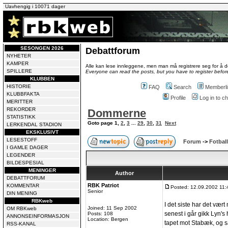
Uavhengig i 10071 dager
SESONGEN 2026
Debattforum
NYHETER
KAMPER
Alle kan lese innleggene, men man må registrere seg for å de
SPILLERE
Everyone can read the posts, but you have to register before
KLUBBEN
HISTORIE
FAQ
Search
Memberli
KLUBBFAKTA
Profile
Log in to 
MERITTER
REKORDER
Dommerne
STATISTIKK
Goto page
1
,
2
,
3
...
29
,
30
,
31
Next
LERKENDAL STADION
EKSKLUSIVT
LESESTOFF
Forum
->
Fotball
I GAMLE DAGER
LEGENDER
BILDESPESIAL
MENINGER
Author
DEBATTFORUM
RBK Patriot
KOMMENTAR
Posted: 12.09.2002 11:
Senior
DIN MENING
RBKweb
I det siste har det væ
Joined: 11 Sep 2002
OM RBKweb
senest i går gikk Lyn's 
Posts: 108
ANNONSEINFORMASJON
Location: Bergen
tapet mot Stabæk, og 
RSS-KANAL