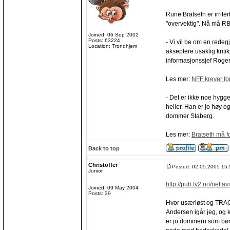
Rune Bratseth er irrite
"overvektig". Nå må RB
Joined: 06 Sep 2002
Posts: 63224
- Vi vil be om en redeg
Location: Trondhjem
akseptere usaklig krit
informasjonssjef Roger
Les mer:
NFF krever fo
- Det er ikke noe hyggel
heller. Han er jo høy og
dommer Staberg.
Les mer:
Bratseth må f
Back to top
Christoffer
Posted: 02.05.2005 15:
Junior
http://pub.tv2.no/netta
Joined: 09 May 2004
Posts: 39
Hvor usæriøst og TRAGI
Andersen igår jeg, og k
er jo dommern som bør g