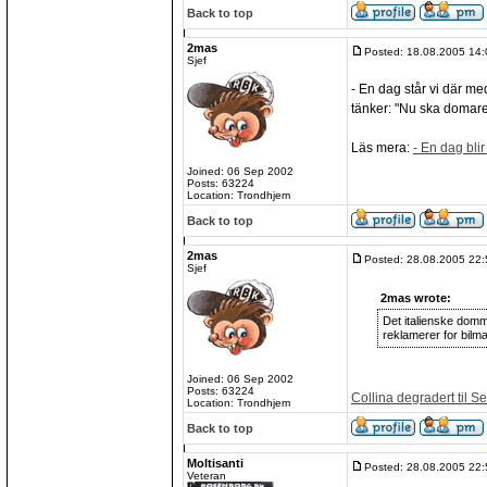
Back to top
2mas
Posted: 18.08.2005 14:
Sjef
- En dag står vi där m
tänker: "Nu ska domare
Läs mera:
- En dag bli
Joined: 06 Sep 2002
Posts: 63224
Location: Trondhjem
Back to top
2mas
Posted: 28.08.2005 22:
Sjef
2mas wrote:
Det italienske domme
reklamerer for bilm
Joined: 06 Sep 2002
Posts: 63224
Collina degradert til Se
Location: Trondhjem
Back to top
Moltisanti
Posted: 28.08.2005 22:
Veteran