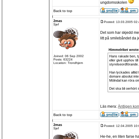
ungdomsskolen
Back to top
2mas
Posted: 13.03.2005 02:
Sjef
Det som har skjedd m
litt på smilebåndet da j
Himmelriket wrote
Joined: 06 Sep 2002
Hans rakade ben, ty
Posts: 63224
eller givit upphov ti
Location: Trondhjem
styrelseordförande.
Han lyckades alltid 
domare absolut inte
Mölndal kan röra om 
Det ska bli oerhört
Läs mera:
Äntligen ko
Back to top
2mas
Posted: 12.04.2005 10:
Sjef
He-he, en liten farse h