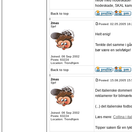
nede med hodeskade! Re
hodeskade, SKAL kamp
Back to top
2mas
Posted: 02.05.2005 16:
Sjef
Helt enig!
Tenkte det samme i går
bør være en selvfølge!
Joined: 06 Sep 2002
Posts: 63224
Location: Trondhjem
Back to top
2mas
Posted: 15.08.2005 15:
Sjef
Det italienske dommerik
reklamerer for bilmærk
(...) det italienske fod
Joined: 06 Sep 2002
Posts: 63224
Læs mere:
Collina i it
Location: Trondhjem
Tipper saken får en lyk