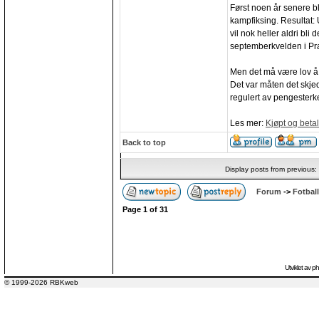
Først noen år senere bl
kampfiksing. Resultat: U
vil nok heller aldri bli
septemberkvelden i Pr
Men det må være lov å 
Det var måten det skje
regulert av pengester
Les mer:
Kjøpt og betal
Back to top
Display posts from previous:
Forum
->
Fotball
Page
1
of
31
Utviklet av
p
© 1999-2026 RBKweb