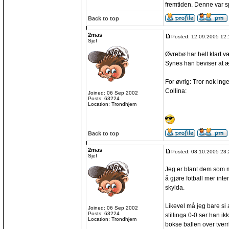
fremtiden. Denne var sp
Back to top
2mas
Posted: 12.09.2005 12:
Sjef
Øvrebø har helt klart v
Synes han beviser at ær
For øvrig: Tror nok in
Collina:
Joined: 06 Sep 2002
Posts: 63224
Location: Trondhjem
Back to top
2mas
Posted: 08.10.2005 23:
Sjef
Jeg er blant dem som 
å gjøre fotball mer inte
skylda.
Likevel må jeg bare si
Joined: 06 Sep 2002
Posts: 63224
stillinga 0-0 ser han ik
Location: Trondhjem
bokse ballen over tverr