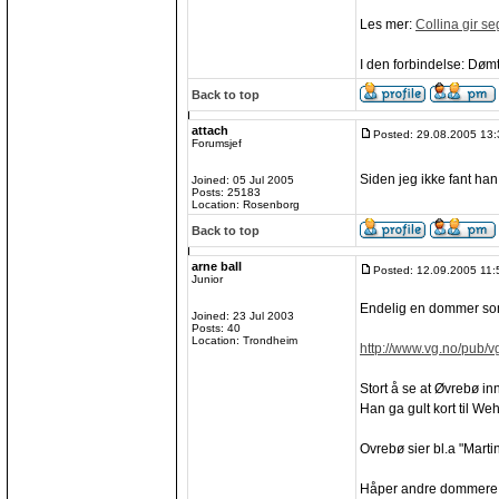
Les mer:
Collina gir se
I den forbindelse: Dø
Back to top
attach
Posted: 29.08.2005 13:
Forumsjef
Siden jeg ikke fant han
Joined: 05 Jul 2005
Posts: 25183
Location: Rosenborg
Back to top
arne ball
Posted: 12.09.2005 11:
Junior
Endelig en dommer som 
Joined: 23 Jul 2003
Posts: 40
Location: Trondheim
http://www.vg.no/pub/v
Stort å se at Øvrebø in
Han ga gult kort til Weh
Ovrebø sier bl.a "Martin
Håper andre dommere i 