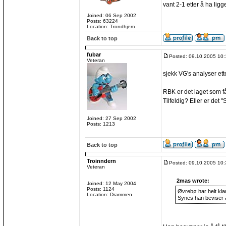
vant 2-1 etter å ha ligg
Joined: 06 Sep 2002
Posts: 63224
Location: Trondhjem
Back to top
fubar
Posted: 09.10.2005 10:
Veteran
sjekk VG's analyser ett
RBK er det laget som få
Tilfeldig? Eller er det 
Joined: 27 Sep 2002
Posts: 1213
Back to top
Troinndern
Posted: 09.10.2005 10:
Veteran
2mas wrote:
Joined: 12 May 2004
Posts: 1124
Øvrebø har helt klar
Location: Drammen
Synes han beviser a