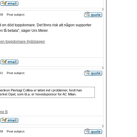
09
Post subject:
ed en död toppdomare. Det finns risk att någon supporter
n få betala", säger Urs Meier.
r en toppdomare ihjälslagen
51
Post subject:
rikon Pierluigi Collina er løbet ind i problemer, fordi han
ærket Opel, som bl.a. er hovedsponsor for AC Milan.
rie B
59
Post subject: