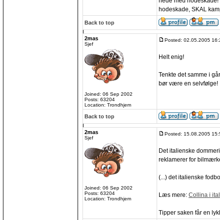
nede med hodeskade! Re
hodeskade, SKAL kamp
Back to top
2mas
Posted: 02.05.2005 16:
Sjef
Helt enig!
Tenkte det samme i går
bør være en selvfølge!
Joined: 06 Sep 2002
Posts: 63204
Location: Trondhjem
Back to top
2mas
Posted: 15.08.2005 15:
Sjef
Det italienske dommerik
reklamerer for bilmærk
(...) det italienske fod
Joined: 06 Sep 2002
Posts: 63204
Læs mere:
Collina i it
Location: Trondhjem
Tipper saken får en lyk