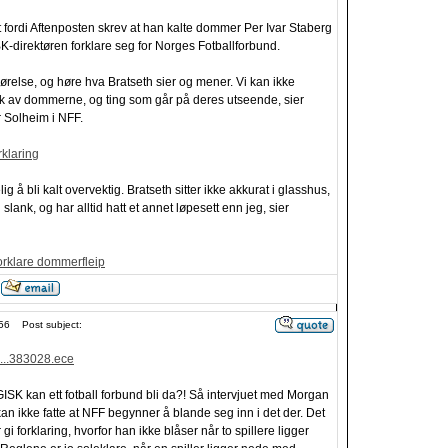
rt fordi Aftenposten skrev at han kalte dommer Per Ivar Staberg
K-direktøren forklare seg for Norges Fotballforbund.
jørelse, og høre hva Bratseth sier og mener. Vi kan ikke
ikk av dommerne, og ting som går på deres utseende, sier
 Solheim i NFF.
rklaring
ig å bli kalt overvektig. Bratseth sitter ikke akkurat i glasshus,
 slank, og har alltid hatt et annet løpesett enn jeg, sier
orklare dommerfleip
56
Post subject:
vi...383028.ece
SK kan ett fotball forbund bli da?! Så intervjuet med Morgan
an ikke fatte at NFF begynner å blande seg inn i det der. Det
i forklaring, hvorfor han ikke blåser når to spillere ligger