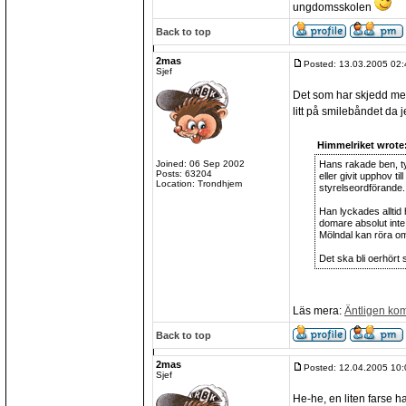
ungdomsskolen
Back to top
2mas
Posted: 13.03.2005 02:
Sjef
Det som har skjedd m
litt på smilebåndet da j
Himmelriket wrote
Joined: 06 Sep 2002
Hans rakade ben, ty
Posts: 63204
eller givit upphov ti
Location: Trondhjem
styrelseordförande.
Han lyckades alltid 
domare absolut inte
Mölndal kan röra om 
Det ska bli oerhört
Läs mera:
Äntligen ko
Back to top
2mas
Posted: 12.04.2005 10:
Sjef
He-he, en liten farse h