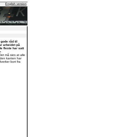
English version
gode råd til
r arbeidet på
e fleste har satt
»
Det må sies at alle
 den kanten har
erker bort fra