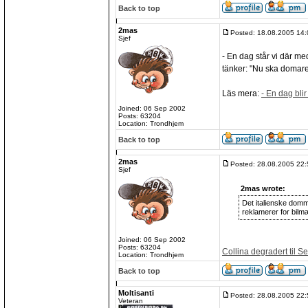
Back to top
2mas
Posted: 18.08.2005 14:
Sjef
- En dag står vi där m
tänker: "Nu ska domare
Läs mera:
- En dag bli
Joined: 06 Sep 2002
Posts: 63204
Location: Trondhjem
Back to top
2mas
Posted: 28.08.2005 22:
Sjef
2mas wrote:
Det italienske domme
reklamerer for bilm
Joined: 06 Sep 2002
Posts: 63204
Collina degradert til Se
Location: Trondhjem
Back to top
Moltisanti
Posted: 28.08.2005 22:
Veteran