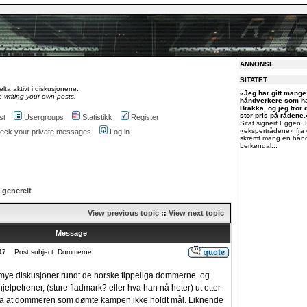
ANNONSE
SITATET
lta aktivt i diskusjonene.
«Jeg har gitt mange 
 writing your own posts.
håndverkere som ha
Brakka, og jeg tror d
stor pris på rådene.
st
Usergroups
Statistikk
Register
Sitat signert Eggen. 
«ekspertrådene» fra
check your private messages
Log in
skremt mang en håndv
Lerkendal...
 generelt
View previous topic
::
View next topic
Message
47
Post subject: Dommerne
rt mye diskusjoner rundt de norske tippeliga dommerne. og
hjelpetrener, (sture fladmark? eller hva han nå heter) ut etter
sa at dommeren som dømte kampen ikke holdt mål. Liknende