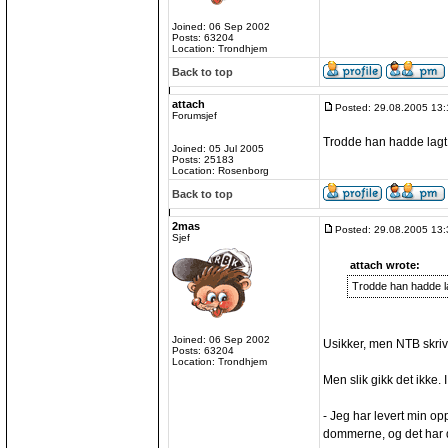
Joined: 06 Sep 2002
Posts: 63204
Location: Trondhjem
Back to top
attach
Posted: 29.08.2005 13:
Forumsjef
Trodde han hadde lagt 
Joined: 05 Jul 2005
Posts: 25183
Location: Rosenborg
Back to top
2mas
Posted: 29.08.2005 13:
Sjef
attach wrote:
Trodde han hadde la
Joined: 06 Sep 2002
Usikker, men NTB skri
Posts: 63204
Location: Trondhjem
Men slik gikk det ikke. I
- Jeg har levert min opps
dommerne, og det har de