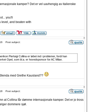
ernasjonale kamper? Det er vel uavhengig av italienske
t... you'll
 level, and beaten with
16
Post subject:
rikon Pierluigi Collina er løbet ind i problemer, fordi han
ærket Opel, som bl.a. er hovedsponsor for AC Milan.
 Blenda med Grethe Kausland??
18
Post subject:
nn at Collina får dømme internasjonale kamper. Det er jo tross
elger dommere sjøl.