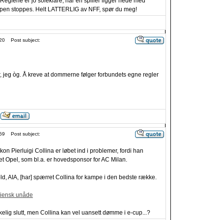
glene er jo soleklare, når en spiller ligger nede med
en stoppes. Helt LATTERLIG av NFF, spør du meg!
20
Post subject:
, jeg òg. Å kreve at dommerne følger forbundets egne regler
59
Post subject:
on Pierluigi Collina er løbet ind i problemer, fordi han
et Opel, som bl.a. er hovedsponsor for AC Milan.
bold, AIA, [har] spærret Collina for kampe i den bedste række.
aliensk unåde
kelig slutt, men Collina kan vel uansett dømme i e-cup...?