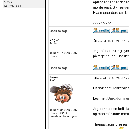
ARKIV
episoder har hendt der 
TA KONTAKT
gjorde også Brynes tre
Hva mener dere om krit
_________________
ZZzzzzzzzz
Back to top
Yngve
Posted: 15.09.2002 19:
Junior
Jeg må bare si jeg syn
Joined: 15 Sep 2002
på terje hauge... best
Posts: 5
Back to top
2mas
Posted: 06.06.2003 17:
Sjef
En sak her: Flekkerøy 
Les mer:
Unikt dommer
Jeg tror at dette helt k
Joined: 06 Sep 2002
Posts: 63204
og man må starte rekrut
Location: Trondhjem
Thomas, som lurer på 