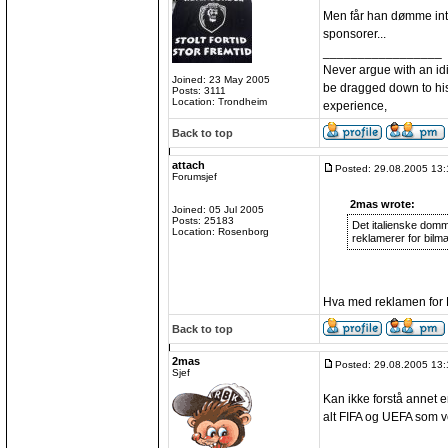
Men får han dømme int
sponsorer...
_________________
Never argue with an idio
Joined: 23 May 2005
be dragged down to his
Posts: 3111
Location: Trondheim
experience,
Back to top
attach
Posted: 29.08.2005 13:
Forumsjef
2mas wrote:
Joined: 05 Jul 2005
Posts: 25183
Det italienske domme
Location: Rosenborg
reklamerer for bilm
Hva med reklamen for
Back to top
2mas
Posted: 29.08.2005 13:
Sjef
Kan ikke forstå annet e
alt FIFA og UEFA som v