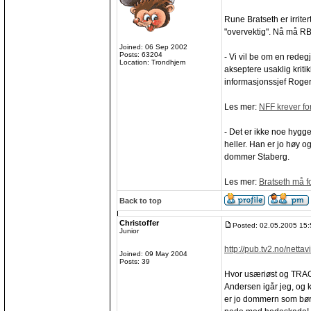
Rune Bratseth er irrite
"overvektig". Nå må RB
Joined: 06 Sep 2002
Posts: 63204
- Vi vil be om en redeg
Location: Trondhjem
akseptere usaklig krit
informasjonssjef Roger
Les mer:
NFF krever fo
- Det er ikke noe hyggel
heller. Han er jo høy og
dommer Staberg.
Les mer:
Bratseth må f
Back to top
Christoffer
Posted: 02.05.2005 15:
Junior
http://pub.tv2.no/netta
Joined: 09 May 2004
Posts: 39
Hvor usæriøst og TRAGI
Andersen igår jeg, og k
er jo dommern som bør g