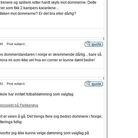
trenere og spillere retter hardt skyts mot dommerne. Dette
ner som fikk 2 kampers karantene...
ikken mot dommerne? Er det bra eller dårlig?
40
Post subject:
es dommerstandaren i norge er skremmende dårlig... bare så
emora mi som ikke vet hva en corner er kunne dømt bedre!
42
Post subject:
skole har innført fotballdømming som valgfag.
prosjekt på Flekkerøya
lart er veien å gå. Det trengs flere (og bedre) dommere i Norge,
teringa tidlig.
hvorfor jeg ikke kunne velge dømming som valgfag på