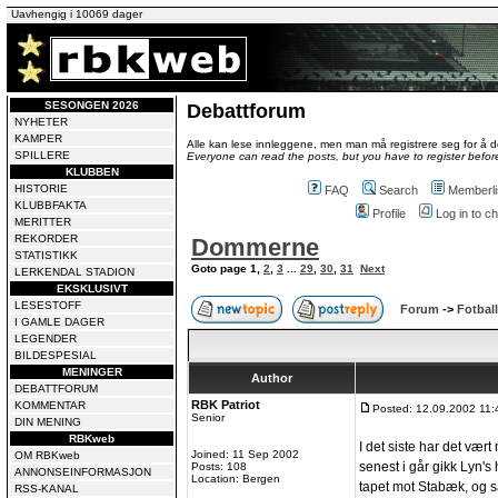
Uavhengig i 10069 dager
SESONGEN 2026
Debattforum
NYHETER
KAMPER
Alle kan lese innleggene, men man må registrere seg for å de
SPILLERE
Everyone can read the posts, but you have to register before
KLUBBEN
HISTORIE
FAQ
Search
Memberli
KLUBBFAKTA
Profile
Log in to 
MERITTER
REKORDER
Dommerne
STATISTIKK
Goto page
1
,
2
,
3
...
29
,
30
,
31
Next
LERKENDAL STADION
EKSKLUSIVT
LESESTOFF
Forum
->
Fotball
I GAMLE DAGER
LEGENDER
BILDESPESIAL
MENINGER
Author
DEBATTFORUM
RBK Patriot
KOMMENTAR
Posted: 12.09.2002 11:
Senior
DIN MENING
RBKweb
I det siste har det væ
Joined: 11 Sep 2002
OM RBKweb
senest i går gikk Lyn's 
Posts: 108
ANNONSEINFORMASJON
Location: Bergen
tapet mot Stabæk, og 
RSS-KANAL