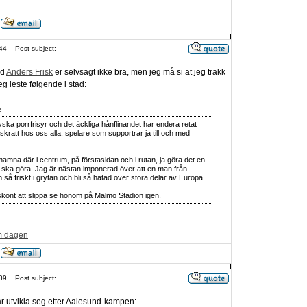
44
Post subject:
ed
Anders Frisk
er selvsagt ikke bra, men jeg må si at jeg trakk
eg leste følgende i stad:
:
ska porrfrisyr och det äckliga hånflinandet har endera retat
ll skratt hos oss alla, spelare som supportrar ja till och med
hamna där i centrum, på förstasidan och i rutan, ja göra det en
 ska göra. Jag är nästan imponerad över att en man från
så friskt i grytan och bli så hatad över stora delar av Europa.
 skönt att slippa se honom på Malmö Stadion igen.
m dagen
09
Post subject:
ar utvikla seg etter Aalesund-kampen: