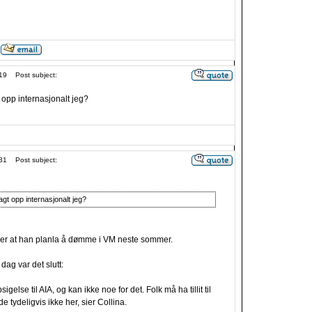
19
Post subject:
opp internasjonalt jeg?
31
Post subject:
gt opp internasjonalt jeg?
ver at han planla å dømme i VM neste sommer.
 dag var det slutt:
igelse til AIA, og kan ikke noe for det. Folk må ha tillit til
 tydeligvis ikke her, sier Collina.