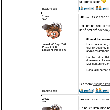
ungdomsskolen
Back to top
2mas
Posted: 13.03.2005 02:
Sjef
Det som har skjedd m
litt på smilebåndet da j
Himmelriket wrote
Joined: 06 Sep 2002
Hans rakade ben, ty
Posts: 63204
eller givit upphov ti
Location: Trondhjem
styrelseordförande.
Han lyckades alltid 
domare absolut inte
Mölndal kan röra om 
Det ska bli oerhört
Läs mera:
Äntligen ko
Back to top
2mas
Posted: 12.04.2005 10:
Sjef
He-he, en liten farse h