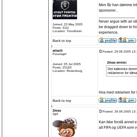
Men får han dømme int
sponsorer...
_________________
Never argue with an idio
Joined: 23 May 2005
be dragged down to his
Posts: 3111
Location: Trondheim
experience,
Back to top
attach
Posted: 29.08.2005 13:
Forumsjef
2mas wrote:
Joined: 05 Jul 2005
Posts: 25183
Det italienske domme
Location: Rosenborg
reklamerer for bilm
Hva med reklamen for
Back to top
2mas
Posted: 29.08.2005 13:
Sjef
Kan ikke forstå annet e
alt FIFA og UEFA som v