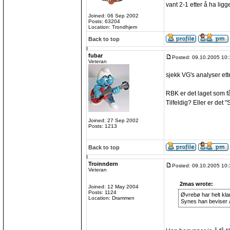
vant 2-1 etter å ha ligg
Joined: 06 Sep 2002
Posts: 63204
Location: Trondhjem
Back to top
fubar
Posted: 09.10.2005 10:
Veteran
sjekk VG's analyser ett
RBK er det laget som få
Tilfeldig? Eller er det 
Joined: 27 Sep 2002
Posts: 1213
Back to top
Troinndern
Posted: 09.10.2005 10:
Veteran
2mas wrote:
Joined: 12 May 2004
Posts: 1124
Øvrebø har helt klar
Location: Drammen
Synes han beviser a