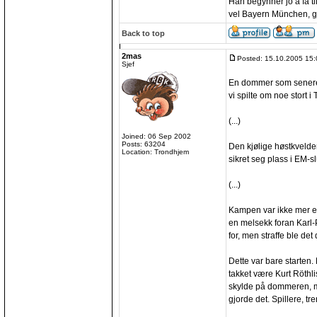
Han begynner jo å få ti
vel Bayern München, g
Back to top
2mas
Posted: 15.10.2005 15:
Sjef
En dommer som senere 
vi spilte om noe stort i 
(...)
Joined: 06 Sep 2002
Posts: 63204
Den kjølige høstkvelde
Location: Trondhjem
sikret seg plass i EM-sl
(...)
Kampen var ikke mer e
en melsekk foran Karl-P
for, men straffe ble det 
Dette var bare starten
takket være Kurt Röthli
skylde på dommeren, m
gjorde det. Spillere, tr