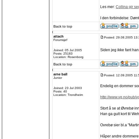
Les mer:
Collina gir se
I den forbindelse: Dø
Back to top
attach
Posted: 29.08.2005 13:
Forumsjef
Siden jeg ikke fant han
Joined: 05 Jul 2005
Posts: 25183
Location: Rosenborg
Back to top
arne ball
Posted: 12.09.2005 11:
Junior
Endelig en dommer som 
Joined: 23 Jul 2003
Posts: 40
Location: Trondheim
http://www.vg.no/pub/v
Stort å se at Øvrebø in
Han ga gult kort til Weh
Ovrebø sier bl.a "Martin
Håper andre dommere i 