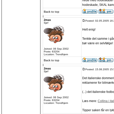
nede med hodeskade! Re
hodeskade, SKAL kamp
Back to top
2mas
Posted: 02.05.2005 16:
Sjef
Helt enig!
Tenkte det samme i går
bør være en selvfølge!
Joined: 06 Sep 2002
Posts: 63204
Location: Trondhjem
Back to top
2mas
Posted: 15.08.2005 15:
Sjef
Det italienske dommerik
reklamerer for bilmærk
(...) det italienske fod
Joined: 06 Sep 2002
Posts: 63204
Læs mere:
Collina i it
Location: Trondhjem
Tipper saken får en lyk