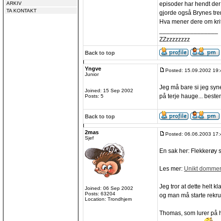
ARKIV
episoder har hendt der 
TA KONTAKT
gjorde også Brynes tre
Hva mener dere om krit
_________________
ZZzzzzzzzz
Back to top
Yngve
Posted: 15.09.2002 19:
Junior
Jeg må bare si jeg syn
Joined: 15 Sep 2002
på terje hauge... best
Posts: 5
Back to top
2mas
Posted: 06.06.2003 17:
Sjef
En sak her: Flekkerøy 
Les mer:
Unikt dommer
Jeg tror at dette helt k
Joined: 06 Sep 2002
Posts: 63204
og man må starte rekrut
Location: Trondhjem
Thomas, som lurer på 