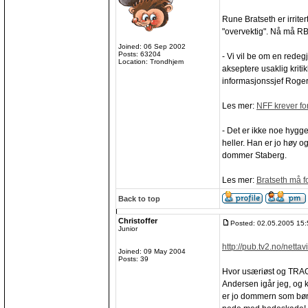
Rune Bratseth er irrite
"overvektig". Nå må RB
Joined: 06 Sep 2002
Posts: 63204
- Vi vil be om en redeg
Location: Trondhjem
akseptere usaklig krit
informasjonssjef Roger
Les mer:
NFF krever fo
- Det er ikke noe hyggel
heller. Han er jo høy og
dommer Staberg.
Les mer:
Bratseth må f
Back to top
Christoffer
Posted: 02.05.2005 15:
Junior
http://pub.tv2.no/netta
Joined: 09 May 2004
Posts: 39
Hvor usæriøst og TRAGI
Andersen igår jeg, og k
er jo dommern som bør g