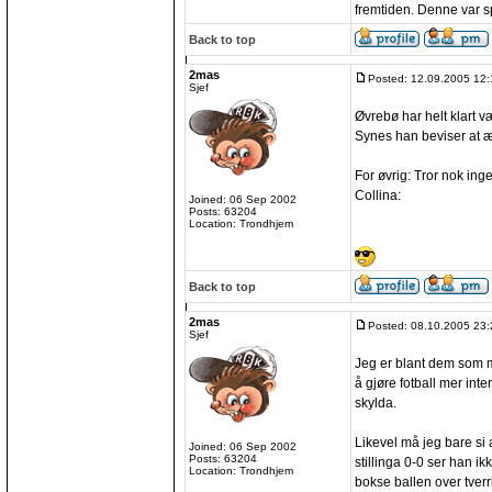
fremtiden. Denne var sp
Back to top
2mas
Posted: 12.09.2005 12:
Sjef
Øvrebø har helt klart v
Synes han beviser at ær
For øvrig: Tror nok in
Collina:
Joined: 06 Sep 2002
Posts: 63204
Location: Trondhjem
Back to top
2mas
Posted: 08.10.2005 23:
Sjef
Jeg er blant dem som 
å gjøre fotball mer inte
skylda.
Likevel må jeg bare si
Joined: 06 Sep 2002
Posts: 63204
stillinga 0-0 ser han ik
Location: Trondhjem
bokse ballen over tverr