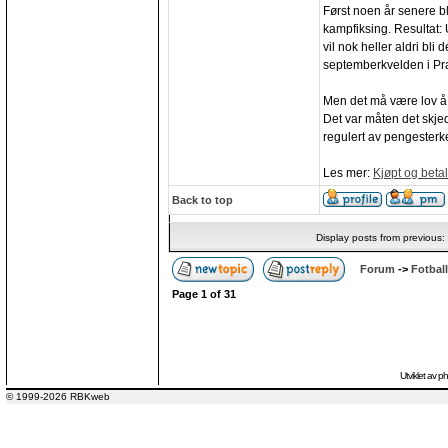
Først noen år senere bl
kampfiksing. Resultat: U
vil nok heller aldri bli
septemberkvelden i Pr
Men det må være lov å 
Det var måten det skje
regulert av pengester
Les mer:
Kjøpt og betal
Back to top
Display posts from previous:
Forum
->
Fotball
Page
1
of
31
Utviklet av
p
© 1999-2026 RBKweb