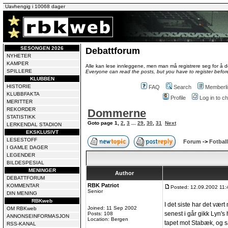
Uavhengig i 10068 dager
SESONGEN 2026
Debattforum
NYHETER
KAMPER
Alle kan lese innleggene, men man må registrere seg for å de
SPILLERE
Everyone can read the posts, but you have to register before
KLUBBEN
HISTORIE
FAQ
Search
Memberli
KLUBBFAKTA
Profile
Log in to 
MERITTER
REKORDER
Dommerne
STATISTIKK
Goto page
1
,
2
,
3
...
29
,
30
,
31
Next
LERKENDAL STADION
EKSKLUSIVT
LESESTOFF
Forum
->
Fotball
I GAMLE DAGER
LEGENDER
BILDESPESIAL
MENINGER
Author
DEBATTFORUM
RBK Patriot
KOMMENTAR
Posted: 12.09.2002 11:
Senior
DIN MENING
RBKweb
I det siste har det væ
Joined: 11 Sep 2002
OM RBKweb
senest i går gikk Lyn's 
Posts: 108
ANNONSEINFORMASJON
Location: Bergen
tapet mot Stabæk, og 
RSS-KANAL