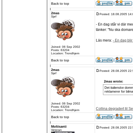
Back to top
2mas
Posted: 18.08.2005 14:
Sjef
- En dag står vi där m
tänker: "Nu ska domare
Läs mera:
- En dag bli
Joined: 06 Sep 2002
Posts: 63204
Location: Trondhjem
Back to top
2mas
Posted: 28.08.2005 22:
Sjef
2mas wrote:
Det italienske domme
reklamerer for bilm
Joined: 06 Sep 2002
Posts: 63204
Collina degradert til Se
Location: Trondhjem
Back to top
Moltisanti
Posted: 28.08.2005 22:
Veteran