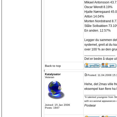
Mikael Antonsson 43.
Oscar Wendt 8.19%
Hjalte Nørregaard 45
Ailton 14.04%
Morten Nordstrand 8.
Ståle Solbakken 73.1
En anden. 12.57%
Legger du sammen dette
systemet, greit at du 
over 100 % av den gru
_________________
Det er bedre å stupe ut
Back to top
Katalysator
Posted: 11.04.2008 15:
Veteran
Hehe, det 2mas ville fr
eksempel kan flere ha 
_________________
"A talented youngster from Sl
with occasional appearances o
Joined: 15 Jan 2006
Postwar
Posts: 1947