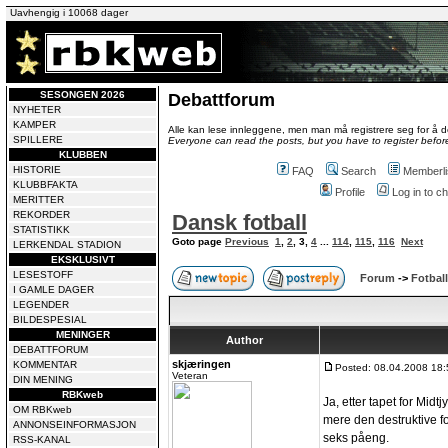
Uavhengig i 10068 dager
SESONGEN 2026
Debattforum
NYHETER
KAMPER
Alle kan lese innleggene, men man må registrere seg for å de
SPILLERE
Everyone can read the posts, but you have to register before
KLUBBEN
HISTORIE
FAQ
Search
Memberli
KLUBBFAKTA
Profile
Log in to 
MERITTER
REKORDER
Dansk fotball
STATISTIKK
Goto page
Previous
1
,
2
,
3
,
4
...
114
,
115
,
116
Next
LERKENDAL STADION
EKSKLUSIVT
LESESTOFF
Forum
->
Fotball
I GAMLE DAGER
LEGENDER
BILDESPESIAL
MENINGER
Author
DEBATTFORUM
skjæringen
KOMMENTAR
Posted: 08.04.2008 18:
Veteran
DIN MENING
RBKweb
Ja, etter tapet for Mid
OM RBKweb
mere den destruktive fo
ANNONSEINFORMASJON
seks påeng.
RSS-KANAL