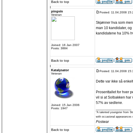
Back to top
pingvin
Posted: 11.04.2008 15:
Veteran
Skjønner hva som mene
man 10 kandidater, og 
kandidatene ha 10% hv
Joined: 16 Jan 2007
Posts: 3884
Back to top
Katalysator
Posted: 11.04.2008 15:
Veteran
Dette var ikke så enkelt 
Prosenttallet for hver 
vil si at Solbakken ha
57% av sedlene.
Joined: 15 Jan 2006
_________________
Posts: 1947
"A talented youngster from Sl
with occasional appearances o
Postwar
Back to top