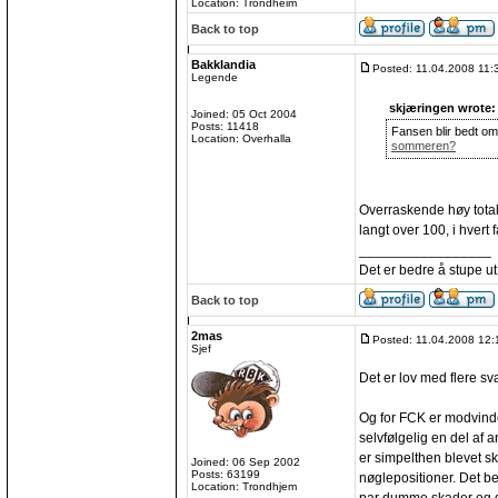
Location: Trondheim
Back to top
Bakklandia
Posted: 11.04.2008 11:
Legende
skjæringen wrote:
Joined: 05 Oct 2004
Posts: 11418
Fansen blir bedt om 
Location: Overhalla
sommeren?
Overraskende høy total
langt over 100, i hvert fa
_________________
Det er bedre å stupe ut
Back to top
2mas
Posted: 11.04.2008 12:
Sjef
Det er lov med flere svar
Og for FCK er modvinde
selvfølgelig en del af
er simpelthen blevet ski
Joined: 06 Sep 2002
Posts: 63199
nøglepositioner. Det b
Location: Trondhjem