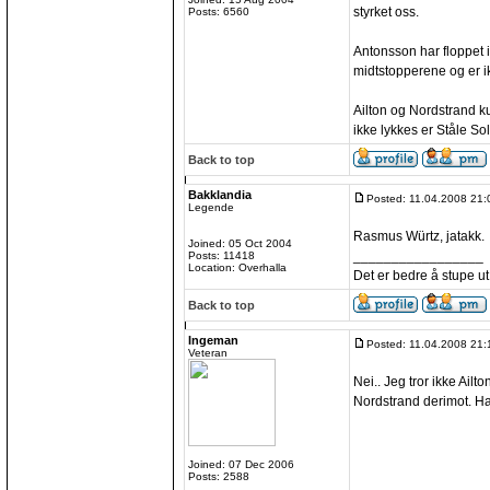
styrket oss.
Posts: 6560
Antonsson har floppet 
midtstopperene og er ik
Ailton og Nordstrand k
ikke lykkes er Ståle So
Back to top
Bakklandia
Posted: 11.04.2008 21:
Legende
Rasmus Würtz, jatakk.
Joined: 05 Oct 2004
_________________
Posts: 11418
Location: Overhalla
Det er bedre å stupe ut
Back to top
Ingeman
Posted: 11.04.2008 21:
Veteran
Nei.. Jeg tror ikke Ailt
Nordstrand derimot. Han
Joined: 07 Dec 2006
Posts: 2588