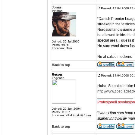
Jonas
Posted: 13.04.2008 23:
Veteran
“Danish Premier League
streaker in the testicl
Nordsjælland's game aga
be allowed to kick him i
special area. I guess it 
Joined: 30 Jul 2005
Posts: 6676
He sure went down fast
Location: Oslo
_________________
No al calcio moderno
Back to top
Recon
Posted: 14.04.2008 00:
Legende
Haha, Solbakken ikke 
http://www.tipsbladet.d
_________________
Profesjonell revolusjo
Joined: 20 Jun 2004
Posts: 11807
"
Hans Hipp som happ utt
Location: alltid to skritt foran
skaper inntrykk av ma
Back to top