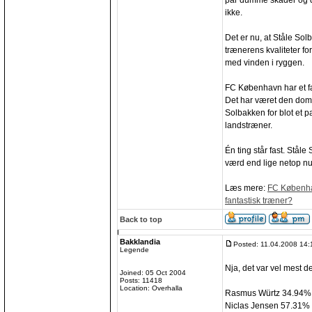
par dumme skader og du
ikke.
Det er nu, at Ståle Sol
trænerens kvaliteter for
med vinden i ryggen.
FC København har et fa
Det har været den domi
Solbakken for blot et 
landstræner.
Én ting står fast. Ståle
værd end lige netop nu
Læs mere:
FC Københav
fantastisk træner?
Back to top
Bakklandia
Posted: 11.04.2008 14:
Legende
Nja, det var vel mest d
Joined: 05 Oct 2004
Posts: 11418
Location: Overhalla
Rasmus Würtz 34.94%
Niclas Jensen 57.31%