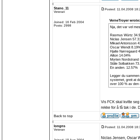
Stano_11
Posted: 11.04.2008 18:
Veteran
VerneTroyer wrote
Joined: 16 Feb 2004
Posts: 2998
Nja, det var vel mes
Rasmus Würtz 34.
Niclas Jensen 57.
Mikael Antonsson 
Oscar Wendt 8.19
Hjalte Nørregaard 
Ailton 14.04%
Morten Nordstrand
Ståle Solbakken 7
En anden. 12.57%
Legger du sammen de
systemet, greit at 
over 100 % av den 
Vis FCK skal kvitte seg
rekke for å få tak i de.
Back to top
longns
Posted: 11.04.2008 18:
Veteran
Niclas Jensen, Oscar W
Joined: 15 Aug 2004