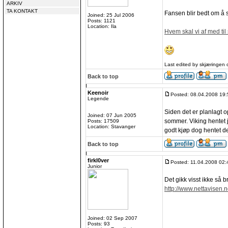
ARKIV
TA KONTAKT
Fansen blir bedt om å s
Joined: 25 Jul 2006
Posts: 1121
Location: Ila
Hvem skal vi af med t
Last edited by skjæringen 
Back to top
Keenoir
Posted: 08.04.2008 19:
Legende
Siden det er planlagt 
Joined: 07 Jun 2005
sommer. Viking hentet j
Posts: 17509
Location: Stavanger
godt kjøp dog hentet d
Back to top
firkl0ver
Posted: 11.04.2008 02:
Junior
Det gikk visst ikke så 
http://www.nettavisen.
Joined: 02 Sep 2007
Posts: 93