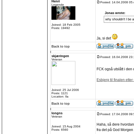
Henri
Posted: 14.04.2008 05:
Legende
Jonas wrote:
why shouldn't I be a
Joined: 18 Feb 2005
Posts: 19492
Ja, si det
Back to top
skjæringen
Posted: 16.04.2008 23:
Veteran
FCK også utslått i den
Esbjerg til finalen ette
Joined: 25 Jul 2006
Posts: 1121
Location: Ila
Back to top
longns
Posted: 17.04.2008 09:
Veteran
Haha, så dere hvordan S
Joined: 15 Aug 2004
fra det på God Morgen
Posts: 6560