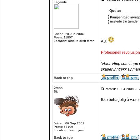
Legende
Quote:
Kampen bød iøvrigt 
mistede tre tænder
Joined: 20 Jun 2004
Posts: 11807
Location: alltid to skritt foran
AU.
_________________
Profesjonell revolusjo
"
Hans Hipp som happ utt
skaper inntrykk av ma
Back to top
2mas
Posted: 13.04.2008 20:
Sjef
Ikke behagelig å være s
Joined: 06 Sep 2002
Posts: 63199
Location: Trondhjem
Back to top