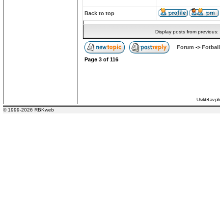
Back to top
Display posts from previous:
Forum
->
Fotball
Page
3
of
116
Utviklet av
p
© 1999-2026 RBKweb