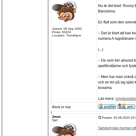
Nu är det klart. Roony 
Barcelona.
En flytt som den svens
Joined: 06 Sep 2002
Posts: 63224
– Det är klart att han 
Location: Trondhjem
numera A-lagstränare 
(...)
– De som blir absolut b
spelförståelse och fysi
– Men har man också den
och en tro på sig själ
boxarna.
Läs mera:
Ungdomsträna
Back to top
2mas
Posted: 05.08.2025 20:
Sjef
Sønderjyske hermer et