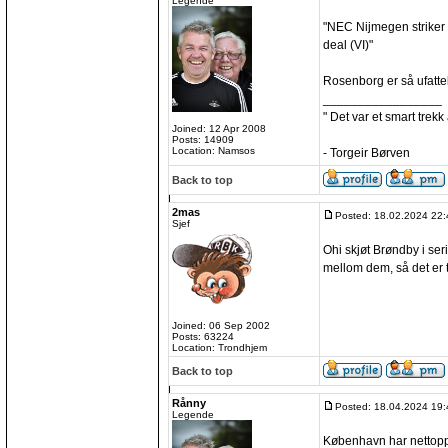
Legende
"NEC Nijmegen striker 
deal (VI)"
Rosenborg er så ufattel
_________________
" Det var et smart trekk
Joined: 12 Apr 2008
Posts: 14909
Location: Namsos
- Torgeir Børven
Back to top
2mas
Posted: 18.02.2024 22:
Sjef
Ohi skjøt Brøndby i se
mellom dem, så det er 
Joined: 06 Sep 2002
Posts: 63224
Location: Trondhjem
Back to top
Rånny
Posted: 18.04.2024 19:
Legende
København har nettopp