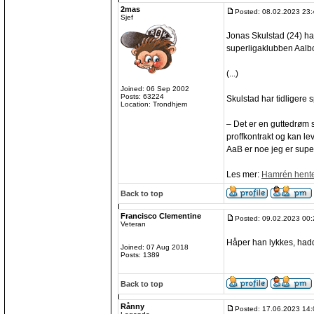
2mas
Posted: 08.02.2023 23:
Sjef
Jonas Skulstad (24) ha
superligaklubben Aalbor
(...)
Joined: 06 Sep 2002
Posts: 63224
Skulstad har tidligere s
Location: Trondhjem
– Det er en guttedrøm so
proffkontrakt og kan lev
AaB er noe jeg er super
Les mer:
Hamrén henter
Back to top
Francisco Clementine
Posted: 09.02.2023 00:
Veteran
Håper han lykkes, hadd
Joined: 07 Aug 2018
Posts: 1389
Back to top
Rånny
Posted: 17.06.2023 14: