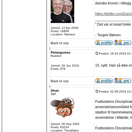
danske kroner, i tillegg 
https://twitter.com/Dan
_________________
" Det var et smart trekk
Joined: 12 Apr 2008
Posts: 14909
Location: Namsos
- Torgeir Børven
Back to top
Pettergomes
Posted: 18.04.2024 22:
Rutinert
15, sykt. Han så ikke e
Joined: 26 Jun 2019
Posts: 879
Back to top
2mas
Posted: 02.08.2024 13:
Sjef
Fodboldens Disciplinær
anvendelsesområdet for
stadion til hjemmekamp
anvendelse i tilfælde,
Joined: 06 Sep 2002
Posts: 63224
Fodboldens Disciplinæri
Location: Trondhjem