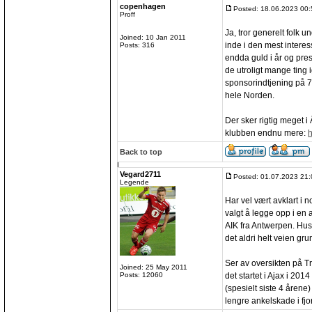
copenhagen
Posted: 18.06.2023 00:
Proff
Ja, tror generelt folk 
Joined: 10 Jan 2011
inde i den mest intere
Posts: 316
endda guld i år og pres
de utroligt mange ting i
sponsorindtjening på 7
hele Norden.
Der sker rigtig meget i
klubben endnu mere:
h
Back to top
Vegard2711
Posted: 01.07.2023 21:
Legende
Har vel vært avklart i 
valgt å legge opp i en a
AIK fra Antwerpen. Husk
det aldri helt veien gru
Ser av oversikten på T
Joined: 25 May 2011
det startet i Ajax i 20
Posts: 12060
(spesielt siste 4 åren
lengre ankelskade i fjor