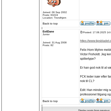
Joined: 06 Sep 2002
Posts: 63224
Location: Trondhjem
Back to top
EvilDane
Posted: 17.08.2025 14:
Junior
https://www.tipsbladet.d
Joined: 31 Aug 2008
Posts: 82
Felix Horn Myhre melde
Victor Froholdt. Jeg ke
spillertype?
Er han god nok til at 
FCK leder især efter fa
nok til CL?
Edit: Han minder mig 
professionel tilgang o
Back to top
Display posts from previous: