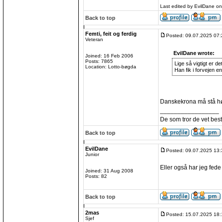
Last edited by EvilDane on
Back to top
Femti, feit og ferdig
Posted: 09.07.2025 07:
Veteran
EvilDane wrote:
Joined: 16 Feb 2006
Posts: 7865
Lige så vigtigt er d
Location: Lotto-bøgda
Han fik i forvejen e
Danskekrona må stå høy
_________________
De som tror de vet best
Back to top
EvilDane
Posted: 09.07.2025 13:
Junior
Eller også har jeg fede 
Joined: 31 Aug 2008
Posts: 82
Back to top
2mas
Posted: 15.07.2025 18:
Sjef