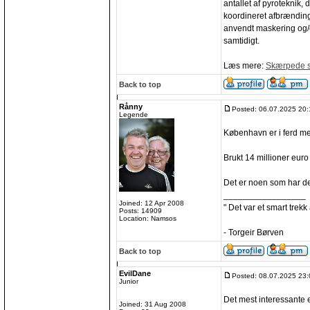
antallet af pyroteknik,
koordineret afbrænding
anvendt maskering og/e
samtidigt.
Læs mere:
Skærpede st
Back to top
Rånny
Posted: 06.07.2025 20:
Legende
København er i ferd med
Brukt 14 millioner euro 
Det er noen som har de
_________________
Joined: 12 Apr 2008
" Det var et smart trekk
Posts: 14909
Location: Namsos
- Torgeir Børven
Back to top
EvilDane
Posted: 08.07.2025 23:
Junior
Det mest interessante 
Joined: 31 Aug 2008