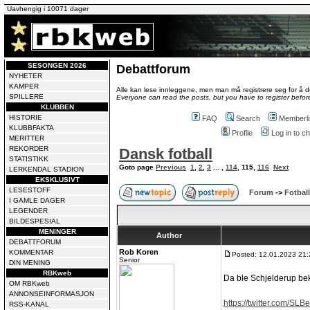
Uavhengig i 10071 dager
SESONGEN 2026
Debattforum
NYHETER
KAMPER
Alle kan lese innleggene, men man må registrere seg for å de
SPILLERE
Everyone can read the posts, but you have to register before
KLUBBEN
HISTORIE
FAQ
Search
Memberli
KLUBBFAKTA
Profile
Log in to 
MERITTER
REKORDER
Dansk fotball
STATISTIKK
Goto page
Previous
1
,
2
,
3
... ,
114
,
115
,
116
Next
LERKENDAL STADION
EKSKLUSIVT
LESESTOFF
Forum
->
Fotball
I GAMLE DAGER
LEGENDER
BILDESPESIAL
MENINGER
Author
DEBATTFORUM
Rob Koren
KOMMENTAR
Posted: 12.01.2023 21:
Senior
DIN MENING
RBKweb
Da ble Schjelderup bek
OM RBKweb
ANNONSEINFORMASJON
https://twitter.com/SL
RSS-KANAL