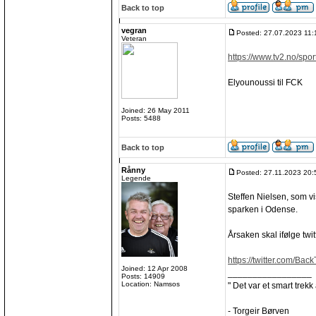
Back to top
vegran
Posted: 27.07.2023 11:
Veteran
https://www.tv2.no/spor
Elyounoussi til FCK
Joined: 26 May 2011
Posts: 5488
Back to top
Rånny
Posted: 27.11.2023 20:
Legende
Steffen Nielsen, som vis
sparken i Odense.
Årsaken skal ifølge twi
https://twitter.com/Ba
Joined: 12 Apr 2008
_________________
Posts: 14909
Location: Namsos
" Det var et smart trekk
- Torgeir Børven