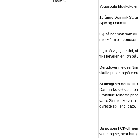
Posts: 82
Youssoufa Moukoko er h
17 årige Dominik Sarap
Ajax og Dortmund.
Og så har man som du 
mio + 1 mio. i bonuser.
Lige så vigtigt er det,
fik i forvejen en løn på
Derudover meldes Nijm
skulle prisen også vær
Slutteligt ser det ud ti
Danmarks største talent
Frankfurt. Mindste prise
være 25 mio. Forvaltni
dyreste spiller til dato.
Så ja, som FCK-tilhænge
vente og se, hvor hurti