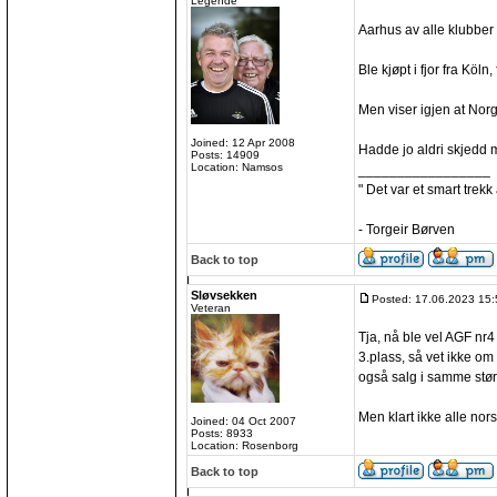
Legende
Aarhus av alle klubber e
Ble kjøpt i fjor fra Köln
Men viser igjen at Nor
Joined: 12 Apr 2008
Hadde jo aldri skjedd
Posts: 14909
Location: Namsos
_________________
" Det var et smart trekk
- Torgeir Børven
Back to top
Sløvsekken
Posted: 17.06.2023 15:
Veteran
Tja, nå ble vel AGF nr4
3.plass, så vet ikke om
også salg i samme stør
Men klart ikke alle nors
Joined: 04 Oct 2007
Posts: 8933
Location: Rosenborg
Back to top