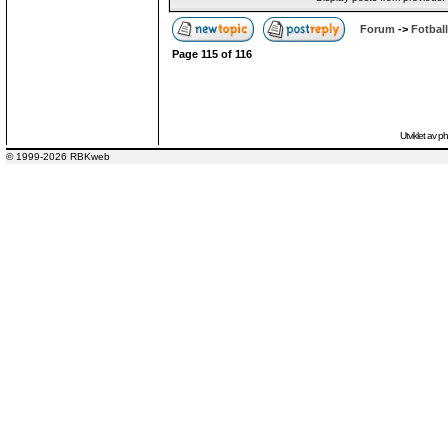
Forum
->
Fotball
Page
115
of
116
Utviklet av
p
© 1999-2026 RBKweb