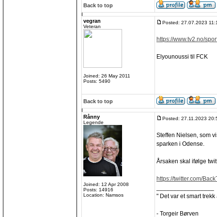
Back to top
vegran
Posted: 27.07.2023 11:
Veteran
https://www.tv2.no/spor
Elyounoussi til FCK
Joined: 26 May 2011
Posts: 5490
Back to top
Rånny
Posted: 27.11.2023 20:
Legende
Steffen Nielsen, som vis
sparken i Odense.
Årsaken skal ifølge twi
https://twitter.com/Ba
Joined: 12 Apr 2008
_________________
Posts: 14916
Location: Namsos
" Det var et smart trekk
- Torgeir Børven