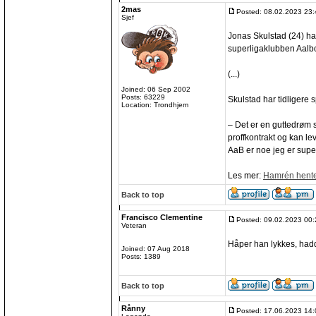
2mas
Posted: 08.02.2023 23:
Sjef
Jonas Skulstad (24) ha
superligaklubben Aalbor
(...)
Joined: 06 Sep 2002
Posts: 63229
Skulstad har tidligere s
Location: Trondhjem
– Det er en guttedrøm so
proffkontrakt og kan lev
AaB er noe jeg er super
Les mer:
Hamrén henter
Back to top
Francisco Clementine
Posted: 09.02.2023 00:
Veteran
Håper han lykkes, hadd
Joined: 07 Aug 2018
Posts: 1389
Back to top
Rånny
Posted: 17.06.2023 14: