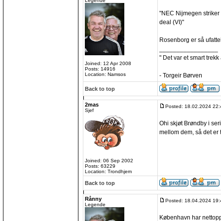
Legende
"NEC Nijmegen striker 
deal (VI)"
Rosenborg er så ufattel
_________________
" Det var et smart trekk
Joined: 12 Apr 2008
Posts: 14916
Location: Namsos
- Torgeir Børven
Back to top
2mas
Posted: 18.02.2024 22:
Sjef
Ohi skjøt Brøndby i se
mellom dem, så det er 
Joined: 06 Sep 2002
Posts: 63229
Location: Trondhjem
Back to top
Rånny
Posted: 18.04.2024 19:
Legende
København har nettopp