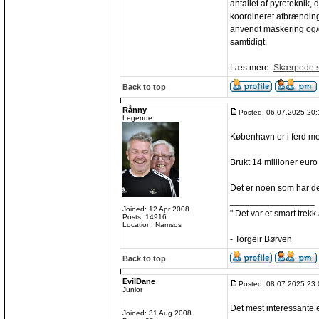
antallet af pyroteknik,
koordineret afbrænding
anvendt maskering og/e
samtidigt.
Læs mere:
Skærpede st
Back to top
Rånny
Posted: 06.07.2025 20:
Legende
København er i ferd med
Brukt 14 millioner euro 
Det er noen som har de
_________________
Joined: 12 Apr 2008
" Det var et smart trekk
Posts: 14916
Location: Namsos
- Torgeir Børven
Back to top
EvilDane
Posted: 08.07.2025 23:
Junior
Det mest interessante 
Joined: 31 Aug 2008