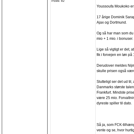
Posts: 82
Youssoufa Moukoko er h
17 årige Dominik Sarap
Ajax og Dortmund.
Og så har man som du 
mio + 1 mio. i bonuser.
Lige så vigtigt er det,
fik i forvejen en løn på
Derudover meldes Nijm
skulle prisen også vær
Slutteligt ser det ud ti
Danmarks største talent
Frankfurt. Mindste prise
være 25 mio. Forvaltni
dyreste spiller til dato.
Så ja, som FCK-tilhænge
vente og se, hvor hurti