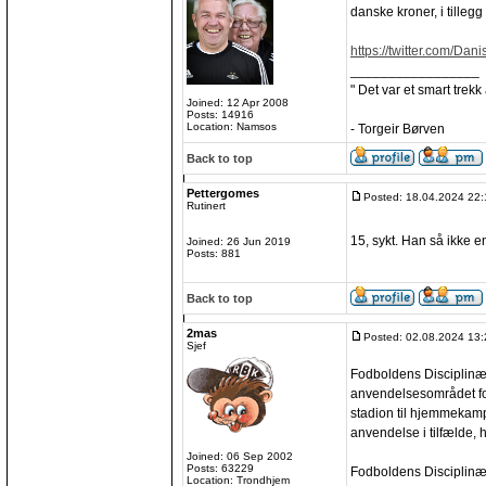
danske kroner, i tillegg 
https://twitter.com/Dan
_________________
" Det var et smart trekk
Joined: 12 Apr 2008
Posts: 14916
Location: Namsos
- Torgeir Børven
Back to top
Pettergomes
Posted: 18.04.2024 22:
Rutinert
15, sykt. Han så ikke e
Joined: 26 Jun 2019
Posts: 881
Back to top
2mas
Posted: 02.08.2024 13:
Sjef
Fodboldens Disciplinær
anvendelsesområdet for
stadion til hjemmekamp
anvendelse i tilfælde,
Joined: 06 Sep 2002
Posts: 63229
Fodboldens Disciplinæri
Location: Trondhjem