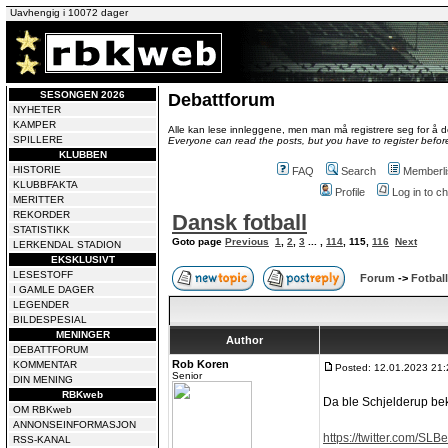
Uavhengig i 10072 dager
SESONGEN 2026
Debattforum
NYHETER
KAMPER
Alle kan lese innleggene, men man må registrere seg for å de
SPILLERE
Everyone can read the posts, but you have to register before
KLUBBEN
HISTORIE
FAQ
Search
Memberli
KLUBBFAKTA
Profile
Log in to 
MERITTER
REKORDER
Dansk fotball
STATISTIKK
Goto page
Previous
1
,
2
,
3
... ,
114
,
115
,
116
Next
LERKENDAL STADION
EKSKLUSIVT
LESESTOFF
Forum
->
Fotball
I GAMLE DAGER
LEGENDER
BILDESPESIAL
MENINGER
Author
DEBATTFORUM
Rob Koren
KOMMENTAR
Posted: 12.01.2023 21:
Senior
DIN MENING
RBKweb
Da ble Schjelderup bek
OM RBKweb
ANNONSEINFORMASJON
https://twitter.com/SL
RSS-KANAL