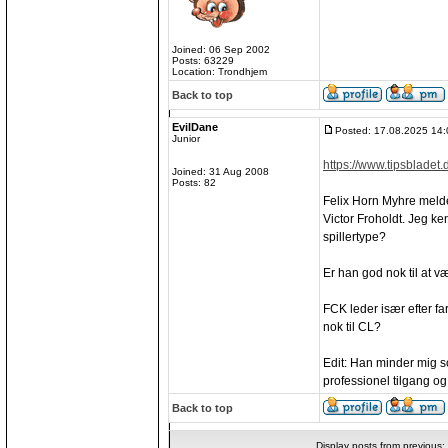
Joined: 06 Sep 2002
Posts: 63229
Location: Trondhjem
Back to top
EvilDane
Posted: 17.08.2025 14:
Junior
https://www.tipsbladet.d
Joined: 31 Aug 2008
Posts: 82
Felix Horn Myhre melde
Victor Froholdt. Jeg ke
spillertype?
Er han god nok til at 
FCK leder især efter fa
nok til CL?
Edit: Han minder mig 
professionel tilgang o
Back to top
Display posts from previous: