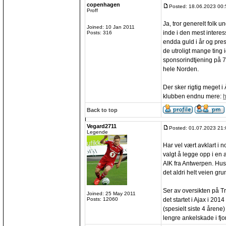
copenhagen
Posted: 18.06.2023 00:
Proff
Ja, tror generelt folk 
Joined: 10 Jan 2011
inde i den mest intere
Posts: 316
endda guld i år og pres
de utroligt mange ting i
sponsorindtjening på 7
hele Norden.
Der sker rigtig meget i
klubben endnu mere:
h
Back to top
Vegard2711
Posted: 01.07.2023 21:
Legende
Har vel vært avklart i 
valgt å legge opp i en a
AIK fra Antwerpen. Husk
det aldri helt veien gru
Ser av oversikten på T
Joined: 25 May 2011
det startet i Ajax i 20
Posts: 12060
(spesielt siste 4 åren
lengre ankelskade i fjor