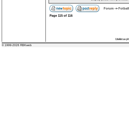
Forum
->
Fotball
Page
115
of
116
Utviklet av
p
© 1999-2026 RBKweb