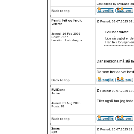
Last edited by EvilDane on
Back to top
Femti, feit og ferdig
Posted: 09.07.2025 07:
Veteran
EvilDane wrote:
Joined: 16 Feb 2006
Posts: 7867
Lige så vigtigt er d
Location: Lotto-bøgda
Han fik i forvejen e
Danskekrona må stå høy
_________________
De som tror de vet best
Back to top
EvilDane
Posted: 09.07.2025 13:
Junior
Eller også har jeg fede 
Joined: 31 Aug 2008
Posts: 82
Back to top
2mas
Posted: 15.07.2025 18:
Sjef