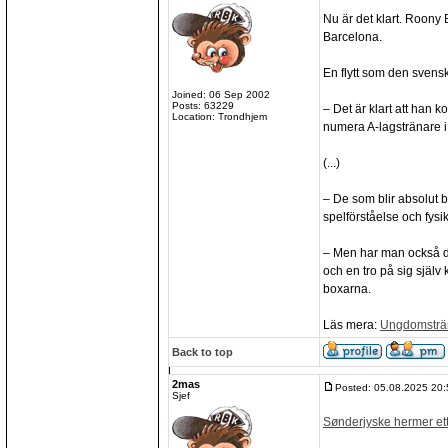
Nu är det klart. Roony 
Barcelona.
En flytt som den svens
Joined: 06 Sep 2002
Posts: 63229
– Det är klart att han 
Location: Trondhjem
numera A-lagstränare 
(...)
– De som blir absolut b
spelförståelse och fysi
– Men har man också den
och en tro på sig själ
boxarna.
Läs mera:
Ungdomsträna
Back to top
2mas
Posted: 05.08.2025 20:
Sjef
Sønderjyske hermer et