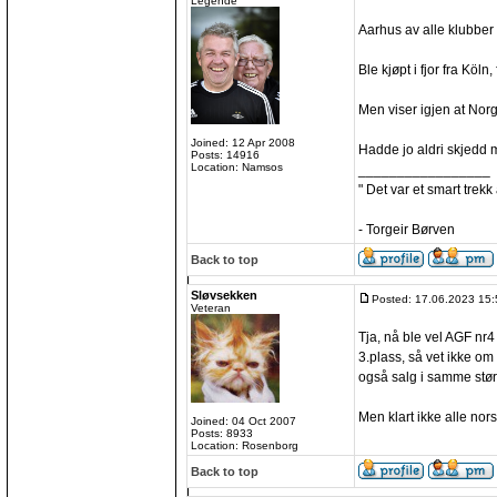
Legende
Aarhus av alle klubber e
Ble kjøpt i fjor fra Köln
Men viser igjen at Nor
Joined: 12 Apr 2008
Hadde jo aldri skjedd
Posts: 14916
Location: Namsos
_________________
" Det var et smart trekk
- Torgeir Børven
Back to top
Sløvsekken
Posted: 17.06.2023 15:
Veteran
Tja, nå ble vel AGF nr4
3.plass, så vet ikke om
også salg i samme stør
Men klart ikke alle nors
Joined: 04 Oct 2007
Posts: 8933
Location: Rosenborg
Back to top