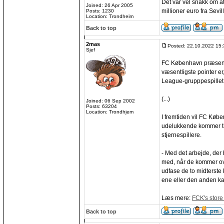
Det var vel snakk om at
Joined: 26 Apr 2005
millioner euro fra Sevill
Posts: 1230
Location: Trondheim
Back to top
2mas
Posted: 22.10.2022 15:
Sjef
FC København præsente
væsentligste pointer er
League-grupppespillet 
(...)
Joined: 06 Sep 2002
Posts: 63204
Location: Trondhjem
I fremtiden vil FC Køb
udelukkende kommer til
stjernespillere.
- Med det arbejde, der 
med, når de kommer over 
udfase de to midterste k
ene eller den anden kate
Læs mere:
FCK's store
Back to top