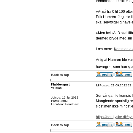
fremtrædende roller, 
»At gå fra 0 til 100 ef
Erik Hamrén. Jeg tror 
skal selvfølgelig have
»Men hvis AaB skal til
dermed bryde med sin re
Læs mere:
Kommentator
Artig at Hamrén ble var
havregrøt, som han sjøl
Back to top
Flabbergast
Posted: 21.09.2022 22:
Veteran
Ser vår gamle kompis In
Joined: 19 Jul 2012
Manglende sportslig ret
Posts: 3583
Location: Trondheim
sidst men ikke mindst 
https://nordjyske.dk/ny
Back to top