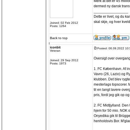
Merk at det er 45 milli
dermed ny dansk transf
_________________
Dette er livet, og du ka
skal skje, og hver kveld
Joined: 02 Feb 2012
Posts: 1264
Back to top
iconbit
Posted: 06.09.2022 10:
Veteran
Oversigt over overgang
Joined: 29 Sep 2012
Posts: 1973
1. FC København. Af in
Vavro (26, Lazio) og R
klubben. Det blev rygte
mesterlags topscorer. 
til en langt lavere ove
pris, fordi jeg gik op o
2. FC Midtjylland. Den 
hjem for 50 mio. NOK o
Onyedika gik til Brügge
henholdsvis Bor. M'gla