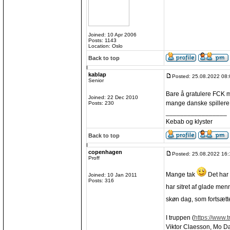
Joined: 10 Apr 2006
Posts: 1143
Location: Oslo
Back to top
kablap
Posted: 25.08.2022 08:
Senior
Bare å gratulere FCK m
Joined: 22 Dec 2010
mange danske spillere 
Posts: 230
_________________
Kebab og klyster
Back to top
copenhagen
Posted: 25.08.2022 16:
Proff
Mange tak
Det har
Joined: 10 Jan 2011
Posts: 316
har sitret af glade men
skøn dag, som fortsætt
I truppen (
https://www.t
Viktor Claesson, Mo Da