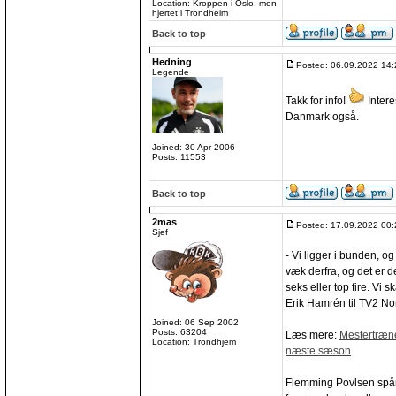
Location: Kroppen i Oslo, men
hjertet i Trondheim
Back to top
Hedning
Posted: 06.09.2022 14:
Legende
Takk for info!
Intere
Danmark også.
Joined: 30 Apr 2006
Posts: 11553
Back to top
2mas
Posted: 17.09.2022 00:
Sjef
- Vi ligger i bunden, o
væk derfra, og det er d
seks eller top fire. Vi 
Erik Hamrén til TV2 Nor
Joined: 06 Sep 2002
Posts: 63204
Læs mere:
Mestertræner
Location: Trondhjem
næste sæson
Flemming Povlsen spår,