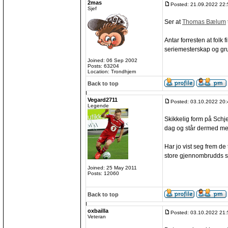
2mas
Posted: 21.09.2022 22:
Sjef
Ser at
Thomas Bælum
Antar forresten at folk 
seriemesterskap og gr
Joined: 06 Sep 2002
Posts: 63204
Location: Trondhjem
Back to top
Vegard2711
Posted: 03.10.2022 20:
Legende
Skikkelig form på Schj
dag og står dermed med
Har jo vist seg frem d
store gjennombrudds se
Joined: 25 May 2011
Posts: 12060
Back to top
oxbailla
Posted: 03.10.2022 21:
Veteran