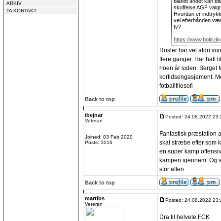
blandt andet kan bl
ARKIV
skuffelse AGF valgt
TA KONTAKT
Hvordan er indtrykk
vel efterhånden vær
tv?
https://www.bold.dk/
Rösler har vel aldri vu
flere ganger. Har hatt l
noen år siden. Berget 
kortidsengasjement. Mes
fotballfilosofi
Back to top
ibejnar
Posted: 24.08.2022 23:
Veteran
Fantastisk præstation af
Joined: 03 Feb 2020
skal stræbe efter som k
Posts: 1016
en super kamp offensiv
kampen igennem. Og så
stor aften.
Back to top
martibs
Posted: 24.08.2022 23:
Veteran
Dra til helvete FCK