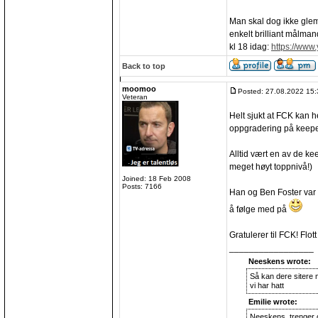
Man skal dog ikke gle
enkelt brilliant målm
kl 18 idag:
https://www
Back to top
moomoo
Posted: 27.08.2022 15:
Veteran
Helt sjukt at FCK kan h
oppgradering på keepe
Alltid vært en av de k
meget høyt toppnivå!)
Joined: 18 Feb 2008
Posts: 7166
Han og Ben Foster var
å følge med på
Gratulerer til FCK! Flot
_________________
Neeskens wrote:
Så kan dere sitere 
vi har hatt
Emilie wrote:
Neeskens, trenger 