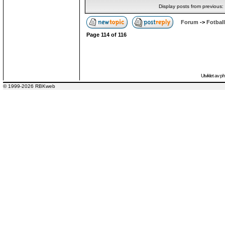
Display posts from previous:
Forum
->
Fotball
Page
114
of
116
Utviklet av
p
© 1999-2026 RBKweb