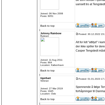
de som hevder Hjulmand 
uansett tro at Tengste
Joined: 06 Nov 2008
Posts: 6051
Back to top
Johnny Rainbow
Posted: 30.12.2022 23:
Rutinert
Alt for lidt "attityd" i 
der ikke spiller for der
Casper Tengstedt måske 
Joined: 11 Aug 2011
Posts: 864
Location: København
Back to top
tigerbart
Posted: 01.01.2023 17:
Veteran
Spennende å følge Teng
Joined: 27 Mar 2019
forhåpninger til Danma
Posts: 1945
Location: Oslo
Back to top