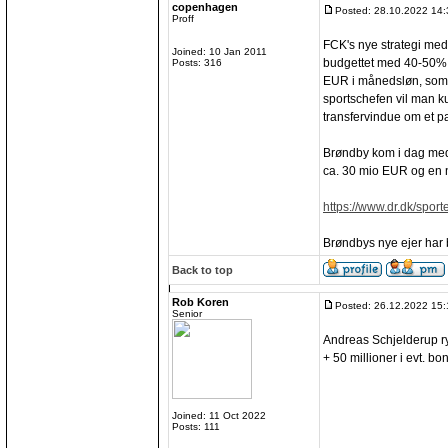
copenhagen
Posted: 28.10.2022 14:
Proff
FCK's nye strategi med
Joined: 10 Jan 2011
budgettet med 40-50%,
Posts: 316
EUR i månedsløn, som i
sportschefen vil man k
transfervindue om et p
Brøndby kom i dag med e
ca. 30 mio EUR og en 
https://www.dr.dk/spor
Brøndbys nye ejer har b
Back to top
Rob Koren
Posted: 26.12.2022 15:
Senior
Andreas Schjelderup ry
+ 50 millioner i evt. bo
Joined: 11 Oct 2022
Posts: 111