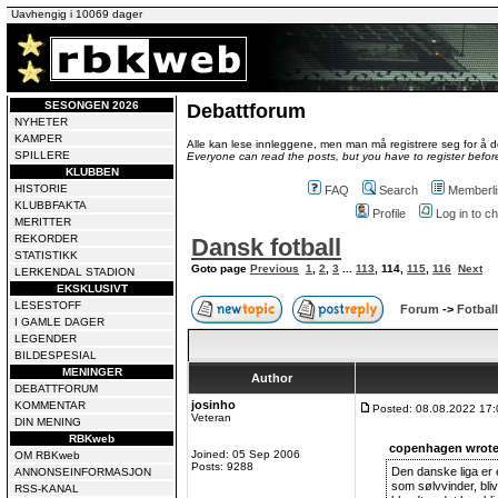
Uavhengig i 10069 dager
SESONGEN 2026
Debattforum
NYHETER
KAMPER
Alle kan lese innleggene, men man må registrere seg for å de
SPILLERE
Everyone can read the posts, but you have to register before
KLUBBEN
HISTORIE
FAQ
Search
Memberli
KLUBBFAKTA
Profile
Log in to 
MERITTER
REKORDER
Dansk fotball
STATISTIKK
Goto page
Previous
1
,
2
,
3
...
113
,
114
,
115
,
116
Next
LERKENDAL STADION
EKSKLUSIVT
LESESTOFF
Forum
->
Fotball
I GAMLE DAGER
LEGENDER
BILDESPESIAL
MENINGER
Author
DEBATTFORUM
josinho
KOMMENTAR
Posted: 08.08.2022 17:
Veteran
DIN MENING
RBKweb
copenhagen wrote
Joined: 05 Sep 2006
OM RBKweb
Posts: 9288
Den danske liga er
ANNONSEINFORMASJON
som sølvvinder, bliv
RSS-KANAL