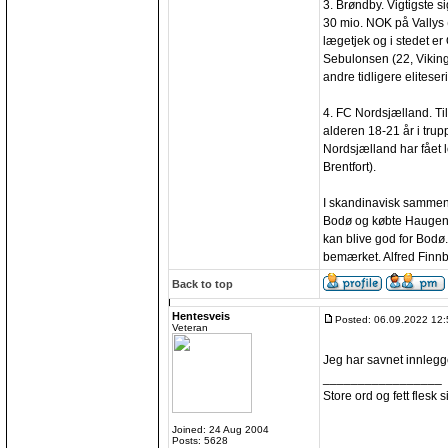
3. Brøndby. Vigtigste s
30 mio. NOK på Vallys 
lægetjek og i stedet er
Sebulonsen (22, Vikin
andre tidligere elitese
4. FC Nordsjælland. Til 
alderen 18-21 år i trup
Nordsjælland har fået le
Brentfort).
I skandinavisk sammen
Bodø og købte Haugen i
kan blive god for Bodø
bemærket. Alfred Finnbo
Back to top
Hentesveis
Posted: 06.09.2022 12:
Veteran
Jeg har savnet innlegg
_________________
Store ord og fett flesk sit
Joined: 24 Aug 2004
Posts: 5628