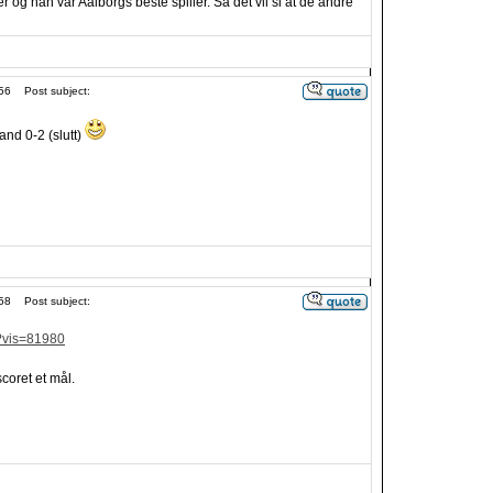
r og han var Aalborgs beste spiller. Så det vil si at de andre
56
Post subject:
nd 0-2 (slutt)
58
Post subject:
/?vis=81980
coret et mål.