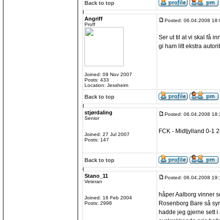
Back to top
Angriff
Posted: 06.04.2008 18:
Proff
Ser ut til at vi skal få 
gi ham litt ekstra autori
Joined: 09 Nov 2007
Posts: 433
Location: Jessheim
Back to top
stjørdaling
Posted: 06.04.2008 18:
Senior
FCK - Midtjylland 0-1 2
Joined: 27 Jul 2007
Posts: 147
Back to top
Stano_11
Posted: 06.04.2008 19:
Veteran
håper Aalborg vinner se
Joined: 16 Feb 2004
Rosenborg Bare så synd 
Posts: 2998
hadde jeg gjerne sett i