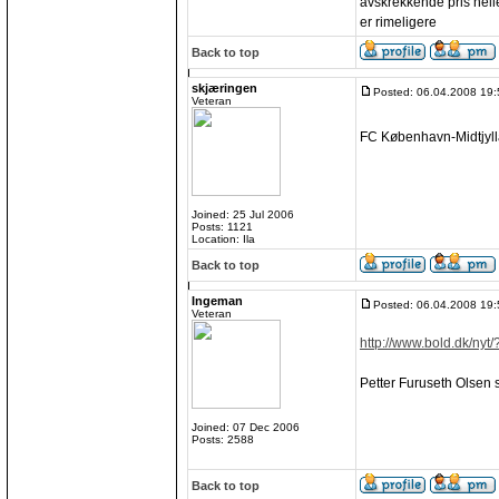
avskrekkende pris helle
er rimeligere
Back to top
skjæringen
Posted: 06.04.2008 19:
Veteran
FC København-Midtjylla
Joined: 25 Jul 2006
Posts: 1121
Location: Ila
Back to top
Ingeman
Posted: 06.04.2008 19:
Veteran
http://www.bold.dk/nyt
Petter Furuseth Olsen s
Joined: 07 Dec 2006
Posts: 2588
Back to top