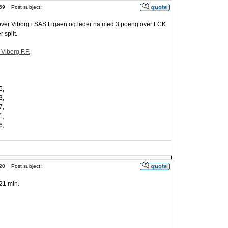
59
Post subject:
 over Viborg i SAS Ligaen og leder nå med 3 poeng over FCK
spilt.
 Viborg F.F.
5,
3,
7,
1,
6,
20
Post subject:
21 min.