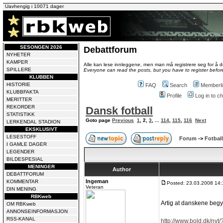
Uavhengig i 10071 dager
SESONGEN 2026
Debattforum
NYHETER
KAMPER
Alle kan lese innleggene, men man må registrere seg for å de
SPILLERE
Everyone can read the posts, but you have to register before
KLUBBEN
HISTORIE
FAQ
Search
Memberli
KLUBBFAKTA
Profile
Log in to 
MERITTER
REKORDER
Dansk fotball
STATISTIKK
Goto page
Previous
1
,
2
,
3
, ...
114
,
115
,
116
Next
LERKENDAL STADION
EKSKLUSIVT
LESESTOFF
Forum
->
Fotball
I GAMLE DAGER
LEGENDER
BILDESPESIAL
MENINGER
Author
DEBATTFORUM
Ingeman
KOMMENTAR
Posted: 23.03.2008 14:
Veteran
DIN MENING
RBKweb
Artig at danskene begy
OM RBKweb
ANNONSEINFORMASJON
RSS-KANAL
http://www.bold.dk/nyt