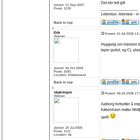
Det blir tett gitt
Joined: 21 Sep 2007
_________________
Posts: 1126
Lekestue, lekestue - v
Back to top
Erik
Posted: 01.04.2008 13:
Veteran
Hyggelig om Hamren ta
taper gullet, og CL plas
Joined: 04 Oct 2005
Posts: 3291
Location: Kristiansand
Back to top
skjæringen
Posted: 06.04.2008 17:
Veteran
Aalborg fortsetter å im
København møter Midtj
spillt
Joined: 25 Jul 2006
Posts: 1121
Location: Ila