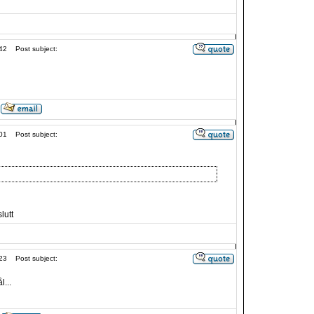
42
Post subject:
01
Post subject:
lutt
23
Post subject:
...