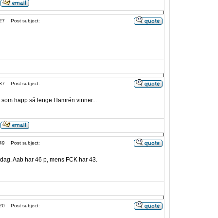
27
Post subject:
37
Post subject:
pp som happ så lenge Hamrén vinner...
49
Post subject:
 dag. Aab har 46 p, mens FCK har 43.
20
Post subject: