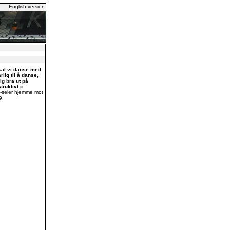
English version
kal vi danse med
lig til å danse,
ig bra ut på
truktivt.»
0-seier hjemme mot
9.