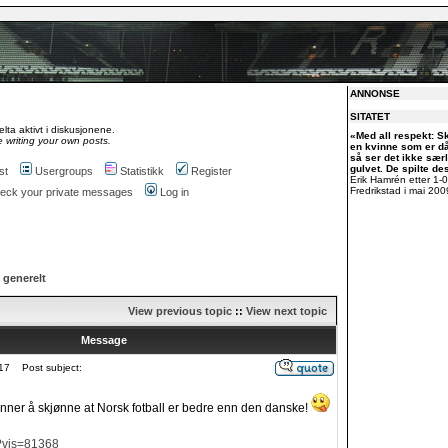
ANNONSE
SITATET
lta aktivt i diskusjonene.
«Med all respekt: S
 writing your own posts.
en kvinne som er dår
så ser det ikke særl
gulvet. De spilte des
st
Usergroups
Statistikk
Register
Erik Hamrén etter 1-
Fredrikstad i mai 200
check your private messages
Log in
 generelt
View previous topic
::
View next topic
Message
17
Post subject:
nner å skjønne at Norsk fotball er bedre enn den danske!
/?vis=81368