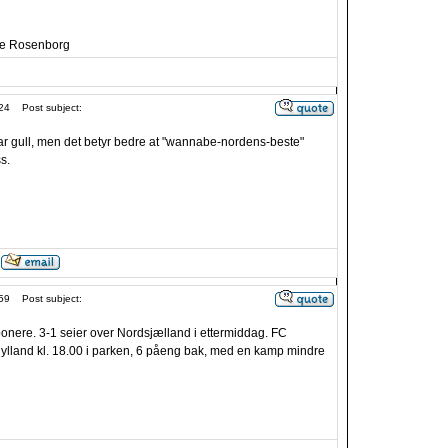
i e Rosenborg
24
Post subject:
r gull, men det betyr bedre at "wannabe-nordens-beste"
s.
59
Post subject:
ponere. 3-1 seier over Nordsjælland i ettermiddag. FC
ylland kl. 18.00 i parken, 6 påeng bak, med en kamp mindre