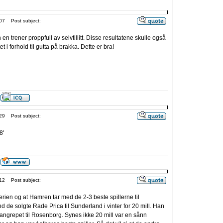
07
Post subject:
inn en trener proppfull av selvtillitt. Disse resultatene skulle også
tet i forhold til gutta på brakka. Dette er bra!
29
Post subject:
8'
12
Post subject:
rien og at Hamren tar med de 2-3 beste spillerne til
de solgte Rade Prica til Sunderland i vinter for 20 mill. Han
 angrepet til Rosenborg. Synes ikke 20 mill var en sånn