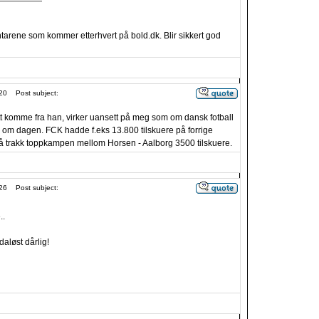
arene som kommer etterhvert på bold.dk. Blir sikkert god
20
Post subject:
t komme fra han, virker uansett på meg som om dansk fotball
en om dagen. FCK hadde f.eks 13.800 tilskuere på forrige
 trakk toppkampen mellom Horsen - Aalborg 3500 tilskuere.
26
Post subject:
..
daløst dårlig!