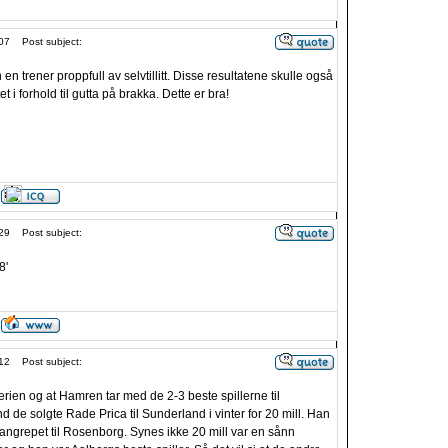
07
Post subject:
inn en trener proppfull av selvtillitt. Disse resultatene skulle også
tet i forhold til gutta på brakka. Dette er bra!
29
Post subject:
8'
12
Post subject:
rien og at Hamren tar med de 2-3 beste spillerne til
de solgte Rade Prica til Sunderland i vinter for 20 mill. Han
 angrepet til Rosenborg. Synes ikke 20 mill var en sånn