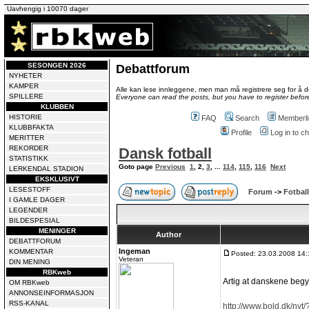
Uavhengig i 10070 dager
SESONGEN 2026
Debattforum
NYHETER
KAMPER
Alle kan lese innleggene, men man må registrere seg for å de
SPILLERE
Everyone can read the posts, but you have to register before
KLUBBEN
HISTORIE
FAQ
Search
Memberli
KLUBBFAKTA
Profile
Log in to 
MERITTER
REKORDER
Dansk fotball
STATISTIKK
Goto page
Previous
1
,
2
,
3
, ...
114
,
115
,
116
Next
LERKENDAL STADION
EKSKLUSIVT
LESESTOFF
Forum
->
Fotball
I GAMLE DAGER
LEGENDER
BILDESPESIAL
MENINGER
Author
DEBATTFORUM
Ingeman
KOMMENTAR
Posted: 23.03.2008 14:
Veteran
DIN MENING
RBKweb
Artig at danskene begy
OM RBKweb
ANNONSEINFORMASJON
RSS-KANAL
http://www.bold.dk/nyt