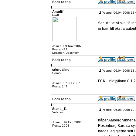
Back to top
Angriff
Posted: 06.04.2008 18:
Proff
Ser ut til at vi skal få 
gi ham litt ekstra autori
Joined: 09 Nov 2007
Posts: 433
Location: Jessheim
Back to top
stjørdaling
Posted: 06.04.2008 18:
Senior
FCK - Midtjylland 0-1 2
Joined: 27 Jul 2007
Posts: 147
Back to top
Stano_11
Posted: 06.04.2008 19:
Veteran
håper Aalborg vinner se
Joined: 16 Feb 2004
Rosenborg Bare så synd 
Posts: 2998
hadde jeg gjerne sett i