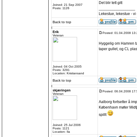
Det blir tett gitt
Joined: 21 Sep 2007
_________________
Posts: 1126
Lekestue, lekestue - v
Back to top
Erik
Posted: 01.04.2008 13:
Veteran
Hyggelig om Hamren ta
taper gullet, og CL plas
Joined: 04 Oct 2005
Posts: 3291
Location: Kristiansand
Back to top
skjæringen
Posted: 06.04.2008 17:
Veteran
Aalborg fortsetter å im
København møter Midtj
spillt
Joined: 25 Jul 2006
Posts: 1121
Location: Ila