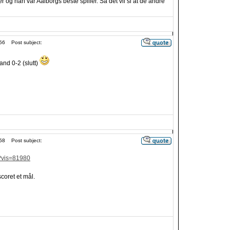
r og han var Aalborgs beste spiller. Så det vil si at de andre
56
Post subject:
nd 0-2 (slutt)
58
Post subject:
/?vis=81980
coret et mål.