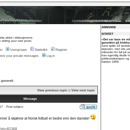
ANNONSE
SITATET
lta aktivt i diskusjonene.
«Det var bare tre m
 writing your own posts.
garantien på klokka 
Ivers spilte 24 lands
debuten, men ble ute
st
Usergroups
Statistikk
Register
måneder for fyll på s
han egentlig skulle ha
check your private messages
Log in
jubileumskampen og f
høsten 1969.
 generelt
View previous topic
::
View next topic
Message
17
Post subject:
nner å skjønne at Norsk fotball er bedre enn den danske!
/?vis=81368