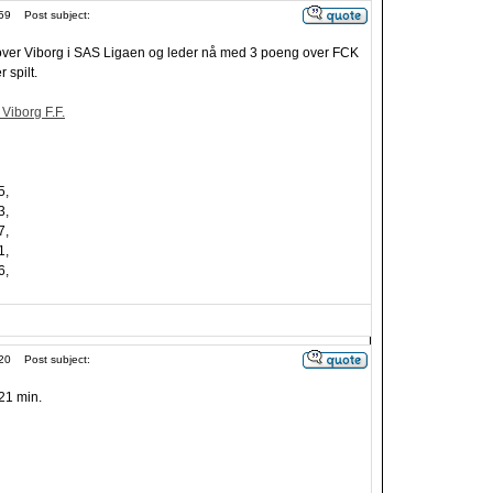
59
Post subject:
 over Viborg i SAS Ligaen og leder nå med 3 poeng over FCK
spilt.
 Viborg F.F.
5,
3,
7,
1,
6,
20
Post subject:
21 min.