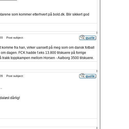
arene som kommer etterhvert på bold.dk. Blir sikkert god
20
Post subject:
t komme fra han, virker uansett på meg som om dansk fotball
en om dagen. FCK hadde f.eks 13.800 tilskuere på forrige
 trakk toppkampen mellom Horsen - Aalborg 3500 tilskuere.
26
Post subject:
..
daløst dårlig!