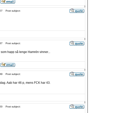
27
Post subject:
37
Post subject:
pp som happ så lenge Hamrén vinner...
49
Post subject:
 dag. Aab har 46 p, mens FCK har 43.
20
Post subject: