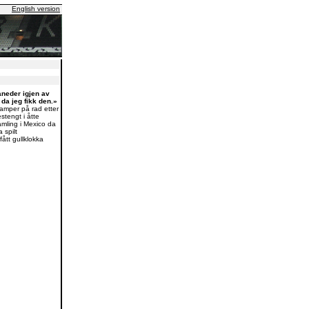
English version
åneder igjen av
da jeg fikk den.»
kamper på rad etter
stengt i åtte
amling i Mexico da
 spilt
ått gullklokka