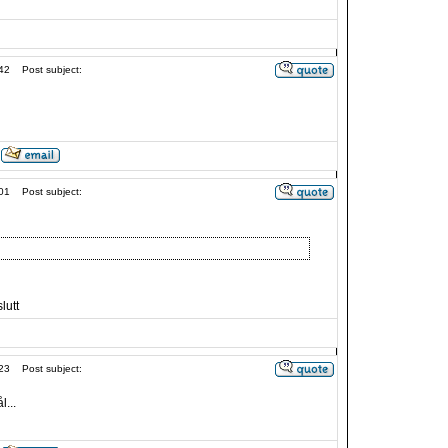
42
Post subject:
01
Post subject:
lutt
23
Post subject:
...