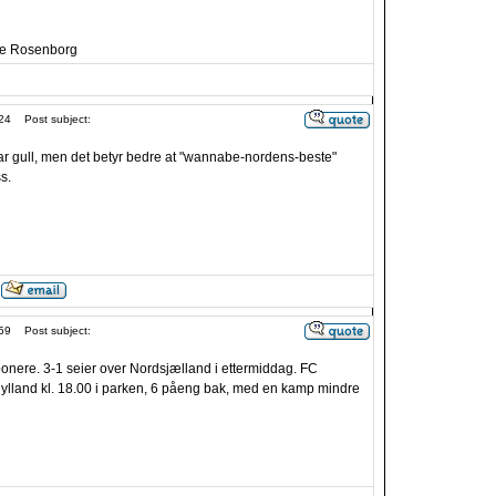
i e Rosenborg
24
Post subject:
r gull, men det betyr bedre at "wannabe-nordens-beste"
s.
59
Post subject:
ponere. 3-1 seier over Nordsjælland i ettermiddag. FC
ylland kl. 18.00 i parken, 6 påeng bak, med en kamp mindre