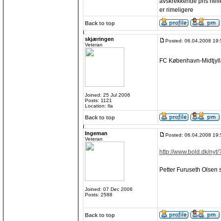
avskrekkende pris helle
er rimeligere
Back to top
skjæringen
Posted: 06.04.2008 19:
Veteran
FC København-Midtjylla
Joined: 25 Jul 2006
Posts: 1121
Location: Ila
Back to top
Ingeman
Posted: 06.04.2008 19:
Veteran
http://www.bold.dk/nyt
Petter Furuseth Olsen s
Joined: 07 Dec 2006
Posts: 2588
Back to top