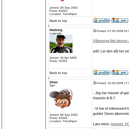
Joined: 06 Sep 2002
Posts: 63204
Location: Trondhjem
Back to top
Hedning
Posted: 07.03.2008 01:
Legende
Vålerenga fikk leksjon
edit: Lar den stå her sid
Joined: 30 Apr 2006
Posts: 11553
Back to top
2mas
Posted: 10.03.2008 17:
Sjef
- Jeg har masser af gan
Hamrén til B.T.
- Vi har et interessant 
guldet. Deres økonomis
Joined: 06 Sep 2002
Posts: 63204
Location: Trondhjem
Læs mere:
Hamrén: FCK