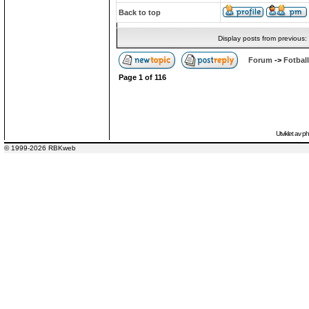
Back to top
Display posts from previous:
Forum
->
Fotball
Page
1
of
116
Utviklet av
p
© 1999-2026 RBKweb