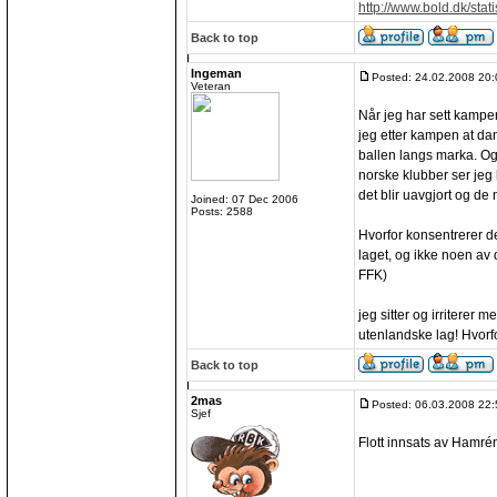
http://www.bold.dk/sta
Back to top
Ingeman
Posted: 24.02.2008 20:
Veteran
Når jeg har sett kampe
jeg etter kampen at d
ballen langs marka. Og
norske klubber ser jeg
det blir uavgjort og de 
Joined: 07 Dec 2006
Posts: 2588
Hvorfor konsentrerer d
laget, og ikke noen av
FFK)
jeg sitter og irriterer 
utenlandske lag! Hvorf
Back to top
2mas
Posted: 06.03.2008 22:
Sjef
Flott innsats av Hamré