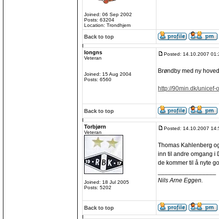
Joined: 06 Sep 2002
Posts: 63204
Location: Trondhjem
Back to top
longns
Posted: 14.10.2007 01:
Veteran
Brøndby med ny hoved
Joined: 15 Aug 2004
Posts: 6560
http://90min.dk/unicef-
Back to top
Torbjørn
Posted: 14.10.2007 14:
Veteran
Thomas Kahlenberg og 
inn til andre omgang i
de kommer til å nyte go
_________________
Nils Arne Eggen.
Joined: 18 Jul 2005
Posts: 5202
Back to top