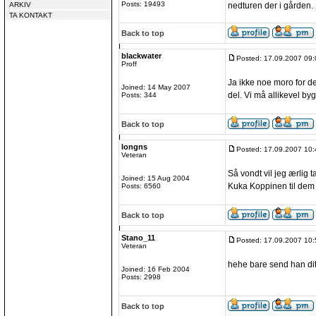
Posts: 19493
ARKIV
nedturen der i gården. 
TA KONTAKT
Back to top
blackwater
Posted: 17.09.2007 09:
Proff
Ja ikke noe moro for 
Joined: 14 May 2007
del. Vi må allikevel by
Posts: 344
Back to top
longns
Posted: 17.09.2007 10:
Veteran
Så vondt vil jeg ærlig t
Joined: 15 Aug 2004
Kuka Koppinen til dem 
Posts: 6560
Back to top
Stano_11
Posted: 17.09.2007 10:
Veteran
hehe bare send han dit. 
Joined: 16 Feb 2004
Posts: 2998
Back to top