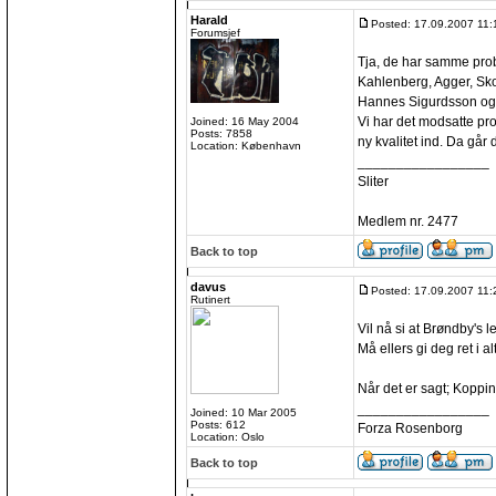
Harald
Posted: 17.09.2007 11:
Forumsjef
Tja, de har samme prob
Kahlenberg, Agger, Sk
Hannes Sigurdsson og G
Vi har det modsatte pro
Joined: 16 May 2004
Posts: 7858
ny kvalitet ind. Da går
Location: København
_________________
Sliter
Medlem nr. 2477
Back to top
davus
Posted: 17.09.2007 11:
Rutinert
Vil nå si at Brøndby's
Må ellers gi deg ret i al
Når det er sagt; Koppin
_________________
Joined: 10 Mar 2005
Posts: 612
Forza Rosenborg
Location: Oslo
Back to top