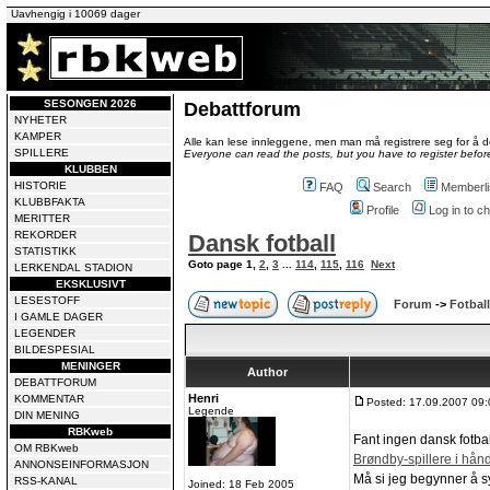
Uavhengig i 10069 dager
SESONGEN 2026
Debattforum
NYHETER
KAMPER
Alle kan lese innleggene, men man må registrere seg for å de
SPILLERE
Everyone can read the posts, but you have to register before
KLUBBEN
HISTORIE
FAQ
Search
Memberli
KLUBBFAKTA
Profile
Log in to 
MERITTER
REKORDER
Dansk fotball
STATISTIKK
Goto page
1
,
2
,
3
...
114
,
115
,
116
Next
LERKENDAL STADION
EKSKLUSIVT
LESESTOFF
Forum
->
Fotball
I GAMLE DAGER
LEGENDER
BILDESPESIAL
MENINGER
Author
DEBATTFORUM
Henri
KOMMENTAR
Posted: 17.09.2007 09:
Legende
DIN MENING
RBKweb
Fant ingen dansk fotball
OM RBKweb
Brøndby-spillere i hå
ANNONSEINFORMASJON
Må si jeg begynner å s
RSS-KANAL
Joined: 18 Feb 2005