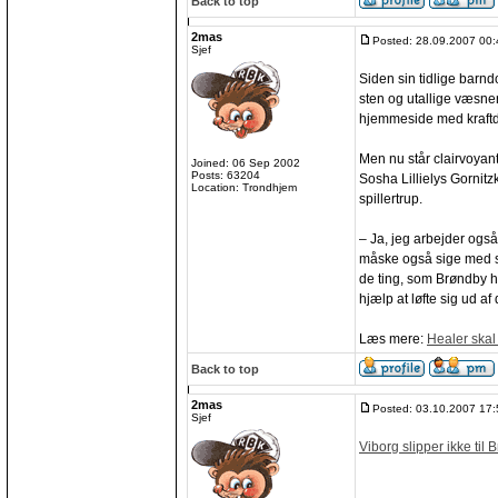
Back to top
2mas
Posted: 28.09.2007 00:
Sjef
Siden sin tidlige barn
sten og utallige væsner
hjemmeside med kraftdy
Men nu står clairvoyan
Joined: 06 Sep 2002
Posts: 63204
Sosha Lillielys Gornitzk
Location: Trondhjem
spillertrup.
– Ja, jeg arbejder ogs
måske også sige med såd
de ting, som Brøndby h
hjælp at løfte sig ud 
Læs mere:
Healer ska
Back to top
2mas
Posted: 03.10.2007 17:
Sjef
Viborg slipper ikke til