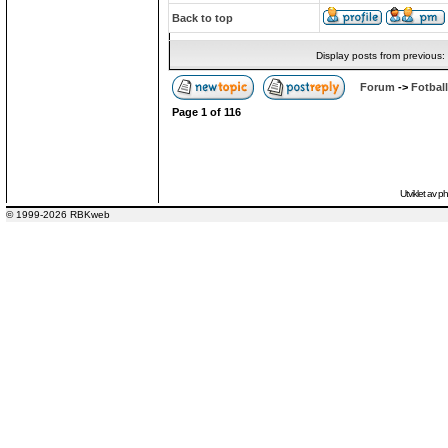
Back to top
Display posts from previous:
Forum
->
Fotball
Page
1
of
116
Utviklet av
p
© 1999-2026 RBKweb