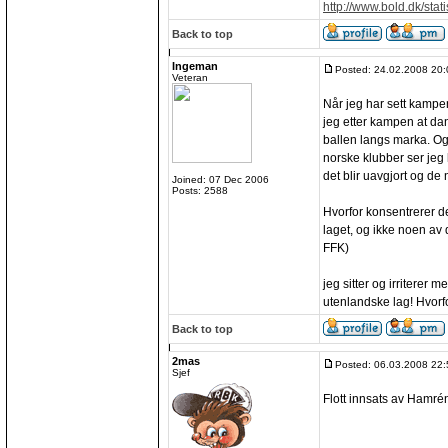
http://www.bold.dk/sta
Back to top
Ingeman
Posted: 24.02.2008 20:
Veteran
Når jeg har sett kampe
jeg etter kampen at d
ballen langs marka. Og
norske klubber ser jeg
det blir uavgjort og de 
Joined: 07 Dec 2006
Posts: 2588
Hvorfor konsentrerer d
laget, og ikke noen av
FFK)
jeg sitter og irriterer 
utenlandske lag! Hvorf
Back to top
2mas
Posted: 06.03.2008 22:
Sjef
Flott innsats av Hamré