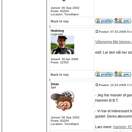
Joined: 06 Sep 2002
Posts: 63204
Location: Trondhjem
Back to top
Hedning
Posted: 07.03.2008 01:
Legende
Vålerenga fikk leksjon
edit: Lar den stå her sid
Joined: 30 Apr 2006
Posts: 11553
Back to top
2mas
Posted: 10.03.2008 17:
Sjef
- Jeg har masser af gan
Hamrén til B.T.
- Vi har et interessant 
guldet. Deres økonomis
Joined: 06 Sep 2002
Posts: 63204
Location: Trondhjem
Læs mere:
Hamrén: FCK