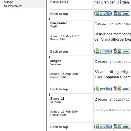
Posts: 19493
ARKIV
nedturen der i gården. 
TA KONTAKT
Back to top
blackwater
Posted: 17.09.2007 09:
Proff
Ja ikke noe moro for 
Joined: 14 May 2007
del. Vi må allikevel by
Posts: 344
Back to top
longns
Posted: 17.09.2007 10:
Veteran
Så vondt vil jeg ærlig t
Joined: 15 Aug 2004
Kuka Koppinen til dem 
Posts: 6560
Back to top
Stano_11
Posted: 17.09.2007 10:
Veteran
hehe bare send han dit. 
Joined: 16 Feb 2004
Posts: 2998
Back to top