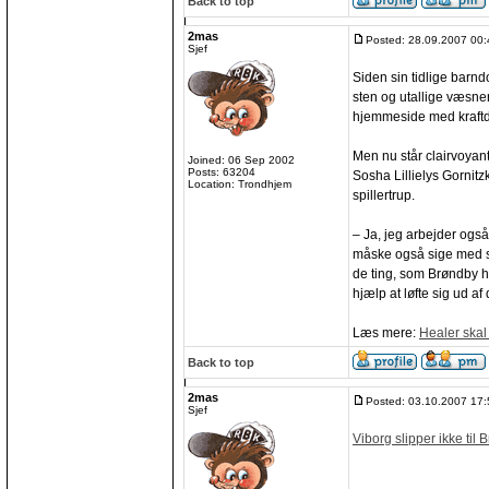
Back to top
2mas
Posted: 28.09.2007 00:
Sjef
Siden sin tidlige barn
sten og utallige væsner
hjemmeside med kraftdy
Men nu står clairvoyan
Joined: 06 Sep 2002
Posts: 63204
Sosha Lillielys Gornitzk
Location: Trondhjem
spillertrup.
– Ja, jeg arbejder ogs
måske også sige med såd
de ting, som Brøndby h
hjælp at løfte sig ud 
Læs mere:
Healer ska
Back to top
2mas
Posted: 03.10.2007 17:
Sjef
Viborg slipper ikke til