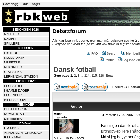
Uavhengig i 10069 dager
SESONGEN 2026
Debattforum
NYHETER
KAMPER
Alle kan lese innleggene, men man må registrere seg for å de
SPILLERE
Everyone can read the posts, but you have to register before
KLUBBEN
HISTORIE
FAQ
Search
Memberli
KLUBBFAKTA
Profile
Log in to 
MERITTER
REKORDER
Dansk fotball
STATISTIKK
Goto page
1
,
2
,
3
...
114
,
115
,
116
Next
LERKENDAL STADION
EKSKLUSIVT
LESESTOFF
Forum
->
Fotball
I GAMLE DAGER
LEGENDER
BILDESPESIAL
MENINGER
Author
DEBATTFORUM
Henri
KOMMENTAR
Posted: 17.09.2007 09:
Legende
DIN MENING
RBKweb
Fant ingen dansk fotball
OM RBKweb
Brøndby-spillere i hå
ANNONSEINFORMASJON
Må si jeg begynner å s
RSS-KANAL
Joined: 18 Feb 2005