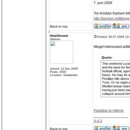
7. juni 2006
Tor-Kristian Karlsen f
http://karlsen.nettblogg
Back to top
HeiaVincent
Posted: 30.07.2006 13:
Veteran
Meget interessant artikk
Quote:
This weekend Lucian
and the taste for fin
Joined: 12 Dec 2005
football official, ag
Posts: 1500
future. He may be ad
Location: Vestlandet
Posillipo hills abov
Turin. Or he might s
Mediterranean island
having just been ban
collapse around him
Paradiso to inferno
_________________
4-4-3
Back to top