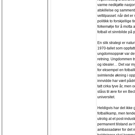
varme nedkjølte nasjon
atskillelse og sammenb
veltilpasset: når det er
politikk to forskjellige
folkemølje for å motta 
fotball et sinnbilde på p
En slik strategi er natu
1970-tallet som oppfatt
ungdomsopprør var det 
retning. Ungdommen tre
og idealer… Det var m
for eksempel en fotbal
svimlende økning i opp
innvidde har vært påd
tatt cirka tyve år, men
slåss til ære for en Be
universitet.
Heldigvis har det ikke
fotballkamp, men tende
utrolig at et post-indus
permanent tilstand av 
ambassadører for det na