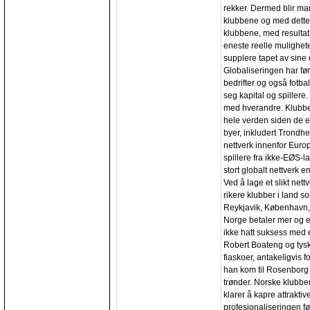
rekker. Dermed blir man
klubbene og med dette
klubbene, med resultat
eneste reelle mulighete
supplere tapet av sine
Globaliseringen har før
bedrifter og også fotball
seg kapital og spillere
med hverandre. Klubber
hele verden siden de e
byer, inkludert Trondhei
nettverk innenfor Euro
spillere fra ikke-EØS-
stort globalt nettverk e
Ved å lage et slikt nett
rikere klubber i land som
Reykjavik, København, 
Norge betaler mer og er
ikke hatt suksess med e
Robert Boateng og tysk
fiaskoer, antakeligvis f
han kom til Rosenborg fo
trønder. Norske klubber 
klarer å kapre attrakti
profesjonaliseringen før