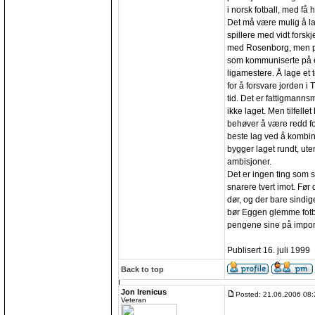
i norsk fotball, med få
Det må være mulig å lage
spillere med vidt fors
med Rosenborg, men på e
som kommuniserte på en
ligamestere. Å lage et te
for å forsvare jorden i
tid. Det er fattigmannsm
ikke laget. Men tilfell
behøver å være redd fo
beste lag ved å kombine
bygger laget rundt, ute
ambisjoner.
Det er ingen ting som sk
snarere tvert imot. Før
dør, og der bare sindig
bør Eggen glemme fotba
pengene sine på import
Publisert 16. juli 1999
Back to top
Jon Irenicus
Posted: 21.06.2006 08:
Veteran