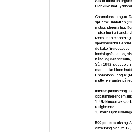
Slik er fotballen orga
Frankrike mot Tyskland
Champions League. Da 
spillerne unntatt én (B
motstanderens lag, Rom
– utspring fra franske 
Mens Jean Monnet og R
sportsredaktør Gabriel
de kalte "Europacupen".
landslagsfotball, og vi
hånd, og den fortsatte,
Så, i 1992, skjedde en
europeiske ideen hadde
Champions League (Mes
møtte hverandre på re
Internasjonalisering. H
oppsummerer dem slik, 
1) Utviklingen av spor
rettighetene.
2) Internasjonalisering
500 prosents økning. A
omsetning steg fra 17,8