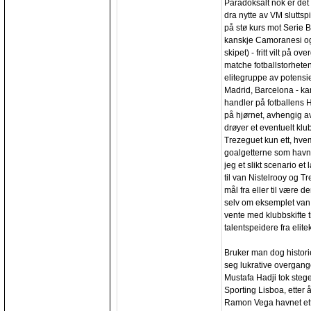
Paradoksalt nok er det 
dra nytte av VM sluttspi
på stø kurs mot Serie B
kanskje Camoranesi og 
skipet) - fritt vilt p
matche fotballstorhete
elitegruppe av potensiel
Madrid, Barcelona - ka
handler på fotballens H
på hjørnet, avhengig av
drøyer et eventuelt klub
Trezeguet kun ett, hve
goalgetterne som havne
jeg et slikt scenario et 
til van Nistelrooy og Tr
mål fra eller til være 
selv om eksemplet van N
vente med klubbskifte ti
talentspeidere fra elit
Bruker man dog histori
seg lukrative overgang
Mustafa Hadji tok steget
Sporting Lisboa, etter å
Ramon Vega havnet ette