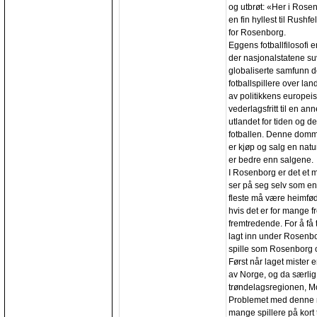
og utbrøt: «Her i Rosen
en fin hyllest til Rush
for Rosenborg.
Eggens fotballfilosofi e
der nasjonalstatene suv
globaliserte samfunn de
fotballspillere over l
av politikkens europeis
vederlagsfritt til en a
utlandet for tiden og d
fotballen. Denne dommen 
er kjøp og salg en natu
er bedre enn salgene.
I Rosenborg er det et m
ser på seg selv som en 
fleste må være heimfød
hvis det er for mange f
fremtredende. For å få 
lagt inn under Rosenbo
spille som Rosenborg o
Først når laget mister 
av Norge, og da særlig
trøndelagsregionen, M
Problemet med denne mo
mange spillere på kort