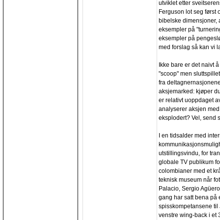
utviklet etter sveitsere
Ferguson lot seg først ov
bibelske dimensjoner, a
eksempler på "turnerin
eksempler på pengesløs
med forslag så kan vi l
Ikke bare er det naivt å
"scoop" men sluttspillet
fra deltagnernasjonene.
aksjemarked: kjøper du
er relativt uoppdaget a
analyserer aksjen med
eksplodert? Vel, send sv
I en tidsalder med intern
kommunikasjonsmulighet
utstillingsvindu, for tr
globale TV publikum for
colombianer med et krå
teknisk museum når fotb
Palacio, Sergio Agüero
gang har satt bena på
spisskompetansene til
venstre wing-back i et 3