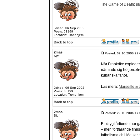
The Game of Death: pla
Joined: 06 Sep 2002
Posts: 63199
Location: Trondhjem
Back to top
2mas
Posted: 02.10.2006 22:
Sjef
När Frankrike explodera
närmade sig högerextr
kubanska fanor.
Läs mera:
Marseille & 
Joined: 06 Sep 2002
Posts: 63199
Location: Trondhjem
Back to top
2mas
Posted: 29.10.2006 17:
Sjef
Ett drygt årtionde har 
– men fortfarande finn
fotbollsmatch i Mostar 