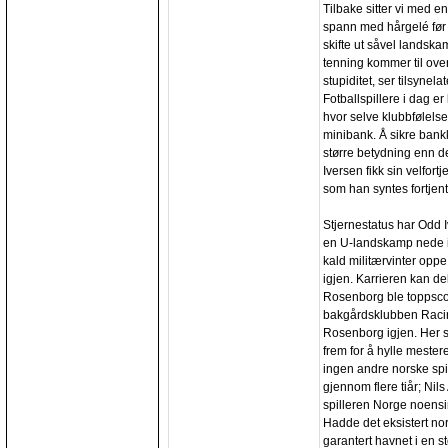
Tilbake sitter vi med en
spann med hårgelé før 
skifte ut såvel landsk
tenning kommer til ove
stupiditet, ser tilsynela
Fotballspillere i dag er
hvor selve klubbfølels
minibank. Å sikre bankk
større betydning enn det
Iversen fikk sin velfor
som han syntes fortjent
Stjernestatus har Odd I
en U-landskamp nede i 
kald militærvinter op
igjen. Karrieren kan de
Rosenborg ble toppscore
bakgårdsklubben Racin
Rosenborg igjen. Her s
frem for å hylle mester
ingen andre norske spil
gjennom flere tiår; Nil
spilleren Norge noensin
Hadde det eksistert nor
garantert havnet i en s