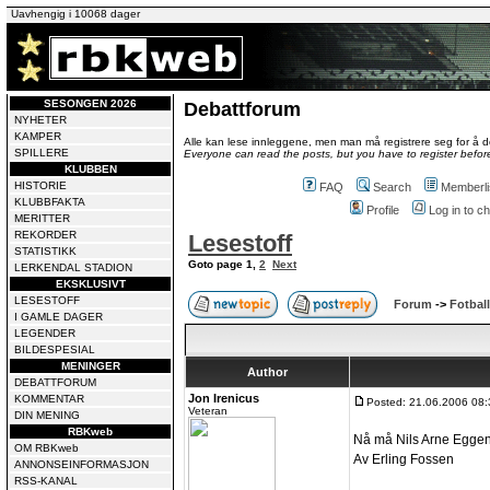
Uavhengig i 10068 dager
SESONGEN 2026
Debattforum
NYHETER
KAMPER
Alle kan lese innleggene, men man må registrere seg for å de
SPILLERE
Everyone can read the posts, but you have to register before
KLUBBEN
HISTORIE
FAQ
Search
Memberli
KLUBBFAKTA
Profile
Log in to 
MERITTER
REKORDER
Lesestoff
STATISTIKK
Goto page
1
,
2
Next
LERKENDAL STADION
EKSKLUSIVT
LESESTOFF
Forum
->
Fotball
I GAMLE DAGER
LEGENDER
BILDESPESIAL
MENINGER
Author
DEBATTFORUM
Jon Irenicus
KOMMENTAR
Posted: 21.06.2006 08:
Veteran
DIN MENING
RBKweb
Nå må Nils Arne Eggen 
OM RBKweb
Av Erling Fossen
ANNONSEINFORMASJON
RSS-KANAL