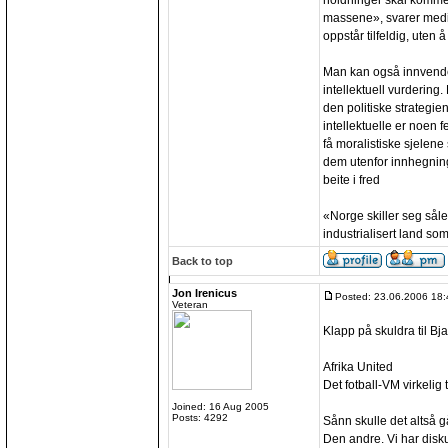
holdninger skal komme
massene», svarer medi
oppstår tilfeldig, uten
Man kan også innvende 
intellektuell vurdering.
den politiske strategie
intellektuelle er noen f
få moralistiske sjelene
dem utenfor innhegninge
beite i fred
«Norge skiller seg sål
industrialisert land som
Back to top
Jon Irenicus
Posted: 23.06.2006 18:
Veteran
Klapp på skuldra til B
Afrika United
Det fotball-VM virkelig t
Joined: 16 Aug 2005
Posts: 4292
Sånn skulle det altså gå
Den andre. Vi har disku