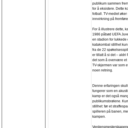
publikum sammen fremfø
for å eksistere. Dette
fotball. TV-mediet øker
innvirkning på fremfør
For å illustrere dette, 
1986 påbød UEFA Juvent
en stadion for lukkede
katakombal stillhet kun
fra de 22 spøkelsesspi
er tillatt å si det – al
det som å overvære et 
TV-skjermen var som et
noen retning.
Denne erfaringen skulle t
fungerer som en akustis
kamp er det også mange 
publikumsbrølene. Kun
stillhet: før et straff
spilleren på banen, med
kampen.
Verdensmesterskapene f