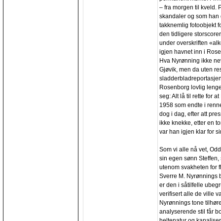
– fra morgen til kveld. 
skandaler og som han 
takknemlig fotoobjekt f
den tidligere storscorer
under overskriften «alk
igjen havnet inn i Ros
Hva Nyrønning ikke nevn
Gjøvik, men da uten re
sladderbladreportasjen
Rosenborg lovlig lenge 
seg: Alt lå til rette fo
1958 som endte i renne
dog i dag, efter att pr
ikke knekke, etter en t
var han igjen klar for s
Som vi alle nå vet, Odd
sin egen sønn Steffen, 
utenom svakheten for fl
Sverre M. Nyrønnings bo
er den i såtilfelle ube
verifisert alle de ville
Nyrønnings tone tilhøre
analyserende stil får
heltenatur og kanalise