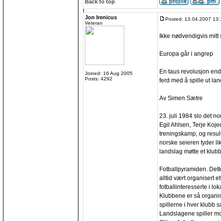
Back to top
Jon Irenicus
Posted: 13.04.2007 13:
Veteran
Ikke nødvendigvis mitt 
Europa går i angrep
En taus revolusjon end
Joined: 16 Aug 2005
Posts: 4292
ferd med å spille ut la
Av Simen Sætre
23. juli 1984 slo det n
Egil Ahlsen, Terje Koj
treningskamp, og resul
norske seieren tyder li
landslag møtte et klubb
Fotballpyramiden. Dette
alltid vært organisert 
fotballinteresserte i lok
Klubbene er så organis
spillerne i hver klubb s
Landslagene spiller mo