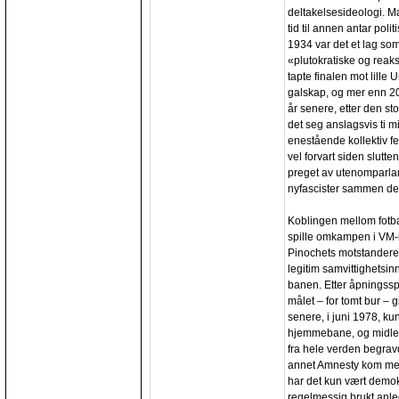
deltakelsesideologi. M
tid til annen antar pol
1934 var det et lag som
«plutokratiske og reaks
tapte finalen mot lille
galskap, og mer enn 2
år senere, etter den sto
det seg anslagsvis ti mil
enestående kollektiv f
vel forvart siden slutt
preget av utenomparlam
nyfascister sammen den 
Koblingen mellom fotbal
spille omkampen i VM-k
Pinochets motstandere va
legitim samvittighetsinn
banen. Etter åpningssp
målet – for tomt bur – 
senere, i juni 1978, ku
hjemmebane, og midlert
fra hele verden begrav
annet Amnesty kom med («
har det kun vært demok
regelmessig brukt anled