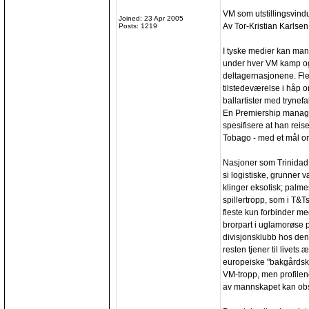
VM som utstillingsvind
Joined: 23 Apr 2005
Av Tor-Kristian Karlsen
Posts: 1219
I tyske medier kan man
under hver VM kamp og
deltagernasjonene. Fl
tilstedeværelse i håp 
ballartister med trynefa
En Premiership manager 
spesifisere at han reis
Tobago - med et mål om 
Nasjoner som Trinidad 
si logistiske, grunner 
klinger eksotisk; palm
spillertropp, som i T&T
fleste kun forbinder m
brorpart i uglamorøse 
divisjonsklubb hos den
resten tjener til livets
europeiske "bakgårdsklu
VM-tropp, men profilene
av mannskapet kan obse