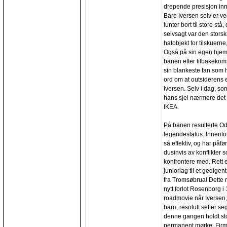
drepende presisjon inn i
Bare Iversen selv er v
lunter bort til store s
selvsagt var den storsk
hatobjekt for tilskuerne
Også på sin egen hjem
banen etter tilbakekom
sin blankeste fan som 
ord om at outsiderens en
Iversen. Selv i dag, so
hans sjel nærmere det 
IKEA.
På banen resulterte Odd 
legendestatus. Innenfor 
så effektiv, og har påf
dusinvis av konflikter 
konfrontere med. Rett e
juniorlag til et gedige
fra Tromsøbrua! Dette r
nytt forlot Rosenborg i
roadmovie når Iversen, 
barn, resolutt setter se
denne gangen holdt sto
permanent mørke. Firma