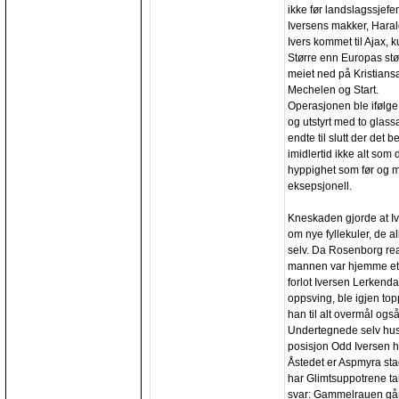
ikke før landslagssjefe
Iversens makker, Haral
Ivers kommet til Ajax, 
Større enn Europas størs
meiet ned på Kristian
Mechelen og Start.
Operasjonen ble ifølge
og utstyrt med to glassa
endte til slutt der det
imidlertid ikke alt som
hyppighet som før og ma
eksepsjonell.
Kneskaden gjorde at Ive
om nye fyllekuler, de all
selv. Da Rosenborg rea
mannen var hjemme ett
forlot Iversen Lerkendal 
oppsving, ble igjen top
han til alt overmål også
Undertegnede selv hus
posisjon Odd Iversen ha
Åstedet er Aspmyra sta
har Glimtsuppotrene taktf
svar: Gammelrauen går