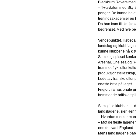
Blackburn Rovers med f
– Tv-avtalen med Sky Sp
penger. De kunne ha en
treningsakademier og b
Da han kom til sin førs
begrenset. Med nye pe
Vendepunktet. I løpet a
landslag og klubblag s
kunne klubbene nå kjøp
Samtidig spisset konk
Arsenal, Chelsea og Re
fremmedfrykt eller kult
produksjonsfellesskap,
Ledet av franske eller 
eneste brite på laget.
Frigjort fra nasjonale
hemmende britiske spill
Samspilte klubber. – I
landslagene, sier Henn
– Hvordan merker man 
– Mot de fleste lagene 
enn det var i England.
Mens landslagene bare