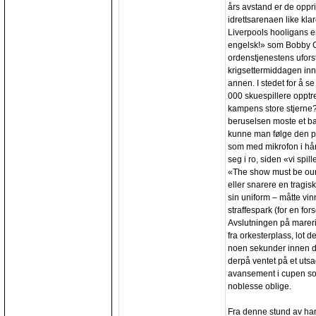
års avstand er de oppr
idrettsarenaen like kl
Liverpools hooligans 
engelsk!» som Bobby Ch
ordenstjenestens ufor
krigsettermiddagen inn
annen. I stedet for å s
000 skuespillere opptr
kampens store stjerne?
beruselsen moste et ba
kunne man følge den pi
som med mikrofon i hå
seg i ro, siden «vi spi
«The show must be ours
eller snarere en tragis
sin uniform – måtte vin
straffespark (for en fo
Avslutningen på marerit
fra orkesterplass, lot 
noen sekunder innen d
derpå ventet på et utsa
avansement i cupen som e
noblesse oblige.
Fra denne stund av har