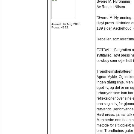
Sverre M. Nyrønning
Av Ronald Nilsen
"Sverre M. Nyrønning:
Høyt press. Historien 
Joined: 16 Aug 2005
Posts: 4292
139 sider. Aschehoug 
Rebellen som idretts
FOTBALL. Biografien om
syttitallet. Høyt pres
cowboy som skjøt hull i
Trondheimsforfatteren
Agnar Mykle. Og tenker 
ingen dårlig linje. Men
eget liv, og det er en 
urharryen som kun har h
refleksjoner over sine 
enn seg selv, for gjenn
rettvendt. Derfor var d
Høyt press; «smalltalk e
Men bedre enn noen rub
metode for sitt objekt
om i Trondheims gater 