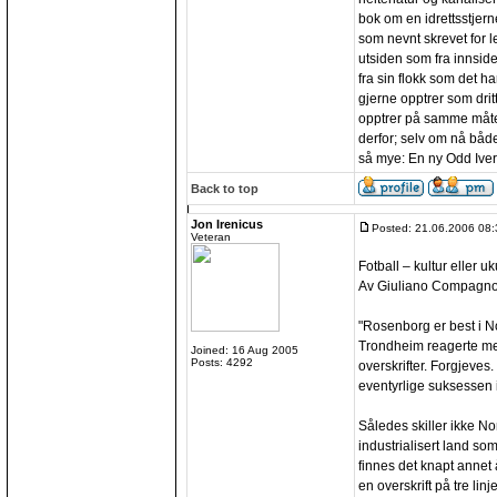
bok om en idrettsstjer
som nevnt skrevet for l
utsiden som fra innside
fra sin flokk som det h
gjerne opptrer som drit
opptrer på samme måte v
derfor; selv om nå båd
så mye: En ny Odd Iver
Back to top
Jon Irenicus
Posted: 21.06.2006 08:
Veteran
Fotball – kultur eller uk
Av Giuliano Compagn
"Rosenborg er best i Nor
Trondheim reagerte med
Joined: 16 Aug 2005
Posts: 4292
overskrifter. Forgjeve
eventyrlige suksessen 
Således skiller ikke N
industrialisert land som
finnes det knapt annet 
en overskrift på tre linj