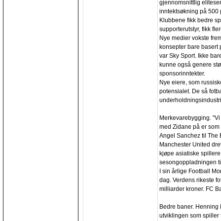
gjennomsnittlig elites
inntektsøkning på 500 
Klubbene fikk bedre spo
supporterutstyr, fikk fle
Nye medier vokste fre
konsepter bare basert 
var Sky Sport. Ikke ba
kunne også genere stør
sponsorinntekter.
Nye eiere, som russis
potensialet. De så fotb
underholdningsindustrie
Merkevarebygging. "Vi e
med Zidane på er som 
Angel Sanchez til The
Manchester United drev
kjøpe asiatiske spille
sesongoppladningen til
I sin årlige Football Mo
dag. Verdens rikeste fo
milliarder kroner. FC 
Bedre baner. Henning B
utviklingen som spille