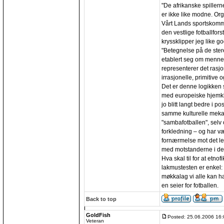
"De afrikanske spillern
er ikke like modne. Org
Vårt Lands sportskomm
den vestlige fotballfors
kryssklipper jeg like g
"Betegnelse på de ster
etablert seg om mennes
representerer det rasjo
irrasjonelle, primitive o
Det er denne logikken 
med europeiske hjemkl
jo blitt langt bedre i po
samme kulturelle mekan
"sambafotballen", selv o
forkledning – og har væ
fornærmelse mot det lek
med motstanderne i de
Hva skal til for at etno
lakmustesten er enkel: 
møkkalag vi alle kan h
en seier for fotballen.
Back to top
GoldFish
Posted: 25.06.2006 16:
Veteran