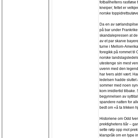
fotballheltens rastløse
kneiper; feltet er velkj
norske toppidrettsutøve
Da en av sørlandspils
på bar under Frankrike
skandalepressen at de 
av et par skarve bayere
turne i Mellom-Amerika
foregikk på rommet til 
norske landslagsledel
utestenge sin mest verd
uvenn med den legenda
har Ivers aldri vært. Han
ledelsen hadde sluttet 
sommer med noen synden
kom imidlertid tilbake
begynnelsen av syttital
spandere natten for all
bedt om «å ta trikken 
Historiene om Odd Ivers
prektighetens tiår – ga
sette rølp opp mot prek
klarspråk om en type ind