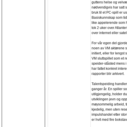
guttens helse og velvæ
nødvendigvis har satt 
bruk til et PC-spill er
Basiskunnskap som tidl
like appelerende som h
tok 2 uker over Atlant
over internet eller satell
For vår egen del gjord
noen av VM aktørene sk
initiert, eller for leng
VM sluttspillet som et 
speider-ståsted mens i 
har fattet konkret inter
rapporter blir arkivert.
Talentspeiding handler
ganger år. En spiller 
utilgjengelig, holder d
utviklingen jevn og opp
møysommelig arbeid, ti
kjedelig, men uten resea
impulshandel etter stor
er hvit med fire boksta