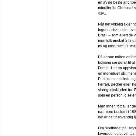
en av de beste angriper
minutter for Chelsea i st
osv…
Når det virkelig skjer n
legendariske seier over 
Brasil – som allerede v
men folk ønsket å la se
ny og uforutsett 17. mai
På denne måten er fotba
boksing ser det ut til
Formel 1 er en oppvisni
en individuell stil, me
Publikum er tilstede o
Ferrari, Becker eller Ty
strengt ekskludert fra.
som en personlig seier
Men innen fotball er de
nærmere bestemt i 1985
det er helt nødvendig å
Om blodbadet på Heyse
Liverpool og Juventus, e