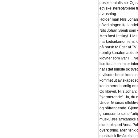
postkolonialisme. Og s
etniske stereotypiene t
avrusning.
Holder man Nils Johan
påvirkningen fra landet
Nils Johan Semb som v
Men først litt skryt. H
markedsøkonomiens fortr
på norsk tv. Etter at TV
nemlig kanalen at de ik
klovner som Ivar H... v
lise for alle som er in
har i det minste skjøve
utvilsomt beste kommen
kommet ut av skapet s
kombinerer barnlig ent
Og likevel, Nils Johan: 
"sjarmerende". Jo, du er
Under Ghanas effektive
og påtrengende. Gjenn
ghaneserne spilte "artig
muskuløse afrikanske 
studioekspert Anna Poh
overkjøring. Men tenk o
musikalsk livsfølelse, 