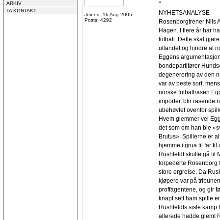
ARKIV
"
TA KONTAKT
NYHETSANALYSE
Joined: 16 Aug 2005
Posts: 4292
Rosenborgtrener Nils A
Hagen. I flere år har h
fotball. Dette skal gjør
utlandet og hindre at n
Eggens argumentasjon 
bondepartifører Hundsei
degenerering av den no
var av beste sort, mens
norske fotballrasen Egg
importer, blir rasende 
ubehøvlet ovenfor spill
Hvem glemmer vel Eggen
det som om han ble «sv
Brutus». Spillerne er 
hjemme i grua til far t
Rushfeldt skulle gå til 
torpederte Rosenborg f
store ergrelse. Da Rus
kjøpere var på tribune
proffagentene, og gir f
knapt sett ham spille 
Rushfeldts siste kamp 
allerede hadde glemt R