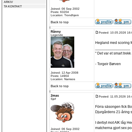
ARKIV
TA KONTAKT
Joined: 06 Sep 2002
Posts: 63204
Location: Trondhjem
Back to top
Rånny
Posted: 10.05.2026 16:
Legende
Hegland med scoring f
_________________
" Det var et smart trekk
- Torgeir Børven
Joined: 12 Apr 2008
Posts: 14904
Location: Namsos
Back to top
2mas
Posted: 11.05.2026 16:
Sjef
Förra säsongen fick B
Djurgårdens 21-åring s
I derbyt mot AIK låg H
matcherna gjort sex p
Joined: 06 Sep 2002