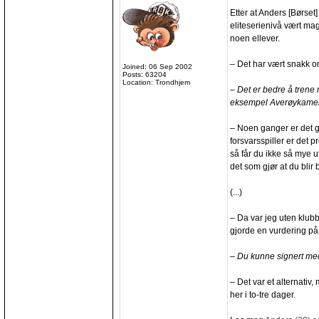
Etter at Anders [Børset]
eliteserienivå vært mage
noen ellever.
– Det har vært snakk o
Joined: 06 Sep 2002
Posts: 63204
Location: Trondhjem
– Det er bedre å trene
eksempel Averøykame
– Noen ganger er det gr
forsvarsspiller er det 
så får du ikke så mye ut
det som gjør at du blir 
(...)
– Da var jeg uten klubb
gjorde en vurdering på 
– Du kunne signert m
– Det var et alternativ
her i to-tre dager.