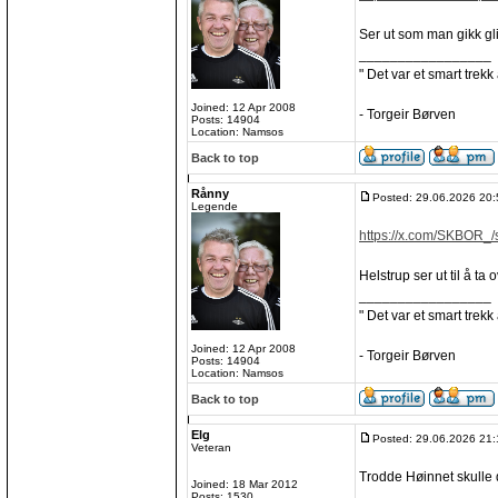
Ser ut som man gikk gli
_________________
" Det var et smart trekk
Joined: 12 Apr 2008
- Torgeir Børven
Posts: 14904
Location: Namsos
Back to top
Rånny
Posted: 29.06.2026 20:
Legende
https://x.com/SKBOR_/
Helstrup ser ut til å ta
_________________
" Det var et smart trekk
Joined: 12 Apr 2008
- Torgeir Børven
Posts: 14904
Location: Namsos
Back to top
Elg
Posted: 29.06.2026 21:
Veteran
Trodde Høinnet skulle 
Joined: 18 Mar 2012
_________________
Posts: 1530