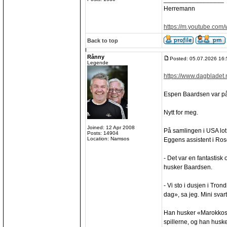
Herremann
https://m.youtube.com
Back to top
Rånny
Posted: 05.07.2026 16:
Legende
https://www.dagbladet.
Espen Baardsen var på 
Nytt for meg.
Joined: 12 Apr 2008
På samlingen i USA lot
Posts: 14904
Location: Namsos
Eggens assistent i Ros
- Det var en fantastis
husker Baardsen.
- Vi sto i dusjen i Tro
dag», sa jeg. Mini svar
Han husker «Marokkos h
spillerne, og han husk