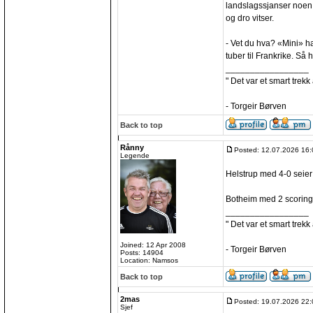
landslagssjanser noen å
og dro vitser.
- Vet du hva? «Mini» h
tuber til Frankrike. Så 
_________________
" Det var et smart trekk
- Torgeir Børven
Back to top
Rånny
Posted: 12.07.2026 16:
Legende
Helstrup med 4-0 seier
Botheim med 2 scoring
_________________
" Det var et smart trekk
Joined: 12 Apr 2008
- Torgeir Børven
Posts: 14904
Location: Namsos
Back to top
2mas
Posted: 19.07.2026 22:
Sjef