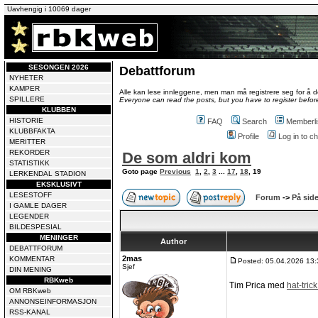
Uavhengig i 10069 dager
SESONGEN 2026
Debattforum
NYHETER
KAMPER
Alle kan lese innleggene, men man må registrere seg for å de
SPILLERE
Everyone can read the posts, but you have to register before
KLUBBEN
HISTORIE
FAQ
Search
Memberli
KLUBBFAKTA
Profile
Log in to 
MERITTER
REKORDER
De som aldri kom
STATISTIKK
Goto page
Previous
1
,
2
,
3
...
17
,
18
,
19
LERKENDAL STADION
EKSKLUSIVT
LESESTOFF
Forum
->
På side
I GAMLE DAGER
LEGENDER
BILDESPESIAL
MENINGER
Author
DEBATTFORUM
2mas
KOMMENTAR
Posted: 05.04.2026 13:
Sjef
DIN MENING
RBKweb
Tim Prica med
hat-tri
OM RBKweb
ANNONSEINFORMASJON
RSS-KANAL