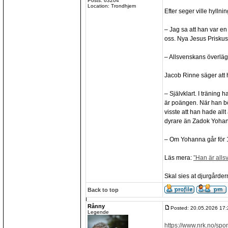
Posts: 63204
Location: Trondhjem
Efter seger ville hyllnin
– Jag sa att han var en
oss. Nya Jesus Priskus
– Allsvenskans överläg
Jacob Rinne säger att
– Självklart. I träning 
är poängen. När han bö
visste att han hade all
dyrare än Zadok Yoha
– Om Yohanna går för 1
Läs mera:
”Han är alls
Skal sies at djurgårdern
Back to top
Rånny
Posted: 20.05.2026 17:
Legende
https://www.nrk.no/spor