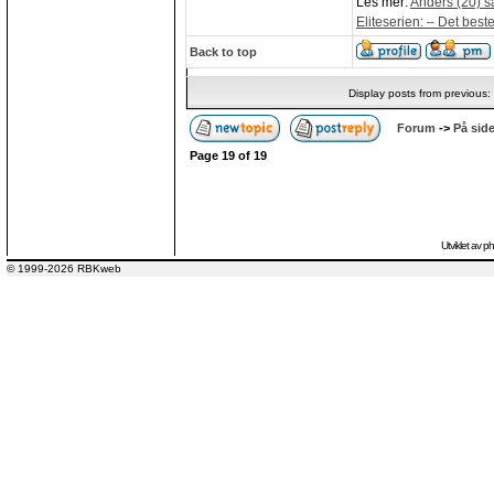
Les mer:
Anders (20) s
Eliteserien: – Det beste
Back to top
Display posts from previous:
Forum
->
På side
Page
19
of
19
Utviklet av
p
© 1999-2026 RBKweb