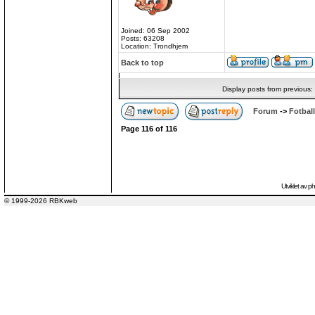
Joined: 06 Sep 2002
Posts: 63208
Location: Trondhjem
Back to top
Display posts from previous:
Forum
->
Fotball
Page
116
of
116
Utviklet av
p
© 1999-2026 RBKweb