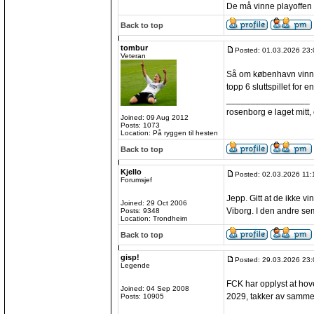
De må vinne playoffen 
Back to top
tombur
Posted: 01.03.2026 23:
Veteran
Så om københavn vinner
topp 6 sluttspillet for 
_________________
rosenborg e laget mitt, e
Joined: 09 Aug 2012
Posts: 1073
Location: På ryggen til hesten
Back to top
Kjello
Posted: 02.03.2026 11:
Forumsjef
Jepp. Gitt at de ikke v
Joined: 29 Oct 2006
Viborg. I den andre sem
Posts: 9348
Location: Trondheim
Back to top
gisp!
Posted: 29.03.2026 23:
Legende
FCK har opplyst at ho
Joined: 04 Sep 2008
2029, takker av samme
Posts: 10905