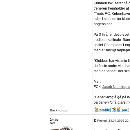
Klubben fokuserer på 
treneren fremholder at 
"Trods F.C. København
stået i spidsen for klu
nogensinde.
På 3 ½ år er det blevet 
tredje pokalfinale. Sa
spillet Champions Lea
med et særligt højdepu
”Klubben har vist mig 
de fleste andre ville ha
men det er det, der skal
Mer:
FCK:
Jacob Neestrup si
_________________
"Det er viktig å gå på 
på banen for å gjøre m
Back to top
2mas
Posted: 23.04.2026 20:
Sjef