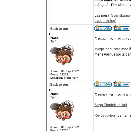
många år. Det känner va
Läs mera:
Svenskarna v
överraskning"
Back to top
2mas
Posted: 15.02.2026 17:
Sjef
Midtjylland i ferd med 
mens Aarhus spilte bare
Joined: 06 Sep 2002
Posts: 63208
Location: Trondhjem
Back to top
2mas
Posted: 20.02.2026 00:
Sjef
Sepp Piontek er død
.
Re-Sepp-ten
i den anl
Joined: 06 Sep 2002
Posts: 63208