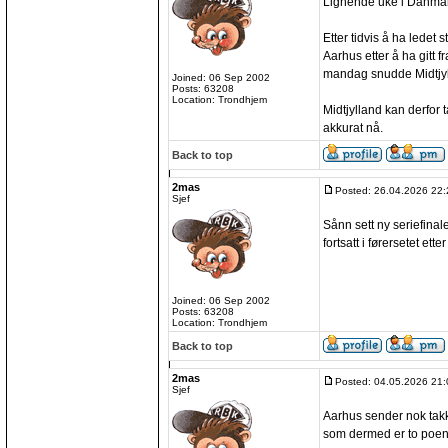
Lignende uke i Danmar
Etter tidvis å ha ledet s
Aarhus etter å ha gitt f
mandag snudde Midtjylla
Joined: 06 Sep 2002
Posts: 63208
Location: Trondhjem
Midtjylland kan derfor 
akkurat nå.
Back to top
2mas
Posted: 26.04.2026 22:
Sjef
Sånn sett ny seriefinal
fortsatt i førersetet etter
Joined: 06 Sep 2002
Posts: 63208
Location: Trondhjem
Back to top
2mas
Posted: 04.05.2026 21:
Sjef
Aarhus sender nok takk
som dermed er to poen