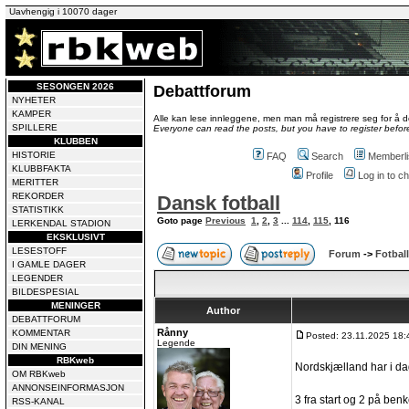
Uavhengig i 10070 dager
SESONGEN 2026
Debattforum
NYHETER
KAMPER
Alle kan lese innleggene, men man må registrere seg for å de
SPILLERE
Everyone can read the posts, but you have to register before
KLUBBEN
HISTORIE
FAQ
Search
Memberli
KLUBBFAKTA
Profile
Log in to 
MERITTER
REKORDER
Dansk fotball
STATISTIKK
Goto page
Previous
1
,
2
,
3
...
114
,
115
,
116
LERKENDAL STADION
EKSKLUSIVT
LESESTOFF
Forum
->
Fotball
I GAMLE DAGER
LEGENDER
BILDESPESIAL
MENINGER
Author
DEBATTFORUM
Rånny
KOMMENTAR
Posted: 23.11.2025 18:
Legende
DIN MENING
RBKweb
Nordskjælland har i dag
OM RBKweb
ANNONSEINFORMASJON
3 fra start og 2 på ben
RSS-KANAL