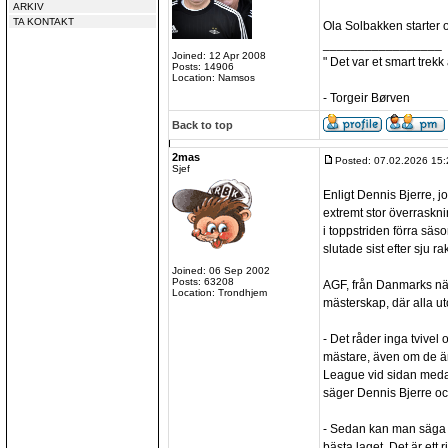
ARKIV
TA KONTAKT
Ola Solbakken starter 
_________________
Joined: 12 Apr 2008
" Det var et smart trekk
Posts: 14906
Location: Namsos
- Torgeir Børven
Back to top
2mas
Posted: 07.02.2026 15:
Sjef
Enligt Dennis Bjerre, jo
extremt stor överraskni
i toppstriden förra sä
slutade sist efter sju ra
Joined: 06 Sep 2002
Posts: 63208
AGF, från Danmarks näs
Location: Trondhjem
mästerskap, där alla u
- Det råder inga tvivel o
mästare, även om de ä
League vid sidan meda
säger Dennis Bjerre och
- Sedan kan man säga a
bästa laget. Det är ett 