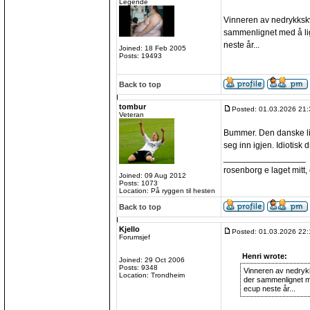
Legende
Vinneren av nedrykkskva
sammenlignet med å lig
neste år...
Joined: 18 Feb 2005
Posts: 19493
Back to top
tombur
Posted: 01.03.2026 21:
Veteran
Bummer. Den danske lig
seg inn igjen. Idiotisk dr
_________________
rosenborg e laget mitt, e
Joined: 09 Aug 2012
Posts: 1073
Location: På ryggen til hesten
Back to top
Kjello
Posted: 01.03.2026 22:
Forumsjef
Henri wrote:
Joined: 29 Oct 2006
Posts: 9348
Vinneren av nedrykks
Location: Trondheim
der sammenlignet me
ecup neste år...