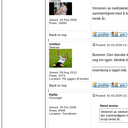
Legende
Vinneren av nedrykkskva
sammenlignet med å lig
neste år...
Joined: 18 Feb 2005
Posts: 19493
Back to top
tombur
Posted: 01.03.2026 21:
Veteran
Bummer. Den danske lig
seg inn igjen. Idiotisk dr
_________________
rosenborg e laget mitt, e
Joined: 09 Aug 2012
Posts: 1073
Location: På ryggen til hesten
Back to top
Kjello
Posted: 01.03.2026 22:
Forumsjef
Henri wrote:
Joined: 29 Oct 2006
Posts: 9348
Vinneren av nedrykks
Location: Trondheim
der sammenlignet me
ecup neste år...