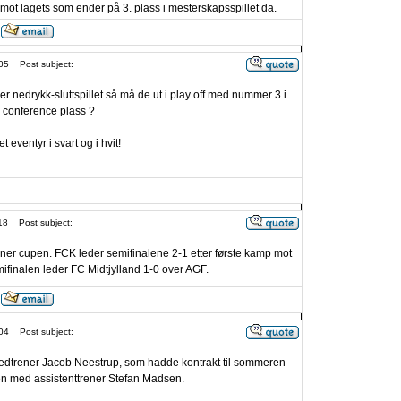
mot lagets som ender på 3. plass i mesterskapsspillet da.
05
Post subject:
 nedrykk-sluttspillet så må de ut i play off med nummer 3 i
en conference plass ?
t eventyr i svart og i hvit!
18
Post subject:
inner cupen. FCK leder semifinalene 2-1 etter første kamp mot
ifinalen leder FC Midtjylland 1-0 over AGF.
04
Post subject:
vedtrener Jacob Neestrup, som hadde kontrakt til sommeren
n med assistenttrener Stefan Madsen.