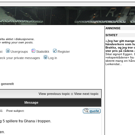
ANNONSE
SITATET
lta aktivt i diskusjonene.
«Jeg har gitt mange 
 writing your own posts.
håndverkere som ha
Brakka, og jeg tror d
stor pris på rådene.
st
Usergroups
Statistikk
Register
Sitat signert Eggen. 
«ekspertrådene» fra
check your private messages
Log in
skremt mang en håndv
Lerkendal...
 generelt
View previous topic
::
View next topic
Message
41
Post subject:
 5 spillere fra Ghana i troppen.
ken.