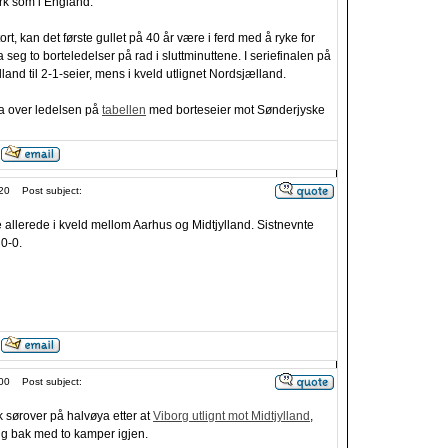
k som i England:
tort, kan det første gullet på 40 år være i ferd med å ryke for
ra seg to borteledelser på rad i sluttminuttene. I seriefinalen på
nd til 2-1-seier, mens i kveld utlignet Nordsjælland.
ta over ledelsen på
tabellen
med borteseier mot Sønderjyske
20
Post subject:
e allerede i kveld mellom Aarhus og Midtjylland. Sistnevnte
 0-0.
00
Post subject:
 sørover på halvøya etter at
Viborg utlignt mot Midtjylland
,
g bak med to kamper igjen.