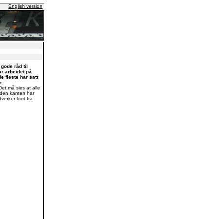
English version
gode råd til
r arbeidet på
e fleste har satt
»
Det må sies at alle
 den kanten har
erker bort fra