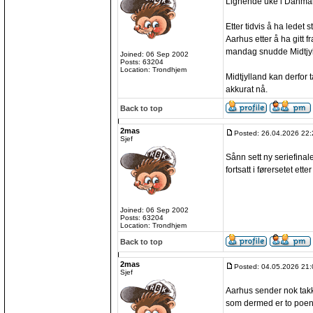
Lignende uke i Danmar
Etter tidvis å ha ledet s
Aarhus etter å ha gitt f
mandag snudde Midtjylla
Joined: 06 Sep 2002
Posts: 63204
Location: Trondhjem
Midtjylland kan derfor 
akkurat nå.
Back to top
2mas
Posted: 26.04.2026 22:
Sjef
Sånn sett ny seriefinal
fortsatt i førersetet etter
Joined: 06 Sep 2002
Posts: 63204
Location: Trondhjem
Back to top
2mas
Posted: 04.05.2026 21:
Sjef
Aarhus sender nok takk
som dermed er to poen