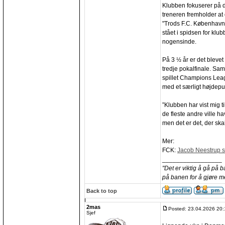
Klubben fokuserer på 
treneren fremholder at 
"Trods F.C. København
stået i spidsen for klu
nogensinde.
På 3 ½ år er det blevet 
tredje pokalfinale. Sa
spillet Champions Lea
med et særligt højdepu
”Klubben har vist mig 
de fleste andre ville ha
men det er det, der skal
Mer:
FCK:
Jacob Neestrup si
_________________
"Det er viktig å gå på 
på banen for å gjøre m
Back to top
2mas
Posted: 23.04.2026 20:
Sjef