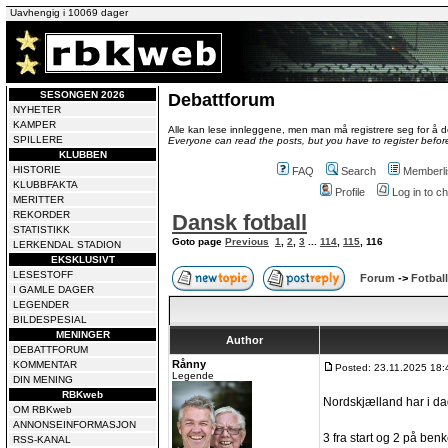
Uavhengig i 10069 dager
SESONGEN 2026
Debattforum
NYHETER
KAMPER
Alle kan lese innleggene, men man må registrere seg for å de
SPILLERE
Everyone can read the posts, but you have to register before
KLUBBEN
HISTORIE
FAQ
Search
Memberli
KLUBBFAKTA
Profile
Log in to 
MERITTER
REKORDER
Dansk fotball
STATISTIKK
Goto page
Previous
1
,
2
,
3
...
114
,
115
,
116
LERKENDAL STADION
EKSKLUSIVT
LESESTOFF
Forum
->
Fotball
I GAMLE DAGER
LEGENDER
BILDESPESIAL
MENINGER
Author
DEBATTFORUM
Rånny
KOMMENTAR
Posted: 23.11.2025 18:
Legende
DIN MENING
RBKweb
Nordskjælland har i dag
OM RBKweb
ANNONSEINFORMASJON
3 fra start og 2 på ben
RSS-KANAL