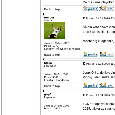
De må vinne playoffen 
Back to top
tombur
Posted: 01.03.2026 23:
Veteran
Så om københavn vinner
topp 6 sluttspillet for 
_________________
rosenborg e laget mitt, e
Joined: 09 Aug 2012
Posts: 1073
Location: På ryggen til hesten
Back to top
Kjello
Posted: 02.03.2026 11:
Forumsjef
Jepp. Gitt at de ikke v
Joined: 29 Oct 2006
Viborg. I den andre sem
Posts: 9348
Location: Trondheim
Back to top
gisp!
Posted: 29.03.2026 23:
Legende
FCK har opplyst at ho
Joined: 04 Sep 2008
2029, takker av samme
Posts: 10905