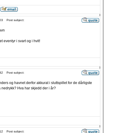
03
Post subject:
avn
t eventyr i svart og i hvit!
42
Post subject:
ers og havnet derfor akkurat i sluttspillet for de dårligste
 nedrykk? Hva har skjedd der i år?
12
Post subject: