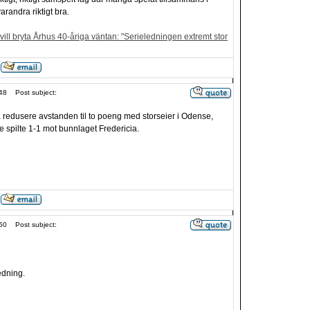
randra riktigt bra.
ill bryta Århus 40-åriga väntan: "Serieledningen extremt stor
48
Post subject:
å redusere avstanden til to poeng med storseier i Odense,
 spilte 1-1 mot bunnlaget Fredericia.
50
Post subject:
edning.