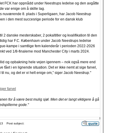
det FCK har oppnådd under Neestrups ledelse og den avgåtte
de var enige om å skille lag.
s nuværende 8. plads i Superligaen, har Jacob Neestrup
bben i den mest succesrige periode for en dansk klub
til 2 danske mesterskaber, 2 pokaltitler og kvalifikation til den
mtidig har F.C. København under Jacob Neestrups ledelse
gue-kampe i samtlige fem kalenderår i perioden 2022-2026
nkt ved 1/8-finalerne mod Manchester City i marts 2024.
tillid og opbakning hele vejen igennem – nok også mere end
ve fået i en lignende situation. Det er ikke nemt at sige farvel,
 til nu, og det er vi helt enige om,” siger Jacob Neestrup."
ger farvel
banen for å være best mulig sjøl. Men det er langt viktigere å gå
edspillerne gode."
13
Post subject: