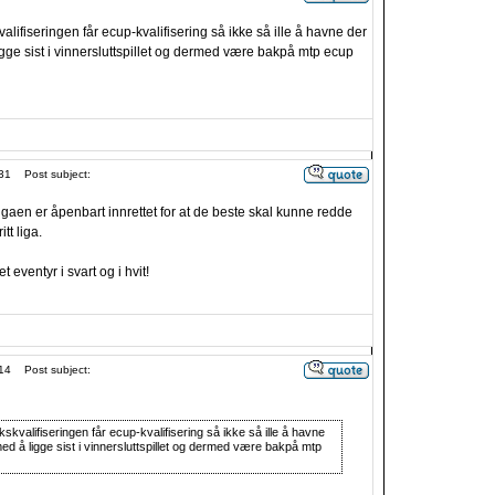
lifiseringen får ecup-kvalifisering så ikke så ille å havne der
ge sist i vinnersluttspillet og dermed være bakpå mtp ecup
31
Post subject:
aen er åpenbart innrettet for at de beste skal kunne redde
itt liga.
t eventyr i svart og i hvit!
14
Post subject:
kvalifiseringen får ecup-kvalifisering så ikke så ille å havne
d å ligge sist i vinnersluttspillet og dermed være bakpå mtp