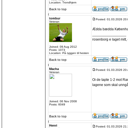
Location: Trondhjem
Back to top
tombur
Posted: 01.03.2026 20:
Veteran
Ædda bædda Københ
_________________
rosenborg e laget mitt, e
Joined: 09 Aug 2012
Posts: 1073
Location: På ryggen til hesten
Back to top
Macha
Posted: 01.03.2026 20:
Veteran
Oi de tapte 1-2 mot Rand
lagene som skal unngå
Joined: 06 Nov 2008
Posts: 6049
Back to top
Henri
Posted: 01.03.2026 21: