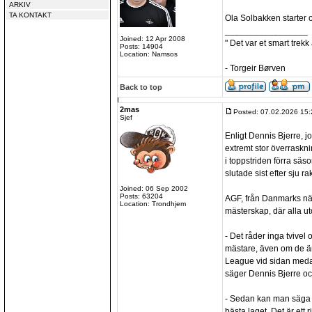
ARKIV
TA KONTAKT
Ola Solbakken starter 
_________________
Joined: 12 Apr 2008
" Det var et smart trekk
Posts: 14904
Location: Namsos
- Torgeir Børven
Back to top
2mas
Posted: 07.02.2026 15:
Sjef
Enligt Dennis Bjerre, jo
extremt stor överraskni
i toppstriden förra sä
slutade sist efter sju ra
Joined: 06 Sep 2002
Posts: 63204
AGF, från Danmarks näs
Location: Trondhjem
mästerskap, där alla u
- Det råder inga tvivel o
mästare, även om de ä
League vid sidan meda
säger Dennis Bjerre och
- Sedan kan man säga a
bästa laget. Det är ett 