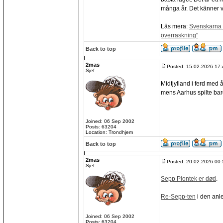
många år. Det känner va
Läs mera:
Svenskarna v
överraskning"
Back to top
2mas
Posted: 15.02.2026 17:
Sjef
Midtjylland i ferd med 
mens Aarhus spilte bare
Joined: 06 Sep 2002
Posts: 63204
Location: Trondhjem
Back to top
2mas
Posted: 20.02.2026 00:
Sjef
Sepp Piontek er død
.
Re-Sepp-ten
i den anl
Joined: 06 Sep 2002
Posts: 63204