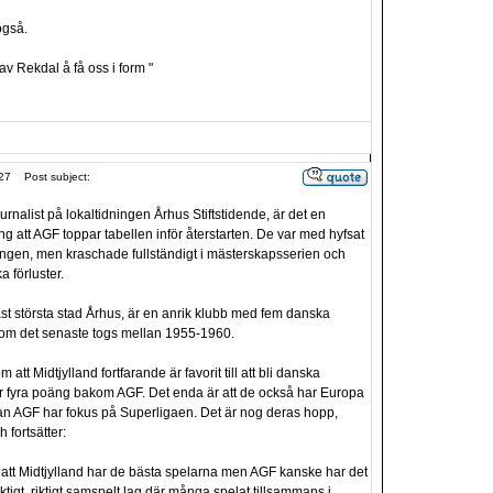
også.
 av Rekdal å få oss i form "
27
Post subject:
urnalist på lokaltidningen Århus Stiftstidende, är det en
ng att AGF toppar tabellen inför återstarten. De var med hyfsat
songen, men kraschade fullständigt i mästerskapsserien och
ka förluster.
t största stad Århus, är en anrik klubb med fem danska
tom det senaste togs mellan 1955-1960.
m att Midtjylland fortfarande är favorit till att bli danska
r fyra poäng bakom AGF. Det enda är att de också har Europa
n AGF har fokus på Superligaen. Det är nog deras hopp,
 fortsätter:
tt Midtjylland har de bästa spelarna men AGF kanske har det
riktigt, riktigt samspelt lag där många spelat tillsammans i