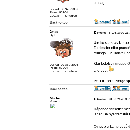
tirsdag.
Joined: 06 Sep 2002
Posts: 63204
Location: Trondhjem
Back to top
2mas
Posted: 27.03.2026 21:
Sjef
Utrolig sterkt av Norge 
få minutter etter paus
stillinga 1-2. Bakke ube
Klar ledelse i
gruppe G
Joined: 06 Sep 2002
Posts: 63204
allerede.
Location: Trondhjem
PS! Litt rart at Norge 
Back to top
Macha
Posted: 28.03.2026 08:
Veteran
Håper de fortsetter me
laget. De nye fremstår ta
Og ja, bra kamp også 