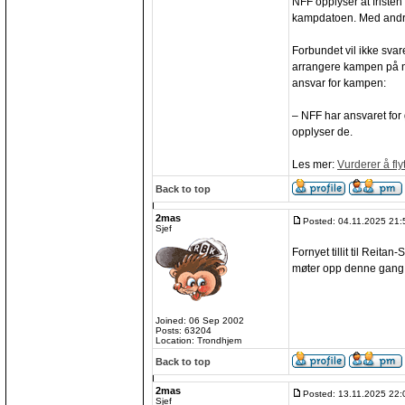
NFF opplyser at fristen
kampdatoen. Med andre
Forbundet vil ikke sva
arrangere kampen på no
ansvar for kampen:
– NFF har ansvaret fo
opplyser de.
Les mer:
Vurderer å fly
Back to top
2mas
Posted: 04.11.2025 21:
Sjef
Fornyet tillit til Reitan
møter opp denne gang
Joined: 06 Sep 2002
Posts: 63204
Location: Trondhjem
Back to top
2mas
Posted: 13.11.2025 22:
Sjef