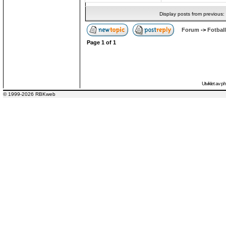
Display posts from previous:
Forum
->
Fotball
Page
1
of
1
Utviklet av
p
© 1999-2026 RBKweb