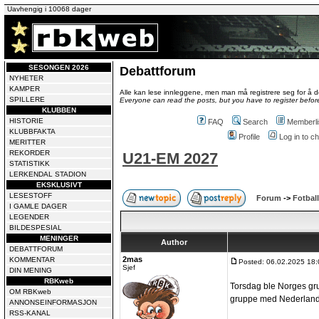
Uavhengig i 10068 dager
SESONGEN 2026
Debattforum
NYHETER
KAMPER
Alle kan lese innleggene, men man må registrere seg for å de
SPILLERE
Everyone can read the posts, but you have to register before
KLUBBEN
HISTORIE
FAQ
Search
Memberli
KLUBBFAKTA
Profile
Log in to 
MERITTER
REKORDER
U21-EM 2027
STATISTIKK
LERKENDAL STADION
EKSKLUSIVT
LESESTOFF
Forum
->
Fotball
I GAMLE DAGER
LEGENDER
BILDESPESIAL
MENINGER
Author
DEBATTFORUM
2mas
KOMMENTAR
Posted: 06.02.2025 18:
Sjef
DIN MENING
RBKweb
Torsdag ble Norges grup
OM RBKweb
gruppe med Nederland,
ANNONSEINFORMASJON
RSS-KANAL