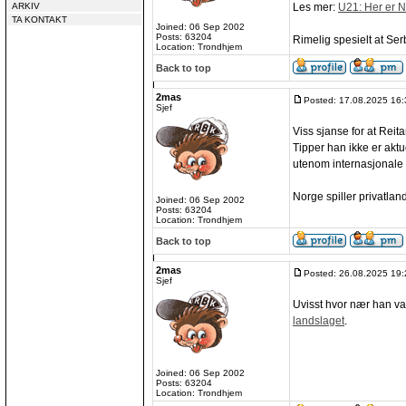
ARKIV
Les mer:
U21: Her er N
TA KONTAKT
Joined: 06 Sep 2002
Posts: 63204
Rimelig spesielt at Se
Location: Trondhjem
Back to top
2mas
Posted: 17.08.2025 16:
Sjef
Viss sjanse for at Rei
Tipper han ikke er aktu
utenom internasjonale d
Norge spiller privatla
Joined: 06 Sep 2002
Posts: 63204
Location: Trondhjem
Back to top
2mas
Posted: 26.08.2025 19:
Sjef
Uvisst hvor nær han va
landslaget
.
Joined: 06 Sep 2002
Posts: 63204
Location: Trondhjem