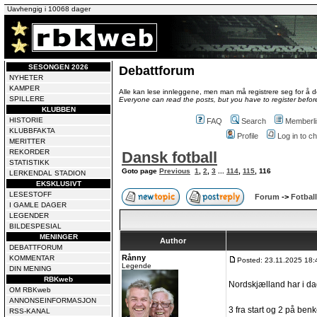
Uavhengig i 10068 dager
SESONGEN 2026
Debattforum
NYHETER
KAMPER
Alle kan lese innleggene, men man må registrere seg for å de
SPILLERE
Everyone can read the posts, but you have to register before
KLUBBEN
HISTORIE
FAQ
Search
Memberli
KLUBBFAKTA
Profile
Log in to 
MERITTER
REKORDER
Dansk fotball
STATISTIKK
Goto page
Previous
1
,
2
,
3
...
114
,
115
,
116
LERKENDAL STADION
EKSKLUSIVT
LESESTOFF
Forum
->
Fotball
I GAMLE DAGER
LEGENDER
BILDESPESIAL
MENINGER
Author
DEBATTFORUM
Rånny
KOMMENTAR
Posted: 23.11.2025 18:
Legende
DIN MENING
RBKweb
Nordskjælland har i dag
OM RBKweb
ANNONSEINFORMASJON
3 fra start og 2 på ben
RSS-KANAL