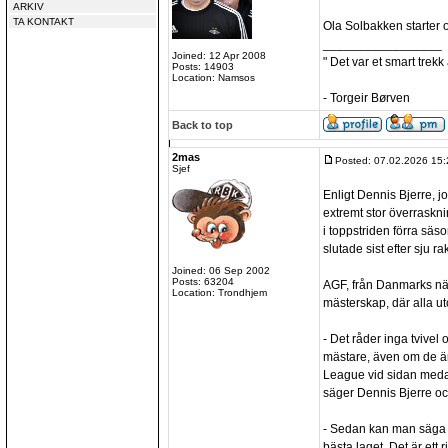
ARKIV
TA KONTAKT
Ola Solbakken starter 
_________________
Joined: 12 Apr 2008
" Det var et smart trekk
Posts: 14903
Location: Namsos
- Torgeir Børven
Back to top
2mas
Posted: 07.02.2026 15:
Sjef
Enligt Dennis Bjerre, jo
extremt stor överraskni
i toppstriden förra sä
slutade sist efter sju ra
Joined: 06 Sep 2002
Posts: 63204
AGF, från Danmarks näs
Location: Trondhjem
mästerskap, där alla u
- Det råder inga tvivel o
mästare, även om de ä
League vid sidan meda
säger Dennis Bjerre och
- Sedan kan man säga a
bästa laget. Det är ett 