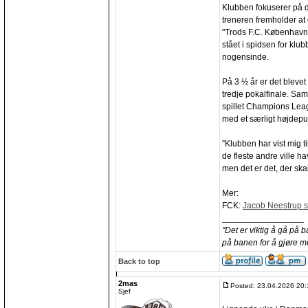
Klubben fokuserer på 
treneren fremholder at 
"Trods F.C. København
stået i spidsen for klu
nogensinde.
På 3 ½ år er det blevet 
tredje pokalfinale. Sa
spillet Champions Lea
med et særligt højdepu
”Klubben har vist mig 
de fleste andre ville ha
men det er det, der skal
Mer:
FCK:
Jacob Neestrup si
_________________
"Det er viktig å gå på 
på banen for å gjøre m
Back to top
2mas
Posted: 23.04.2026 20:
Sjef