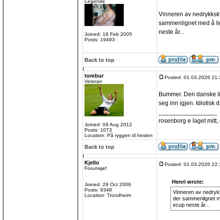
Legende
Vinneren av nedrykkskva
sammenlignet med å lig
neste år...
Joined: 18 Feb 2005
Posts: 19493
Back to top
tombur
Posted: 01.03.2026 21:
Veteran
Bummer. Den danske lig
seg inn igjen. Idiotisk dr
_________________
rosenborg e laget mitt, e
Joined: 09 Aug 2012
Posts: 1073
Location: På ryggen til hesten
Back to top
Kjello
Posted: 01.03.2026 22:
Forumsjef
Henri wrote:
Joined: 29 Oct 2006
Posts: 9348
Vinneren av nedrykks
Location: Trondheim
der sammenlignet me
ecup neste år...