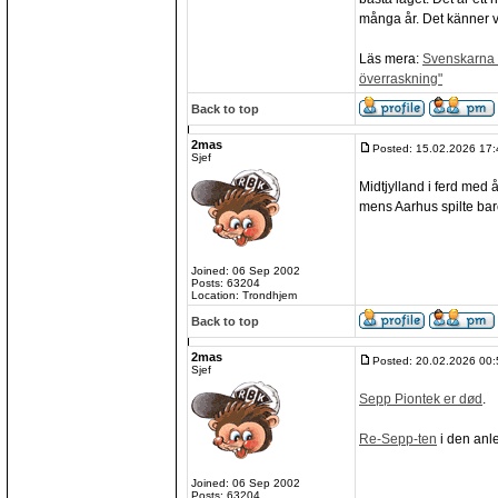
många år. Det känner va
Läs mera:
Svenskarna v
överraskning"
Back to top
2mas
Posted: 15.02.2026 17:
Sjef
Midtjylland i ferd med 
mens Aarhus spilte bare
Joined: 06 Sep 2002
Posts: 63204
Location: Trondhjem
Back to top
2mas
Posted: 20.02.2026 00:
Sjef
Sepp Piontek er død
.
Re-Sepp-ten
i den anl
Joined: 06 Sep 2002
Posts: 63204