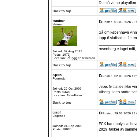
De må vinne playoffen 
Back to top
tombur
Posted: 01.03.2026 23:
Veteran
Så om københavn vinner
topp 6 sluttspillet for 
_________________
rosenborg e laget mitt, e
Joined: 09 Aug 2012
Posts: 1073
Location: På ryggen til hesten
Back to top
Kjello
Posted: 02.03.2026 11:
Forumsjef
Jepp. Gitt at de ikke v
Joined: 29 Oct 2006
Viborg. I den andre sem
Posts: 9348
Location: Trondheim
Back to top
gisp!
Posted: 29.03.2026 23:
Legende
FCK har opplyst at ho
Joined: 04 Sep 2008
2029, takker av samme
Posts: 10905