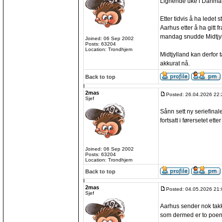
Lignende uke i Danmar
Etter tidvis å ha ledet s
Aarhus etter å ha gitt f
mandag snudde Midtjylla
Joined: 06 Sep 2002
Posts: 63204
Location: Trondhjem
Midtjylland kan derfor 
akkurat nå.
Back to top
2mas
Posted: 26.04.2026 22:
Sjef
Sånn sett ny seriefinal
fortsatt i førersetet etter
Joined: 06 Sep 2002
Posts: 63204
Location: Trondhjem
Back to top
2mas
Posted: 04.05.2026 21:
Sjef
Aarhus sender nok takk
som dermed er to poen