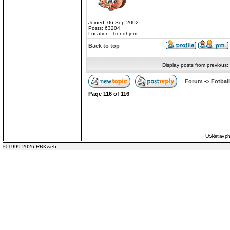
Joined: 06 Sep 2002
Posts: 63204
Location: Trondhjem
Back to top
Display posts from previous:
Forum
->
Fotball
Page
116
of
116
Utviklet av
p
© 1999-2026 RBKweb