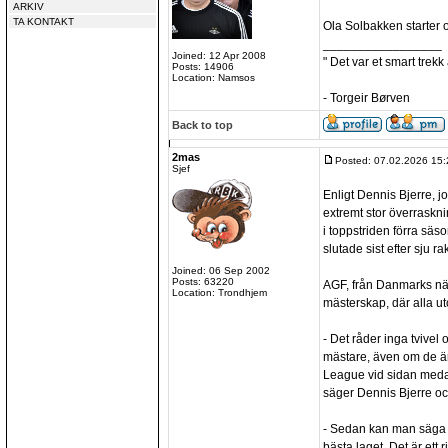
ARKIV
TA KONTAKT
Ola Solbakken starter 
_________________
Joined: 12 Apr 2008
" Det var et smart trekk
Posts: 14906
Location: Namsos
- Torgeir Børven
Back to top
2mas
Posted: 07.02.2026 15:
Sjef
Enligt Dennis Bjerre, jo
extremt stor överraskni
i toppstriden förra sä
slutade sist efter sju ra
Joined: 06 Sep 2002
Posts: 63220
AGF, från Danmarks näs
Location: Trondhjem
mästerskap, där alla u
- Det råder inga tvivel o
mästare, även om de ä
League vid sidan meda
säger Dennis Bjerre och
- Sedan kan man säga a
bästa laget. Det är ett 