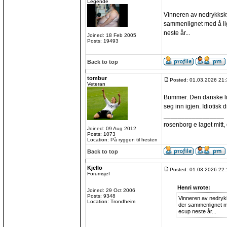
Legende
Vinneren av nedrykkskva
sammenlignet med å lig
neste år...
Joined: 18 Feb 2005
Posts: 19493
Back to top
tombur
Posted: 01.03.2026 21:
Veteran
Bummer. Den danske lig
seg inn igjen. Idiotisk dr
_________________
rosenborg e laget mitt, e
Joined: 09 Aug 2012
Posts: 1073
Location: På ryggen til hesten
Back to top
Kjello
Posted: 01.03.2026 22:
Forumsjef
Henri wrote:
Joined: 29 Oct 2006
Posts: 9348
Vinneren av nedrykks
Location: Trondheim
der sammenlignet me
ecup neste år...