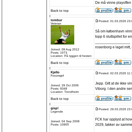
De må vinne playoffen 
Back to top
tombur
Posted: 01.03.2026 23:
Veteran
Så om københavn vinner
topp 6 sluttspillet for 
_________________
rosenborg e laget mitt, e
Joined: 09 Aug 2012
Posts: 1073
Location: På ryggen til hesten
Back to top
Kjello
Posted: 02.03.2026 11:
Forumsjef
Jepp. Gitt at de ikke v
Joined: 29 Oct 2006
Viborg. I den andre sem
Posts: 9348
Location: Trondheim
Back to top
gisp!
Posted: 29.03.2026 23:
Legende
FCK har opplyst at ho
Joined: 04 Sep 2008
2029, takker av samme
Posts: 10905