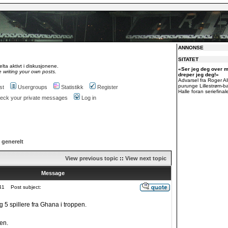
ANNONSE
SITATET
lta aktivt i diskusjonene.
«Ser jeg deg over m
 writing your own posts.
dreper jeg deg!»
Advarsel fra Roger Al
purunge Lillestrøm-
st
Usergroups
Statistikk
Register
Halle foran seriefinal
check your private messages
Log in
 generelt
View previous topic
::
View next topic
Message
41
Post subject:
 5 spillere fra Ghana i troppen.
ken.