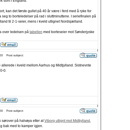
k som i England:
tort, kan det første gullet på 40 år være i ferd med å ryke for
ra seg to borteledelser på rad i sluttminuttene. I seriefinalen på
nd til 2-1-seier, mens i kveld utlignet Nordsjælland.
ta over ledelsen på
tabellen
med borteseier mot Sønderjyske
20
Post subject:
e allerede i kveld mellom Aarhus og Midtjylland. Sistnevnte
 0-0.
00
Post subject:
 sørover på halvøya etter at
Viborg utlignt mot Midtjylland
,
g bak med to kamper igjen.