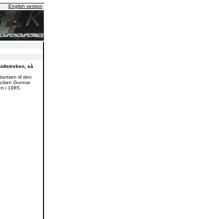
English version
idtstreken, så
bertsen til den
backen Gunnar
en i 1985.