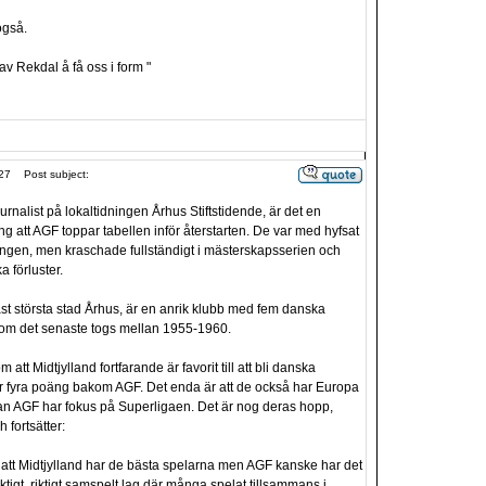
også.
 av Rekdal å få oss i form "
27
Post subject:
urnalist på lokaltidningen Århus Stiftstidende, är det en
ng att AGF toppar tabellen inför återstarten. De var med hyfsat
songen, men kraschade fullständigt i mästerskapsserien och
ka förluster.
t största stad Århus, är en anrik klubb med fem danska
tom det senaste togs mellan 1955-1960.
m att Midtjylland fortfarande är favorit till att bli danska
r fyra poäng bakom AGF. Det enda är att de också har Europa
n AGF har fokus på Superligaen. Det är nog deras hopp,
 fortsätter:
tt Midtjylland har de bästa spelarna men AGF kanske har det
riktigt, riktigt samspelt lag där många spelat tillsammans i