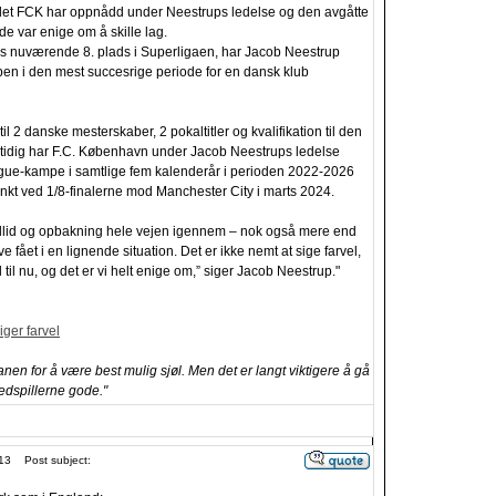
det FCK har oppnådd under Neestrups ledelse og den avgåtte
de var enige om å skille lag.
s nuværende 8. plads i Superligaen, har Jacob Neestrup
bben i den mest succesrige periode for en dansk klub
til 2 danske mesterskaber, 2 pokaltitler og kvalifikation til den
mtidig har F.C. København under Jacob Neestrups ledelse
gue-kampe i samtlige fem kalenderår i perioden 2022-2026
nkt ved 1/8-finalerne mod Manchester City i marts 2024.
tillid og opbakning hele vejen igennem – nok også mere end
ve fået i en lignende situation. Det er ikke nemt at sige farvel,
 til nu, og det er vi helt enige om,” siger Jacob Neestrup."
ger farvel
banen for å være best mulig sjøl. Men det er langt viktigere å gå
edspillerne gode."
13
Post subject: