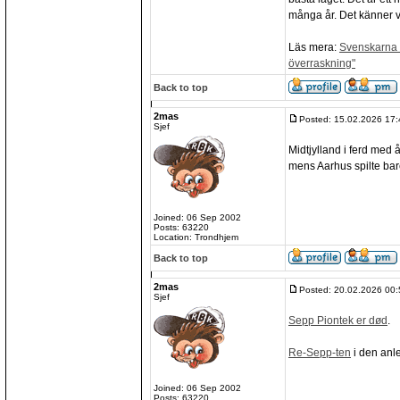
många år. Det känner va
Läs mera:
Svenskarna v
överraskning"
Back to top
2mas
Posted: 15.02.2026 17:
Sjef
Midtjylland i ferd med 
mens Aarhus spilte bare
Joined: 06 Sep 2002
Posts: 63220
Location: Trondhjem
Back to top
2mas
Posted: 20.02.2026 00:
Sjef
Sepp Piontek er død
.
Re-Sepp-ten
i den anl
Joined: 06 Sep 2002
Posts: 63220