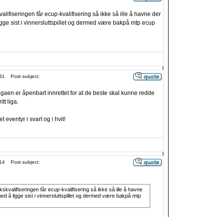
lifiseringen får ecup-kvalifisering så ikke så ille å havne der
ge sist i vinnersluttspillet og dermed være bakpå mtp ecup
31
Post subject:
aen er åpenbart innrettet for at de beste skal kunne redde
itt liga.
t eventyr i svart og i hvit!
14
Post subject:
kvalifiseringen får ecup-kvalifisering så ikke så ille å havne
d å ligge sist i vinnersluttspillet og dermed være bakpå mtp