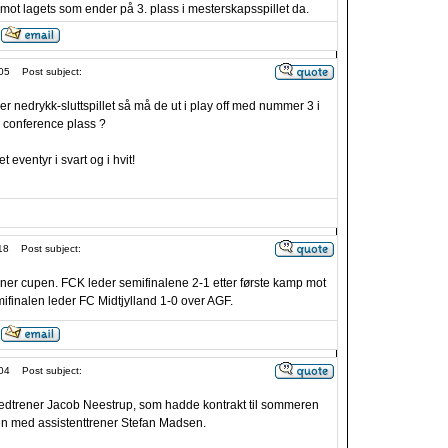
mot lagets som ender på 3. plass i mesterskapsspillet da.
05
Post subject:
 nedrykk-sluttspillet så må de ut i play off med nummer 3 i
en conference plass ?
t eventyr i svart og i hvit!
18
Post subject:
inner cupen. FCK leder semifinalene 2-1 etter første kamp mot
ifinalen leder FC Midtjylland 1-0 over AGF.
04
Post subject:
vedtrener Jacob Neestrup, som hadde kontrakt til sommeren
n med assistenttrener Stefan Madsen.