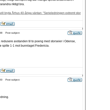
randra riktigt bra.
ill bryta Århus 40-åriga väntan: "Serieledningen extremt stor
48
Post subject:
å redusere avstanden til to poeng med storseier i Odense,
 spilte 1-1 mot bunnlaget Fredericia.
50
Post subject:
edning.