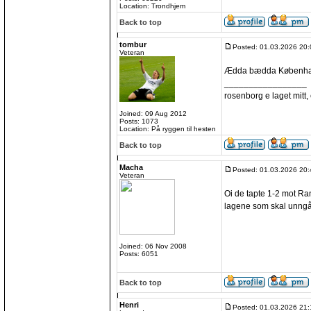
Location: Trondhjem
Back to top
tombur
Posted: 01.03.2026 20:
Veteran
Ædda bædda Københ
_________________
rosenborg e laget mitt, e
Joined: 09 Aug 2012
Posts: 1073
Location: På ryggen til hesten
Back to top
Macha
Posted: 01.03.2026 20:
Veteran
Oi de tapte 1-2 mot Rand
lagene som skal unngå
Joined: 06 Nov 2008
Posts: 6051
Back to top
Henri
Posted: 01.03.2026 21: