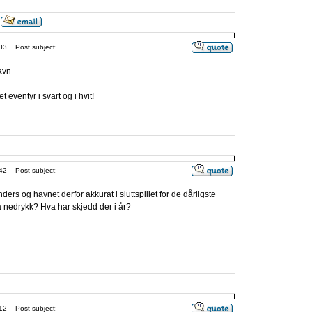
03
Post subject:
avn
t eventyr i svart og i hvit!
42
Post subject:
ers og havnet derfor akkurat i sluttspillet for de dårligste
 nedrykk? Hva har skjedd der i år?
12
Post subject: