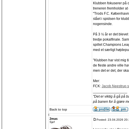
Klubben fokuserer på 
treneren fremholder at 
"Trods F.C. København
stået i spidsen for klu
nogensinde.
På 3 ½ år er det blevet 
tredje pokalfinale. Sa
spillet Champions Lea
med et særligt højdepu
”Klubben har vist mig 
de fleste andre ville ha
men det er det, der skal
Mer:
FCK:
Jacob Neestrup si
_________________
"Det er viktig å gå på 
på banen for å gjøre m
Back to top
2mas
Posted: 23.04.2026 20:
Sjef