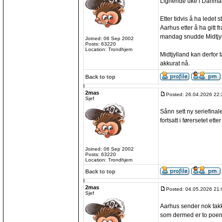
Lignende uke i Danmar
Etter tidvis å ha ledet s
Aarhus etter å ha gitt f
mandag snudde Midtjylla
Joined: 06 Sep 2002
Posts: 63220
Location: Trondhjem
Midtjylland kan derfor 
akkurat nå.
Back to top
2mas
Posted: 26.04.2026 22:
Sjef
Sånn sett ny seriefinal
fortsatt i førersetet etter
Joined: 06 Sep 2002
Posts: 63220
Location: Trondhjem
Back to top
2mas
Posted: 04.05.2026 21:
Sjef
Aarhus sender nok takk
som dermed er to poen