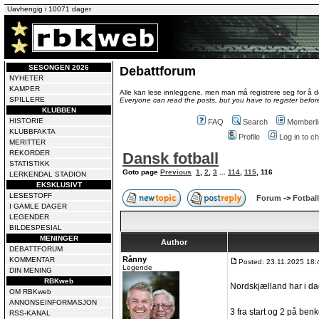
Uavhengig i 10071 dager
SESONGEN 2026
Debattforum
NYHETER
KAMPER
Alle kan lese innleggene, men man må registrere seg for å de
SPILLERE
Everyone can read the posts, but you have to register before
KLUBBEN
HISTORIE
FAQ
Search
Memberli
KLUBBFAKTA
Profile
Log in to 
MERITTER
REKORDER
Dansk fotball
STATISTIKK
Goto page
Previous
1
,
2
,
3
...
114
,
115
,
116
LERKENDAL STADION
EKSKLUSIVT
LESESTOFF
Forum
->
Fotball
I GAMLE DAGER
LEGENDER
BILDESPESIAL
MENINGER
Author
DEBATTFORUM
Rånny
KOMMENTAR
Posted: 23.11.2025 18:
Legende
DIN MENING
RBKweb
Nordskjælland har i dag
OM RBKweb
ANNONSEINFORMASJON
3 fra start og 2 på ben
RSS-KANAL