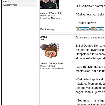
ARKIV
TA KONTAKT
Ola Solbakken starter 
_________________
Joined: 12 Apr 2008
" Det var et smart trekk
Posts: 14904
Location: Namsos
- Torgeir Børven
Back to top
2mas
Posted: 07.02.2026 15:
Sjef
Enligt Dennis Bjerre, jo
extremt stor överraskni
i toppstriden förra sä
slutade sist efter sju ra
Joined: 06 Sep 2002
Posts: 63204
AGF, från Danmarks näs
Location: Trondhjem
mästerskap, där alla u
- Det råder inga tvivel o
mästare, även om de ä
League vid sidan meda
säger Dennis Bjerre och
- Sedan kan man säga a
bästa laget. Det är ett 