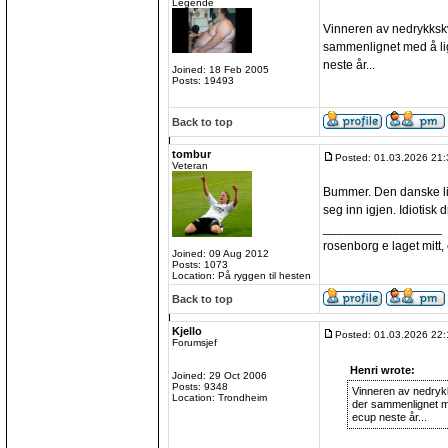
Legende
Vinneren av nedrykkskva
sammenlignet med å lig
neste år...
Joined: 18 Feb 2005
Posts: 19493
Back to top
tombur
Posted: 01.03.2026 21:
Veteran
Bummer. Den danske lig
seg inn igjen. Idiotisk dr
_________________
rosenborg e laget mitt, e
Joined: 09 Aug 2012
Posts: 1073
Location: På ryggen til hesten
Back to top
Kjello
Posted: 01.03.2026 22:
Forumsjef
Henri wrote:
Joined: 29 Oct 2006
Posts: 9348
Vinneren av nedrykks
Location: Trondheim
der sammenlignet me
ecup neste år...