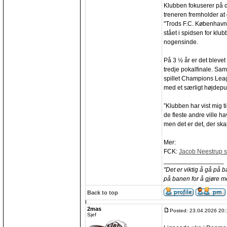
Klubben fokuserer på 
treneren fremholder at 
"Trods F.C. København
stået i spidsen for klu
nogensinde.
På 3 ½ år er det blevet 
tredje pokalfinale. Sa
spillet Champions Lea
med et særligt højdepu
”Klubben har vist mig 
de fleste andre ville ha
men det er det, der skal
Mer:
FCK:
Jacob Neestrup si
_________________
"Det er viktig å gå på 
på banen for å gjøre m
Back to top
2mas
Posted: 23.04.2026 20:
Sjef