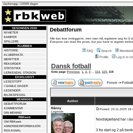
Uavhengig i 10069 dager
SESONGEN 2026
Debattforum
NYHETER
KAMPER
Alle kan lese innleggene, men man må registrere seg for å de
SPILLERE
Everyone can read the posts, but you have to register before
KLUBBEN
HISTORIE
FAQ
Search
Memberli
KLUBBFAKTA
Profile
Log in to 
MERITTER
REKORDER
Dansk fotball
STATISTIKK
Goto page
Previous
1
,
2
,
3
...
114
,
115
,
116
LERKENDAL STADION
EKSKLUSIVT
LESESTOFF
Forum
->
Fotball
I GAMLE DAGER
LEGENDER
BILDESPESIAL
MENINGER
Author
DEBATTFORUM
Rånny
KOMMENTAR
Posted: 23.11.2025 18:
Legende
DIN MENING
RBKweb
Nordskjælland har i dag
OM RBKweb
ANNONSEINFORMASJON
3 fra start og 2 på ben
RSS-KANAL