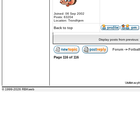
Joined: 06 Sep 2002
Posts: 63204
Location: Trondhjem
Back to top
Display posts from previous:
Forum
->
Fotball
Page
116
of
116
Utviklet av
p
© 1999-2026 RBKweb