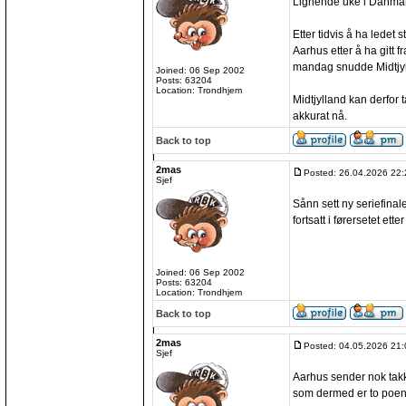
Lignende uke i Danmar
Etter tidvis å ha ledet s
Aarhus etter å ha gitt f
mandag snudde Midtjylla
Joined: 06 Sep 2002
Posts: 63204
Location: Trondhjem
Midtjylland kan derfor 
akkurat nå.
Back to top
2mas
Posted: 26.04.2026 22:
Sjef
Sånn sett ny seriefinal
fortsatt i førersetet etter
Joined: 06 Sep 2002
Posts: 63204
Location: Trondhjem
Back to top
2mas
Posted: 04.05.2026 21:
Sjef
Aarhus sender nok takk
som dermed er to poen