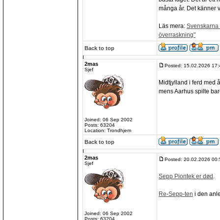
många år. Det känner va
Läs mera:
Svenskarna v
överraskning"
Back to top
2mas
Posted: 15.02.2026 17:
Sjef
Midtjylland i ferd med 
mens Aarhus spilte bare
Joined: 06 Sep 2002
Posts: 63204
Location: Trondhjem
Back to top
2mas
Posted: 20.02.2026 00:
Sjef
Sepp Piontek er død
.
Re-Sepp-ten
i den anl
Joined: 06 Sep 2002
Posts: 63204