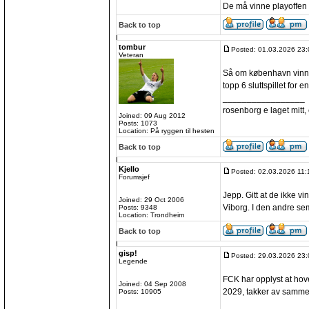
De må vinne playoffen 
Back to top
tombur
Posted: 01.03.2026 23:
Veteran
Så om københavn vinner
topp 6 sluttspillet for 
_________________
rosenborg e laget mitt, e
Joined: 09 Aug 2012
Posts: 1073
Location: På ryggen til hesten
Back to top
Kjello
Posted: 02.03.2026 11:
Forumsjef
Jepp. Gitt at de ikke v
Joined: 29 Oct 2006
Viborg. I den andre sem
Posts: 9348
Location: Trondheim
Back to top
gisp!
Posted: 29.03.2026 23:
Legende
FCK har opplyst at ho
Joined: 04 Sep 2008
2029, takker av samme
Posts: 10905