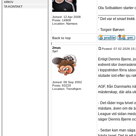
ARKIV
TA KONTAKT
Ola Solbakken starter 
_________________
Joined: 12 Apr 2008
" Det var et smart trekk
Posts: 14906
Location: Namsos
- Torgeir Børven
Back to top
2mas
Posted: 07.02.2026 15:
Sjef
Enligt Dennis Bjerre, jo
extremt stor överraskni
i toppstriden förra sä
slutade sist efter sju ra
Joined: 06 Sep 2002
Posts: 63220
AGF, från Danmarks näs
Location: Trondhjem
mästerskap, där alla u
- Det råder inga tvivel o
mästare, även om de ä
League vid sidan meda
säger Dennis Bjerre och
- Sedan kan man säga a
bästa laget. Det är ett 