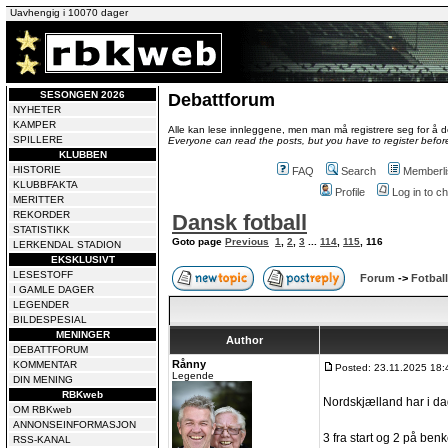
Uavhengig i 10070 dager
SESONGEN 2026
Debattforum
NYHETER
KAMPER
Alle kan lese innleggene, men man må registrere seg for å de
SPILLERE
Everyone can read the posts, but you have to register before
KLUBBEN
HISTORIE
FAQ
Search
Memberli
KLUBBFAKTA
Profile
Log in to 
MERITTER
REKORDER
Dansk fotball
STATISTIKK
Goto page
Previous
1
,
2
,
3
...
114
,
115
,
116
LERKENDAL STADION
EKSKLUSIVT
LESESTOFF
Forum
->
Fotball
I GAMLE DAGER
LEGENDER
BILDESPESIAL
MENINGER
Author
DEBATTFORUM
Rånny
KOMMENTAR
Posted: 23.11.2025 18:
Legende
DIN MENING
RBKweb
Nordskjælland har i dag
OM RBKweb
ANNONSEINFORMASJON
3 fra start og 2 på ben
RSS-KANAL