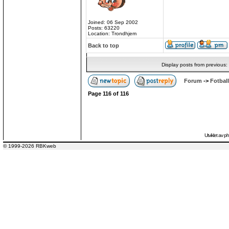
Joined: 06 Sep 2002
Posts: 63220
Location: Trondhjem
Back to top
Display posts from previous:
Forum
->
Fotball
Page
116
of
116
Utviklet av
p
© 1999-2026 RBKweb