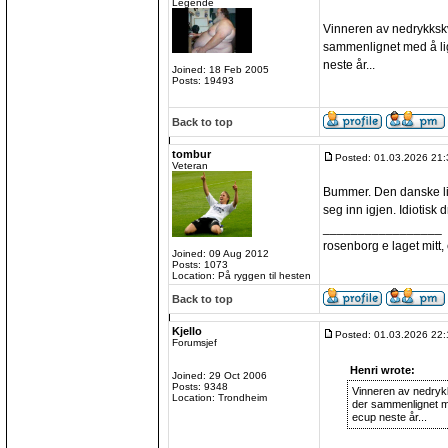
Legende
Vinneren av nedrykkskva
sammenlignet med å lig
neste år...
Joined: 18 Feb 2005
Posts: 19493
Back to top
tombur
Posted: 01.03.2026 21:
Veteran
Bummer. Den danske lig
seg inn igjen. Idiotisk dr
_________________
rosenborg e laget mitt, e
Joined: 09 Aug 2012
Posts: 1073
Location: På ryggen til hesten
Back to top
Kjello
Posted: 01.03.2026 22:
Forumsjef
Henri wrote:
Joined: 29 Oct 2006
Posts: 9348
Vinneren av nedrykks
Location: Trondheim
der sammenlignet me
ecup neste år...