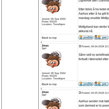
Lignende uke i Danmar
Etter tidvis å ha ledet s
Aarhus etter å ha gitt f
mandag snudde Midtjylla
Joined: 06 Sep 2002
Posts: 63220
Location: Trondhjem
Midtjylland kan derfor 
akkurat nå.
Back to top
2mas
Posted: 26.04.2026 22:
Sjef
Sånn sett ny seriefinal
fortsatt i førersetet etter
Joined: 06 Sep 2002
Posts: 63220
Location: Trondhjem
Back to top
2mas
Posted: 04.05.2026 21:
Sjef
Aarhus sender nok takk
som dermed er to poen