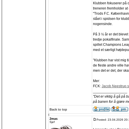
Klubben fokuserer på 
treneren fremholder at 
"Trods F.C. København
stået i spidsen for klu
nogensinde.
På 3 ½ år er det blevet 
tredje pokalfinale. Sa
spillet Champions Lea
med et særligt højdepu
”Klubben har vist mig 
de fleste andre ville ha
men det er det, der skal
Mer:
FCK:
Jacob Neestrup si
_________________
"Det er viktig å gå på 
på banen for å gjøre m
Back to top
2mas
Posted: 23.04.2026 20:
Sjef