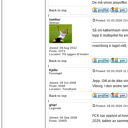
De må vinne playoffen 
Back to top
tombur
Posted: 01.03.2026 23:
Veteran
Så om københavn vinner
topp 6 sluttspillet for 
_________________
rosenborg e laget mitt, e
Joined: 09 Aug 2012
Posts: 1073
Location: På ryggen til hesten
Back to top
Kjello
Posted: 02.03.2026 11:
Forumsjef
Jepp. Gitt at de ikke v
Joined: 29 Oct 2006
Viborg. I den andre sem
Posts: 9348
Location: Trondheim
Back to top
gisp!
Posted: 29.03.2026 23:
Legende
FCK har opplyst at ho
Joined: 04 Sep 2008
2029, takker av samme
Posts: 10905