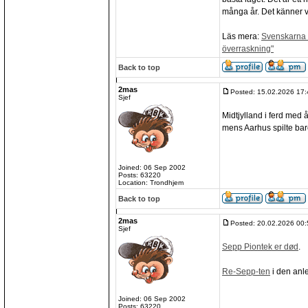
många år. Det känner va
Läs mera:
Svenskarna v
överraskning"
Back to top
2mas
Posted: 15.02.2026 17:
Sjef
Midtjylland i ferd med 
mens Aarhus spilte bare
Joined: 06 Sep 2002
Posts: 63220
Location: Trondhjem
Back to top
2mas
Posted: 20.02.2026 00:
Sjef
Sepp Piontek er død
.
Re-Sepp-ten
i den anl
Joined: 06 Sep 2002
Posts: 63220