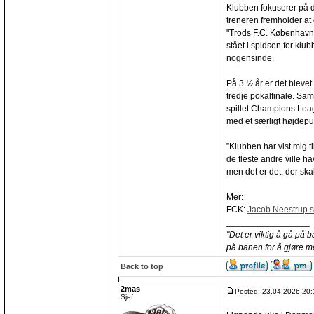
Klubben fokuserer på 
treneren fremholder at 
"Trods F.C. København
stået i spidsen for klu
nogensinde.
På 3 ½ år er det blevet 
tredje pokalfinale. Sa
spillet Champions Lea
med et særligt højdepu
”Klubben har vist mig 
de fleste andre ville ha
men det er det, der skal
Mer:
FCK:
Jacob Neestrup si
_________________
"Det er viktig å gå på 
på banen for å gjøre m
Back to top
2mas
Posted: 23.04.2026 20:
Sjef