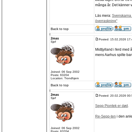
många år. Det känner va
Läs mera:
Svenskarna v
överraskning"
Back to top
2mas
Posted: 15.02.2026 17:
Sjef
Midtjylland i ferd med 
mens Aarhus spilte bare
Joined: 06 Sep 2002
Posts: 63204
Location: Trondhjem
Back to top
2mas
Posted: 20.02.2026 00:
Sjef
Sepp Piontek er død
.
Re-Sepp-ten
i den anl
Joined: 06 Sep 2002
Posts: 63204