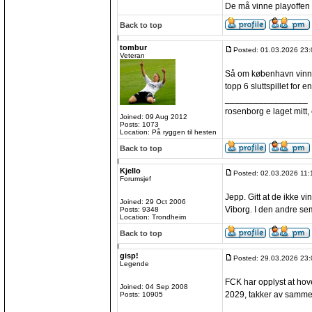
De må vinne playoffen 
Back to top
tombur
Posted: 01.03.2026 23:
Veteran
Så om københavn vinner
topp 6 sluttspillet for 
_________________
rosenborg e laget mitt, e
Joined: 09 Aug 2012
Posts: 1073
Location: På ryggen til hesten
Back to top
Kjello
Posted: 02.03.2026 11:
Forumsjef
Jepp. Gitt at de ikke v
Joined: 29 Oct 2006
Viborg. I den andre sem
Posts: 9348
Location: Trondheim
Back to top
gisp!
Posted: 29.03.2026 23:
Legende
FCK har opplyst at ho
Joined: 04 Sep 2008
2029, takker av samme
Posts: 10905