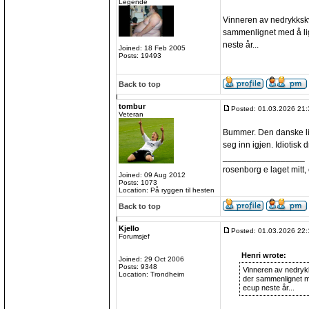
Legende
Vinneren av nedrykkskva
sammenlignet med å lig
neste år...
Joined: 18 Feb 2005
Posts: 19493
Back to top
tombur
Posted: 01.03.2026 21:
Veteran
Bummer. Den danske lig
seg inn igjen. Idiotisk dr
_________________
rosenborg e laget mitt, e
Joined: 09 Aug 2012
Posts: 1073
Location: På ryggen til hesten
Back to top
Kjello
Posted: 01.03.2026 22:
Forumsjef
Henri wrote:
Joined: 29 Oct 2006
Posts: 9348
Vinneren av nedrykks
Location: Trondheim
der sammenlignet me
ecup neste år...