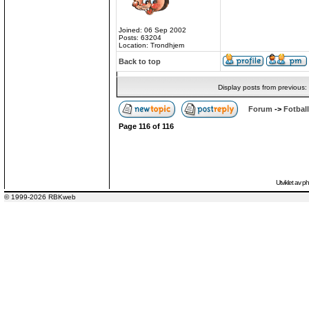
Joined: 06 Sep 2002
Posts: 63204
Location: Trondhjem
Back to top
Display posts from previous:
Forum
->
Fotball
Page
116
of
116
Utviklet av
p
© 1999-2026 RBKweb