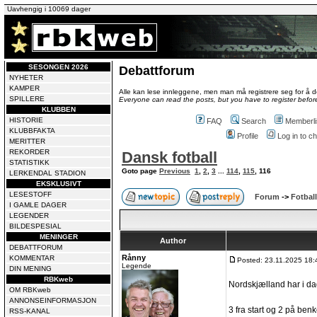
Uavhengig i 10069 dager
SESONGEN 2026
Debattforum
NYHETER
KAMPER
Alle kan lese innleggene, men man må registrere seg for å de
SPILLERE
Everyone can read the posts, but you have to register before
KLUBBEN
HISTORIE
FAQ
Search
Memberli
KLUBBFAKTA
Profile
Log in to 
MERITTER
REKORDER
Dansk fotball
STATISTIKK
Goto page
Previous
1
,
2
,
3
...
114
,
115
,
116
LERKENDAL STADION
EKSKLUSIVT
LESESTOFF
Forum
->
Fotball
I GAMLE DAGER
LEGENDER
BILDESPESIAL
MENINGER
Author
DEBATTFORUM
Rånny
KOMMENTAR
Posted: 23.11.2025 18:
Legende
DIN MENING
RBKweb
Nordskjælland har i dag
OM RBKweb
ANNONSEINFORMASJON
3 fra start og 2 på ben
RSS-KANAL