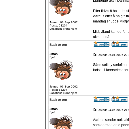
Lignende uke i Danmar
Etter tidvis å ha ledet s
Aarhus etter å ha gitt f
mandag snudde Midtjylla
Joined: 06 Sep 2002
Posts: 63204
Location: Trondhjem
Midtjylland kan derfor 
akkurat nå.
Back to top
2mas
Posted: 26.04.2026 22:
Sjef
Sånn sett ny seriefinal
fortsatt i førersetet etter
Joined: 06 Sep 2002
Posts: 63204
Location: Trondhjem
Back to top
2mas
Posted: 04.05.2026 21:
Sjef
Aarhus sender nok takk
som dermed er to poen