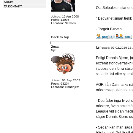
ARKIV
TA KONTAKT
Ola Solbakken starter 
_________________
Joined: 12 Apr 2008
" Det var et smart trekk
Posts: 14905
Location: Namsos
- Torgeir Børven
Back to top
2mas
Posted: 07.02.2026 15:
Sjef
Enligt Dennis Bjerre, jo
extremt stor överraskni
i toppstriden förra sä
slutade sist efter sju ra
Joined: 06 Sep 2002
Posts: 63204
AGF, från Danmarks näs
Location: Trondhjem
mästerskap, där alla u
- Det råder inga tvivel o
mästare, även om de ä
League vid sidan meda
säger Dennis Bjerre och
- Sedan kan man säga a
bästa laget. Det är ett 