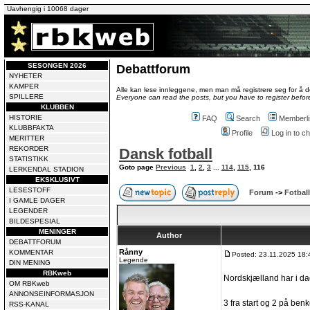
Uavhengig i 10068 dager
SESONGEN 2026
Debattforum
NYHETER
KAMPER
Alle kan lese innleggene, men man må registrere seg for å de
SPILLERE
Everyone can read the posts, but you have to register before
KLUBBEN
HISTORIE
FAQ
Search
Memberli
KLUBBFAKTA
Profile
Log in to 
MERITTER
REKORDER
Dansk fotball
STATISTIKK
Goto page
Previous
1
,
2
,
3
...
114
,
115
,
116
LERKENDAL STADION
EKSKLUSIVT
LESESTOFF
Forum
->
Fotball
I GAMLE DAGER
LEGENDER
BILDESPESIAL
MENINGER
Author
DEBATTFORUM
Rånny
KOMMENTAR
Posted: 23.11.2025 18:
Legende
DIN MENING
RBKweb
Nordskjælland har i dag
OM RBKweb
ANNONSEINFORMASJON
3 fra start og 2 på ben
RSS-KANAL