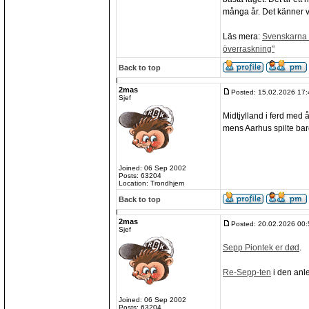
många år. Det känner va
Läs mera:
Svenskarna v
överraskning"
Back to top
2mas
Posted: 15.02.2026 17:
Sjef
Midtjylland i ferd med 
mens Aarhus spilte bare
Joined: 06 Sep 2002
Posts: 63204
Location: Trondhjem
Back to top
2mas
Posted: 20.02.2026 00:
Sjef
Sepp Piontek er død
.
Re-Sepp-ten
i den anl
Joined: 06 Sep 2002
Posts: 63204