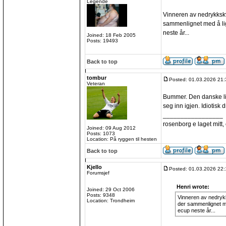
Legende
Vinneren av nedrykkskva
sammenlignet med å lig
neste år...
Joined: 18 Feb 2005
Posts: 19493
Back to top
tombur
Posted: 01.03.2026 21:
Veteran
Bummer. Den danske lig
seg inn igjen. Idiotisk dr
_________________
rosenborg e laget mitt, e
Joined: 09 Aug 2012
Posts: 1073
Location: På ryggen til hesten
Back to top
Kjello
Posted: 01.03.2026 22:
Forumsjef
Henri wrote:
Joined: 29 Oct 2006
Posts: 9348
Vinneren av nedrykks
Location: Trondheim
der sammenlignet me
ecup neste år...