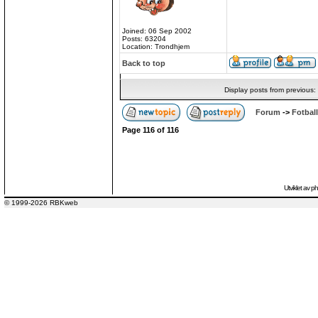
Joined: 06 Sep 2002
Posts: 63204
Location: Trondhjem
Back to top
Display posts from previous:
Forum
->
Fotball
Page
116
of
116
Utviklet av
p
© 1999-2026 RBKweb