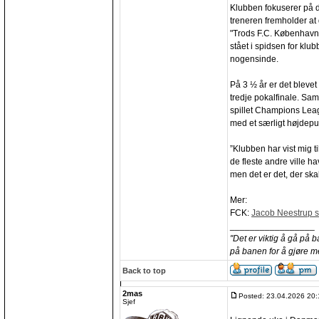
Klubben fokuserer på 
treneren fremholder at 
"Trods F.C. København
stået i spidsen for klu
nogensinde.
På 3 ½ år er det blevet 
tredje pokalfinale. Sa
spillet Champions Lea
med et særligt højdepu
”Klubben har vist mig 
de fleste andre ville ha
men det er det, der skal
Mer:
FCK:
Jacob Neestrup si
_________________
"Det er viktig å gå på 
på banen for å gjøre m
Back to top
2mas
Posted: 23.04.2026 20:
Sjef