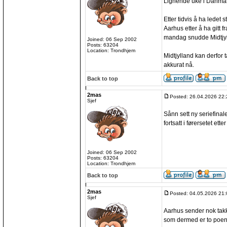
Lignende uke i Danmar
Etter tidvis å ha ledet s
Aarhus etter å ha gitt f
mandag snudde Midtjylla
Joined: 06 Sep 2002
Posts: 63204
Location: Trondhjem
Midtjylland kan derfor 
akkurat nå.
Back to top
2mas
Posted: 26.04.2026 22:
Sjef
Sånn sett ny seriefinal
fortsatt i førersetet etter
Joined: 06 Sep 2002
Posts: 63204
Location: Trondhjem
Back to top
2mas
Posted: 04.05.2026 21:
Sjef
Aarhus sender nok takk
som dermed er to poen