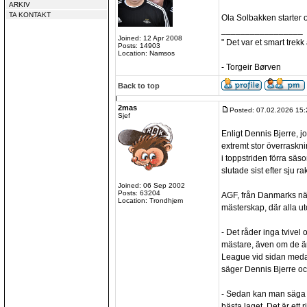
ARKIV
TA KONTAKT
Ola Solbakken starter 
_________________
Joined: 12 Apr 2008
" Det var et smart trekk
Posts: 14903
Location: Namsos
- Torgeir Børven
Back to top
2mas
Posted: 07.02.2026 15:
Sjef
Enligt Dennis Bjerre, jo
extremt stor överraskni
i toppstriden förra sä
slutade sist efter sju ra
Joined: 06 Sep 2002
Posts: 63204
AGF, från Danmarks näs
Location: Trondhjem
mästerskap, där alla u
- Det råder inga tvivel o
mästare, även om de ä
League vid sidan meda
säger Dennis Bjerre och
- Sedan kan man säga a
bästa laget. Det är ett 