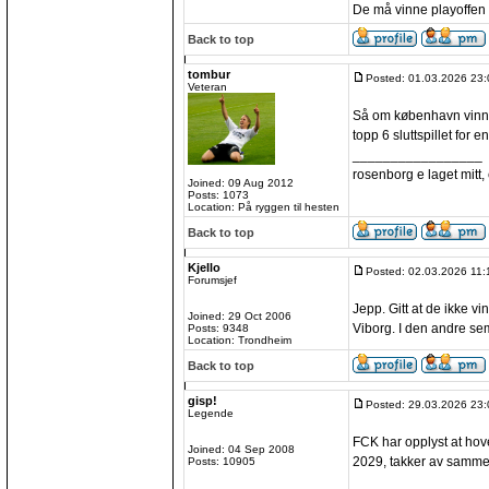
De må vinne playoffen 
Back to top
tombur
Posted: 01.03.2026 23:
Veteran
Så om københavn vinner
topp 6 sluttspillet for 
_________________
rosenborg e laget mitt, e
Joined: 09 Aug 2012
Posts: 1073
Location: På ryggen til hesten
Back to top
Kjello
Posted: 02.03.2026 11:
Forumsjef
Jepp. Gitt at de ikke v
Joined: 29 Oct 2006
Viborg. I den andre sem
Posts: 9348
Location: Trondheim
Back to top
gisp!
Posted: 29.03.2026 23:
Legende
FCK har opplyst at ho
Joined: 04 Sep 2008
2029, takker av samme
Posts: 10905