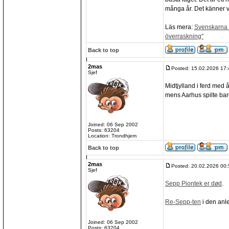
många år. Det känner va
Läs mera:
Svenskarna v
överraskning"
Back to top
2mas
Posted: 15.02.2026 17:
Sjef
Midtjylland i ferd med 
mens Aarhus spilte bare
Joined: 06 Sep 2002
Posts: 63204
Location: Trondhjem
Back to top
2mas
Posted: 20.02.2026 00:
Sjef
Sepp Piontek er død
.
Re-Sepp-ten
i den anl
Joined: 06 Sep 2002
Posts: 63204