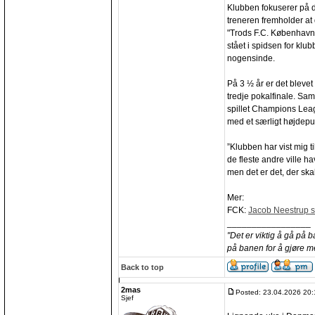
Klubben fokuserer på 
treneren fremholder at 
"Trods F.C. København
stået i spidsen for klu
nogensinde.
På 3 ½ år er det blevet 
tredje pokalfinale. Sa
spillet Champions Lea
med et særligt højdepu
”Klubben har vist mig 
de fleste andre ville ha
men det er det, der skal
Mer:
FCK:
Jacob Neestrup si
_________________
"Det er viktig å gå på 
på banen for å gjøre m
Back to top
2mas
Posted: 23.04.2026 20:
Sjef