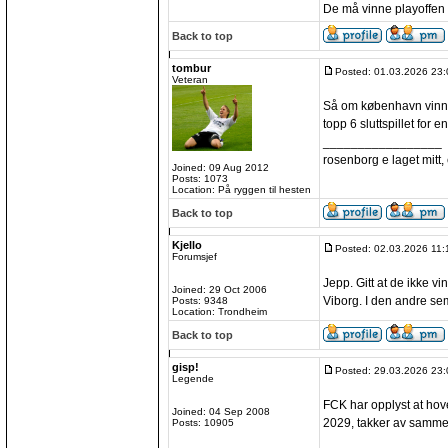
De må vinne playoffen 
Back to top
tombur
Posted: 01.03.2026 23:
Veteran
Så om københavn vinner
topp 6 sluttspillet for 
_________________
rosenborg e laget mitt, e
Joined: 09 Aug 2012
Posts: 1073
Location: På ryggen til hesten
Back to top
Kjello
Posted: 02.03.2026 11:
Forumsjef
Jepp. Gitt at de ikke v
Joined: 29 Oct 2006
Viborg. I den andre sem
Posts: 9348
Location: Trondheim
Back to top
gisp!
Posted: 29.03.2026 23:
Legende
FCK har opplyst at ho
Joined: 04 Sep 2008
2029, takker av samme
Posts: 10905