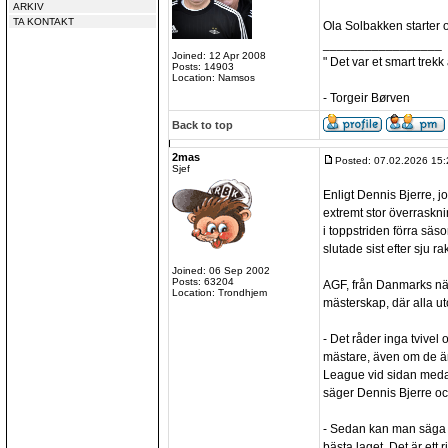
ARKIV
TA KONTAKT
Ola Solbakken starter 
_________________
Joined: 12 Apr 2008
" Det var et smart trekk
Posts: 14903
Location: Namsos
- Torgeir Børven
Back to top
2mas
Posted: 07.02.2026 15:
Sjef
Enligt Dennis Bjerre, jo
extremt stor överraskni
i toppstriden förra sä
slutade sist efter sju ra
Joined: 06 Sep 2002
Posts: 63204
AGF, från Danmarks näs
Location: Trondhjem
mästerskap, där alla u
- Det råder inga tvivel o
mästare, även om de ä
League vid sidan meda
säger Dennis Bjerre och
- Sedan kan man säga a
bästa laget. Det är ett 