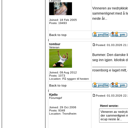
Legende
Vinneren av nedrykkskva
sammenlignet med å lig
neste år...
Joined: 18 Feb 2005
Posts: 19493
Back to top
tombur
Posted: 01.03.2026 21:
Veteran
Bummer. Den danske lig
seg inn igjen. Idiotisk dr
_________________
rosenborg e laget mitt, e
Joined: 09 Aug 2012
Posts: 1073
Location: På ryggen til hesten
Back to top
Kjello
Posted: 01.03.2026 22:
Forumsjef
Henri wrote:
Joined: 29 Oct 2006
Posts: 9348
Vinneren av nedrykks
Location: Trondheim
der sammenlignet me
ecup neste år...