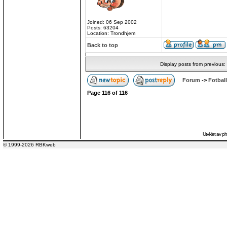
Joined: 06 Sep 2002
Posts: 63204
Location: Trondhjem
Back to top
Display posts from previous:
Forum
->
Fotball
Page
116
of
116
Utviklet av
p
© 1999-2026 RBKweb