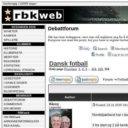
Uavhengig i 10068 dager
SESONGEN 2026
Debattforum
NYHETER
KAMPER
Alle kan lese innleggene, men man må registrere seg for å de
SPILLERE
Everyone can read the posts, but you have to register before
KLUBBEN
HISTORIE
FAQ
Search
Memberli
KLUBBFAKTA
Profile
Log in to 
MERITTER
REKORDER
Dansk fotball
STATISTIKK
Goto page
Previous
1
,
2
,
3
...
114
,
115
,
116
LERKENDAL STADION
EKSKLUSIVT
LESESTOFF
Forum
->
Fotball
I GAMLE DAGER
LEGENDER
BILDESPESIAL
MENINGER
Author
DEBATTFORUM
Rånny
KOMMENTAR
Posted: 23.11.2025 18:
Legende
DIN MENING
RBKweb
Nordskjælland har i dag
OM RBKweb
ANNONSEINFORMASJON
3 fra start og 2 på ben
RSS-KANAL