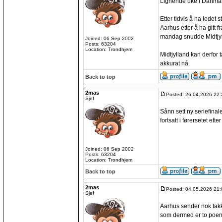
Lignende uke i Danmar
Etter tidvis å ha ledet s
Aarhus etter å ha gitt f
mandag snudde Midtjylla
Joined: 06 Sep 2002
Posts: 63204
Location: Trondhjem
Midtjylland kan derfor 
akkurat nå.
Back to top
2mas
Posted: 26.04.2026 22:
Sjef
Sånn sett ny seriefinal
fortsatt i førersetet etter
Joined: 06 Sep 2002
Posts: 63204
Location: Trondhjem
Back to top
2mas
Posted: 04.05.2026 21:
Sjef
Aarhus sender nok takk
som dermed er to poen