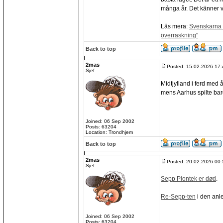
många år. Det känner va
Läs mera:
Svenskarna v
överraskning"
Back to top
2mas
Posted: 15.02.2026 17:
Sjef
Midtjylland i ferd med 
mens Aarhus spilte bare
Joined: 06 Sep 2002
Posts: 63204
Location: Trondhjem
Back to top
2mas
Posted: 20.02.2026 00:
Sjef
Sepp Piontek er død
.
Re-Sepp-ten
i den anl
Joined: 06 Sep 2002
Posts: 63204