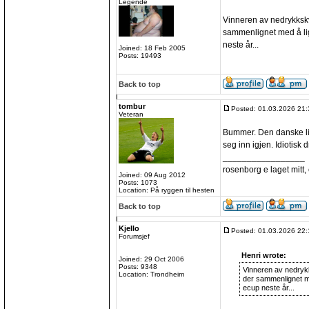
Legende
Vinneren av nedrykkskva
sammenlignet med å lig
neste år...
Joined: 18 Feb 2005
Posts: 19493
Back to top
tombur
Posted: 01.03.2026 21:
Veteran
Bummer. Den danske lig
seg inn igjen. Idiotisk dr
_________________
rosenborg e laget mitt, e
Joined: 09 Aug 2012
Posts: 1073
Location: På ryggen til hesten
Back to top
Kjello
Posted: 01.03.2026 22:
Forumsjef
Henri wrote:
Joined: 29 Oct 2006
Posts: 9348
Vinneren av nedrykks
Location: Trondheim
der sammenlignet me
ecup neste år...