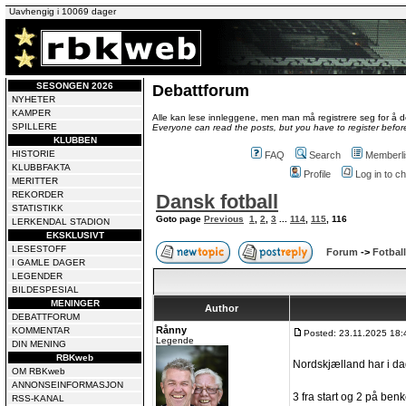
Uavhengig i 10069 dager
SESONGEN 2026
Debattforum
NYHETER
KAMPER
Alle kan lese innleggene, men man må registrere seg for å de
SPILLERE
Everyone can read the posts, but you have to register before
KLUBBEN
HISTORIE
FAQ
Search
Memberli
KLUBBFAKTA
Profile
Log in to 
MERITTER
REKORDER
Dansk fotball
STATISTIKK
Goto page
Previous
1
,
2
,
3
...
114
,
115
,
116
LERKENDAL STADION
EKSKLUSIVT
LESESTOFF
Forum
->
Fotball
I GAMLE DAGER
LEGENDER
BILDESPESIAL
MENINGER
Author
DEBATTFORUM
Rånny
KOMMENTAR
Posted: 23.11.2025 18:
Legende
DIN MENING
RBKweb
Nordskjælland har i dag
OM RBKweb
ANNONSEINFORMASJON
3 fra start og 2 på ben
RSS-KANAL