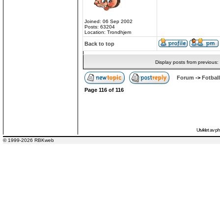
Joined: 06 Sep 2002
Posts: 63204
Location: Trondhjem
Back to top
Display posts from previous:
Forum
->
Fotball
Page
116
of
116
Utviklet av
p
© 1999-2026 RBKweb