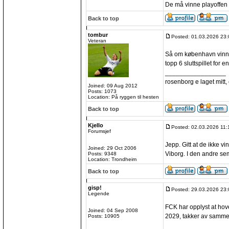
De må vinne playoffen 
Back to top
tombur
Posted: 01.03.2026 23:
Veteran
Så om københavn vinner
topp 6 sluttspillet for 
_________________
rosenborg e laget mitt, e
Joined: 09 Aug 2012
Posts: 1073
Location: På ryggen til hesten
Back to top
Kjello
Posted: 02.03.2026 11:
Forumsjef
Jepp. Gitt at de ikke v
Joined: 29 Oct 2006
Viborg. I den andre sem
Posts: 9348
Location: Trondheim
Back to top
gisp!
Posted: 29.03.2026 23:
Legende
FCK har opplyst at ho
Joined: 04 Sep 2008
2029, takker av samme
Posts: 10905