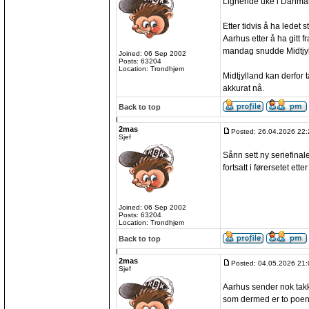
Lignende uke i Danmar
Etter tidvis å ha ledet s
Aarhus etter å ha gitt f
mandag snudde Midtjylla
Joined: 06 Sep 2002
Posts: 63204
Location: Trondhjem
Midtjylland kan derfor 
akkurat nå.
Back to top
2mas
Posted: 26.04.2026 22:
Sjef
Sånn sett ny seriefinal
fortsatt i førersetet etter
Joined: 06 Sep 2002
Posts: 63204
Location: Trondhjem
Back to top
2mas
Posted: 04.05.2026 21:
Sjef
Aarhus sender nok takk
som dermed er to poen