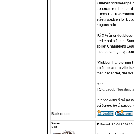
Klubben fokuserer på 
treneren fremholder at 
"Trods F.C. København
stået i spidsen for klu
nogensinde.
På 3 ½ år er det blevet 
tredje pokalfinale. Sa
spillet Champions Lea
med et særligt højdepu
”Klubben har vist mig 
de fleste andre ville ha
men det er det, der skal
Mer:
FCK:
Jacob Neestrup si
_________________
"Det er viktig å gå på 
på banen for å gjøre m
Back to top
2mas
Posted: 23.04.2026 20:
Sjef