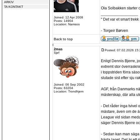
ARKIV
TA KONTAKT
Ola Solbakken starter 
_________________
Joined: 12 Apr 2008
" Det var et smart trekk
Posts: 14904
Location: Namsos
- Torgeir Børven
Back to top
2mas
Posted: 07.02.2026 15:
Sjef
Enligt Dennis Bjerre, jo
extremt stor överraskni
i toppstriden förra sä
slutade sist efter sju ra
Joined: 06 Sep 2002
Posts: 63204
AGF, från Danmarks näs
Location: Trondhjem
mästerskap, där alla u
- Det råder inga tvivel o
mästare, även om de ä
League vid sidan meda
säger Dennis Bjerre och
- Sedan kan man säga a
bästa laget. Det är ett 