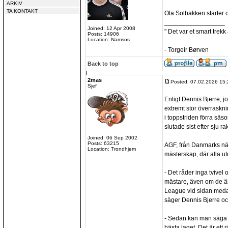
ARKIV
TA KONTAKT
Ola Solbakken starter 
_________________
Joined: 12 Apr 2008
" Det var et smart trekk
Posts: 14906
Location: Namsos
- Torgeir Børven
Back to top
2mas
Posted: 07.02.2026 15:
Sjef
Enligt Dennis Bjerre, jo
extremt stor överraskni
i toppstriden förra sä
slutade sist efter sju ra
Joined: 06 Sep 2002
Posts: 63215
AGF, från Danmarks näs
Location: Trondhjem
mästerskap, där alla u
- Det råder inga tvivel o
mästare, även om de ä
League vid sidan meda
säger Dennis Bjerre och
- Sedan kan man säga a
bästa laget. Det är ett 