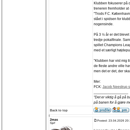
Klubben fokuserer på 
treneren fremholder at 
"Trods F.C. København
stået i spidsen for klu
nogensinde.
På 3 ½ år er det blevet 
tredje pokalfinale. Sa
spillet Champions Lea
med et særligt højdepu
”Klubben har vist mig 
de fleste andre ville ha
men det er det, der skal
Mer:
FCK:
Jacob Neestrup si
_________________
"Det er viktig å gå på 
på banen for å gjøre m
Back to top
2mas
Posted: 23.04.2026 20:
Sjef