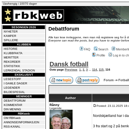
Uavhengig i 10070 dager
SESONGEN 2026
Debattforum
NYHETER
KAMPER
Alle kan lese innleggene, men man må registrere seg for å de
SPILLERE
Everyone can read the posts, but you have to register before
KLUBBEN
HISTORIE
FAQ
Search
Memberli
KLUBBFAKTA
Profile
Log in to 
MERITTER
REKORDER
Dansk fotball
STATISTIKK
Goto page
Previous
1
,
2
,
3
...
114
,
115
,
116
LERKENDAL STADION
EKSKLUSIVT
LESESTOFF
Forum
->
Fotball
I GAMLE DAGER
LEGENDER
BILDESPESIAL
MENINGER
Author
DEBATTFORUM
Rånny
KOMMENTAR
Posted: 23.11.2025 18:
Legende
DIN MENING
RBKweb
Nordskjælland har i dag
OM RBKweb
ANNONSEINFORMASJON
3 fra start og 2 på ben
RSS-KANAL