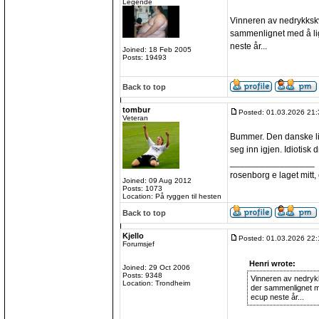
Legende
Vinneren av nedrykkskva
sammenlignet med å lig
neste år...
Joined: 18 Feb 2005
Posts: 19493
Back to top
tombur
Posted: 01.03.2026 21:
Veteran
Bummer. Den danske lig
seg inn igjen. Idiotisk dr
_________________
rosenborg e laget mitt, e
Joined: 09 Aug 2012
Posts: 1073
Location: På ryggen til hesten
Back to top
Kjello
Posted: 01.03.2026 22:
Forumsjef
Henri wrote:
Joined: 29 Oct 2006
Posts: 9348
Vinneren av nedrykks
Location: Trondheim
der sammenlignet me
ecup neste år...