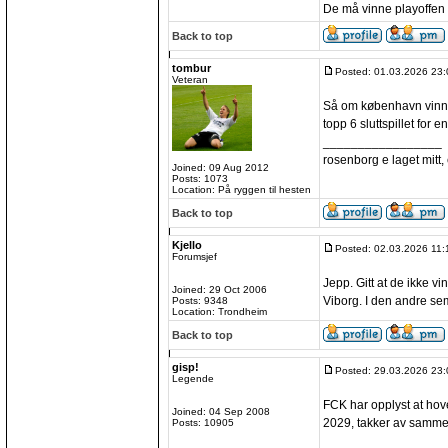
De må vinne playoffen 
Back to top
tombur
Posted: 01.03.2026 23:
Veteran
Så om københavn vinner
topp 6 sluttspillet for 
_________________
rosenborg e laget mitt, e
Joined: 09 Aug 2012
Posts: 1073
Location: På ryggen til hesten
Back to top
Kjello
Posted: 02.03.2026 11:
Forumsjef
Jepp. Gitt at de ikke v
Joined: 29 Oct 2006
Viborg. I den andre sem
Posts: 9348
Location: Trondheim
Back to top
gisp!
Posted: 29.03.2026 23:
Legende
FCK har opplyst at ho
Joined: 04 Sep 2008
2029, takker av samme
Posts: 10905