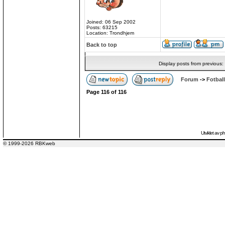
Joined: 06 Sep 2002
Posts: 63215
Location: Trondhjem
Back to top
Display posts from previous:
Forum
->
Fotball
Page
116
of
116
Utviklet av
p
© 1999-2026 RBKweb