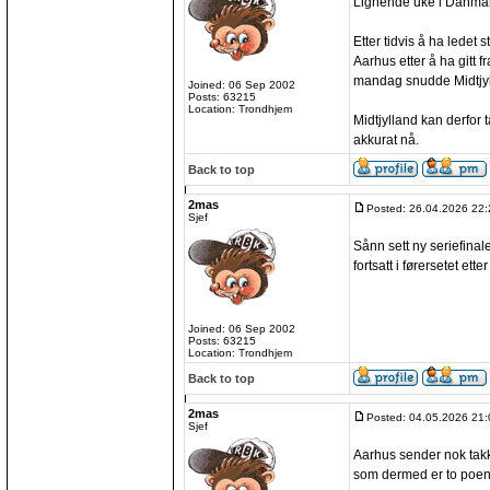
Lignende uke i Danmar
Etter tidvis å ha ledet s
Aarhus etter å ha gitt f
mandag snudde Midtjylla
Joined: 06 Sep 2002
Posts: 63215
Location: Trondhjem
Midtjylland kan derfor 
akkurat nå.
Back to top
2mas
Posted: 26.04.2026 22:
Sjef
Sånn sett ny seriefinal
fortsatt i førersetet etter
Joined: 06 Sep 2002
Posts: 63215
Location: Trondhjem
Back to top
2mas
Posted: 04.05.2026 21:
Sjef
Aarhus sender nok takk
som dermed er to poen