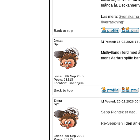
många år. Det känner va
Läs mera:
Svenskarna v
överraskning"
Back to top
2mas
Posted: 15.02.2026 17:
Sjef
Midtjylland i ferd med 
mens Aarhus spilte bare
Joined: 06 Sep 2002
Posts: 63215
Location: Trondhjem
Back to top
2mas
Posted: 20.02.2026 00:
Sjef
Sepp Piontek er død
.
Re-Sepp-ten
i den anl
Joined: 06 Sep 2002
Posts: 63215