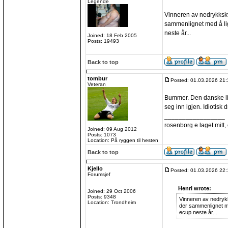
Legende
Vinneren av nedrykkskva
sammenlignet med å lig
neste år...
Joined: 18 Feb 2005
Posts: 19493
Back to top
tombur
Posted: 01.03.2026 21:
Veteran
Bummer. Den danske lig
seg inn igjen. Idiotisk dr
_________________
rosenborg e laget mitt, e
Joined: 09 Aug 2012
Posts: 1073
Location: På ryggen til hesten
Back to top
Kjello
Posted: 01.03.2026 22:
Forumsjef
Henri wrote:
Joined: 29 Oct 2006
Posts: 9348
Vinneren av nedrykks
Location: Trondheim
der sammenlignet me
ecup neste år...