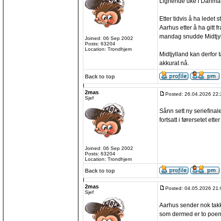
Lignende uke i Danmar
Etter tidvis å ha ledet s
Aarhus etter å ha gitt f
mandag snudde Midtjylla
Joined: 06 Sep 2002
Posts: 63204
Location: Trondhjem
Midtjylland kan derfor 
akkurat nå.
Back to top
2mas
Posted: 26.04.2026 22:
Sjef
Sånn sett ny seriefinal
fortsatt i førersetet etter
Joined: 06 Sep 2002
Posts: 63204
Location: Trondhjem
Back to top
2mas
Posted: 04.05.2026 21:
Sjef
Aarhus sender nok takk
som dermed er to poen