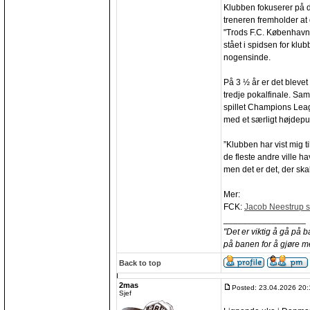
Klubben fokuserer på 
treneren fremholder at 
"Trods F.C. København
stået i spidsen for klu
nogensinde.
På 3 ½ år er det blevet 
tredje pokalfinale. Sa
spillet Champions Lea
med et særligt højdepu
”Klubben har vist mig 
de fleste andre ville ha
men det er det, der skal
Mer:
FCK:
Jacob Neestrup si
_________________
"Det er viktig å gå på 
på banen for å gjøre m
Back to top
2mas
Posted: 23.04.2026 20:
Sjef