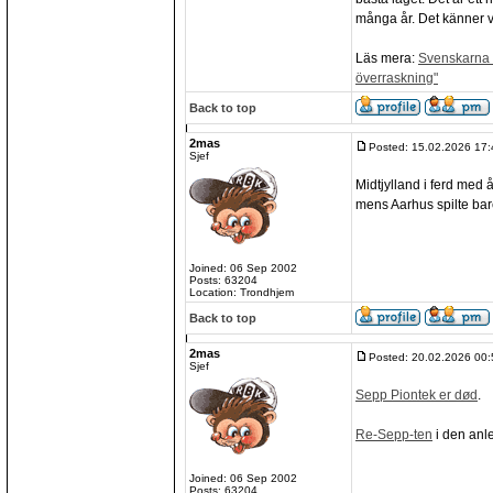
många år. Det känner va
Läs mera:
Svenskarna v
överraskning"
Back to top
2mas
Posted: 15.02.2026 17:
Sjef
Midtjylland i ferd med 
mens Aarhus spilte bare
Joined: 06 Sep 2002
Posts: 63204
Location: Trondhjem
Back to top
2mas
Posted: 20.02.2026 00:
Sjef
Sepp Piontek er død
.
Re-Sepp-ten
i den anl
Joined: 06 Sep 2002
Posts: 63204