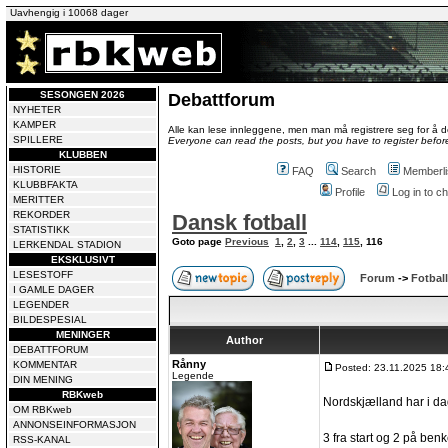
Uavhengig i 10068 dager
SESONGEN 2026
Debattforum
NYHETER
KAMPER
Alle kan lese innleggene, men man må registrere seg for å de
SPILLERE
Everyone can read the posts, but you have to register before
KLUBBEN
HISTORIE
FAQ
Search
Memberli
KLUBBFAKTA
Profile
Log in to 
MERITTER
REKORDER
Dansk fotball
STATISTIKK
Goto page
Previous
1
,
2
,
3
...
114
,
115
,
116
LERKENDAL STADION
EKSKLUSIVT
LESESTOFF
Forum
->
Fotball
I GAMLE DAGER
LEGENDER
BILDESPESIAL
MENINGER
Author
DEBATTFORUM
Rånny
KOMMENTAR
Posted: 23.11.2025 18:
Legende
DIN MENING
RBKweb
Nordskjælland har i dag
OM RBKweb
ANNONSEINFORMASJON
3 fra start og 2 på ben
RSS-KANAL