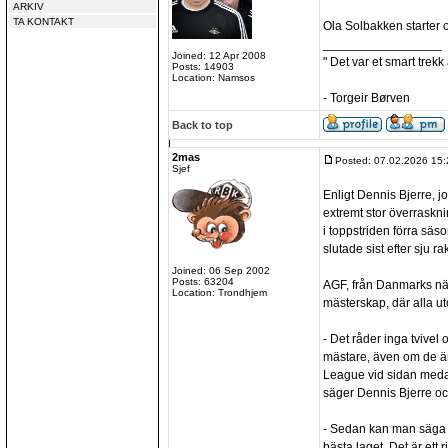
ARKIV
TA KONTAKT
Ola Solbakken starter 
_________________
Joined: 12 Apr 2008
" Det var et smart trekk
Posts: 14903
Location: Namsos
- Torgeir Børven
Back to top
2mas
Posted: 07.02.2026 15:
Sjef
Enligt Dennis Bjerre, jo
extremt stor överraskni
i toppstriden förra sä
slutade sist efter sju ra
Joined: 06 Sep 2002
Posts: 63204
AGF, från Danmarks näs
Location: Trondhjem
mästerskap, där alla u
- Det råder inga tvivel o
mästare, även om de ä
League vid sidan meda
säger Dennis Bjerre och
- Sedan kan man säga a
bästa laget. Det är ett 