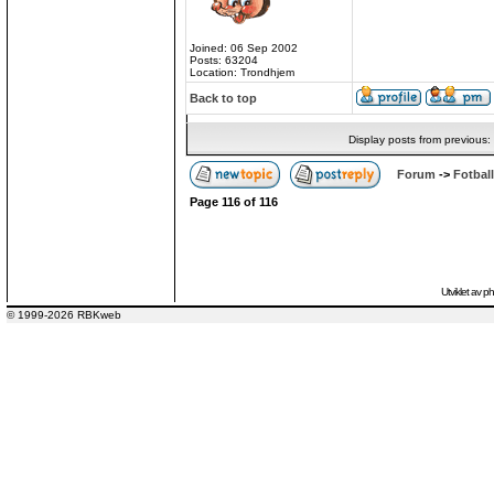
Joined: 06 Sep 2002
Posts: 63204
Location: Trondhjem
Back to top
Display posts from previous:
Forum
->
Fotball
Page
116
of
116
Utviklet av
p
© 1999-2026 RBKweb