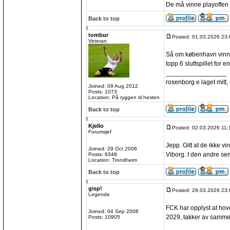
De må vinne playoffen 
Back to top
tombur
Posted: 01.03.2026 23:
Veteran
Så om københavn vinner
topp 6 sluttspillet for 
_________________
rosenborg e laget mitt, e
Joined: 09 Aug 2012
Posts: 1073
Location: På ryggen til hesten
Back to top
Kjello
Posted: 02.03.2026 11:
Forumsjef
Jepp. Gitt at de ikke v
Joined: 29 Oct 2006
Viborg. I den andre sem
Posts: 9348
Location: Trondheim
Back to top
gisp!
Posted: 29.03.2026 23:
Legende
FCK har opplyst at ho
Joined: 04 Sep 2008
2029, takker av samme
Posts: 10905