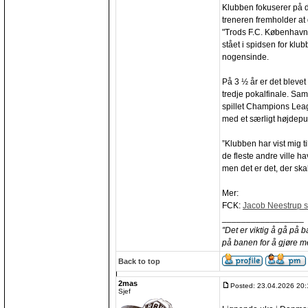
Klubben fokuserer på 
treneren fremholder at 
"Trods F.C. København
stået i spidsen for klu
nogensinde.
På 3 ½ år er det blevet 
tredje pokalfinale. Sa
spillet Champions Lea
med et særligt højdepu
”Klubben har vist mig 
de fleste andre ville ha
men det er det, der skal
Mer:
FCK:
Jacob Neestrup si
_________________
"Det er viktig å gå på 
på banen for å gjøre m
Back to top
2mas
Posted: 23.04.2026 20:
Sjef