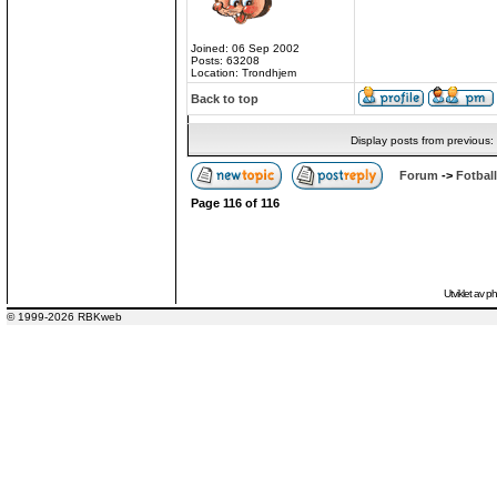
Joined: 06 Sep 2002
Posts: 63208
Location: Trondhjem
Back to top
Display posts from previous:
Forum
->
Fotball
Page
116
of
116
Utviklet av
p
© 1999-2026 RBKweb