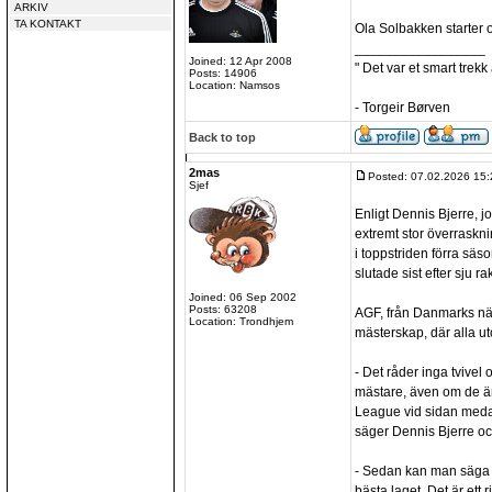
ARKIV
TA KONTAKT
Ola Solbakken starter 
_________________
Joined: 12 Apr 2008
" Det var et smart trekk
Posts: 14906
Location: Namsos
- Torgeir Børven
Back to top
2mas
Posted: 07.02.2026 15:
Sjef
Enligt Dennis Bjerre, jo
extremt stor överraskni
i toppstriden förra sä
slutade sist efter sju ra
Joined: 06 Sep 2002
Posts: 63208
AGF, från Danmarks näs
Location: Trondhjem
mästerskap, där alla u
- Det råder inga tvivel o
mästare, även om de ä
League vid sidan meda
säger Dennis Bjerre och
- Sedan kan man säga a
bästa laget. Det är ett 