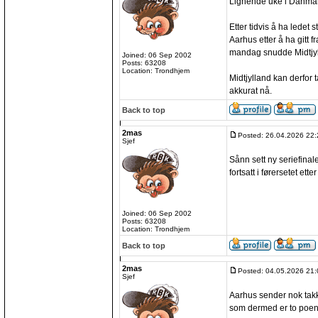
Lignende uke i Danmar
Etter tidvis å ha ledet s
Aarhus etter å ha gitt f
mandag snudde Midtjylla
Joined: 06 Sep 2002
Posts: 63208
Location: Trondhjem
Midtjylland kan derfor 
akkurat nå.
Back to top
2mas
Posted: 26.04.2026 22:
Sjef
Sånn sett ny seriefinal
fortsatt i førersetet etter
Joined: 06 Sep 2002
Posts: 63208
Location: Trondhjem
Back to top
2mas
Posted: 04.05.2026 21:
Sjef
Aarhus sender nok takk
som dermed er to poen