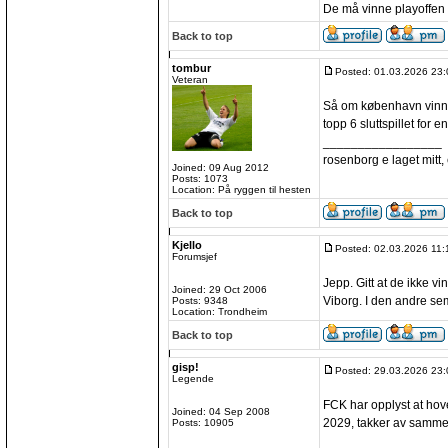
De må vinne playoffen 
Back to top
tombur
Posted: 01.03.2026 23:
Veteran
Så om københavn vinner
topp 6 sluttspillet for 
_________________
rosenborg e laget mitt, e
Joined: 09 Aug 2012
Posts: 1073
Location: På ryggen til hesten
Back to top
Kjello
Posted: 02.03.2026 11:
Forumsjef
Jepp. Gitt at de ikke v
Joined: 29 Oct 2006
Viborg. I den andre sem
Posts: 9348
Location: Trondheim
Back to top
gisp!
Posted: 29.03.2026 23:
Legende
FCK har opplyst at ho
Joined: 04 Sep 2008
2029, takker av samme
Posts: 10905