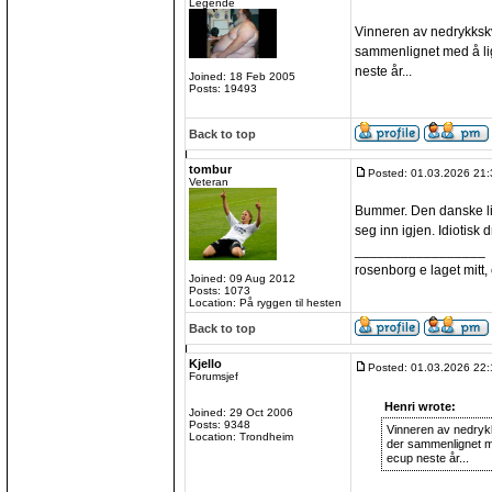
Legende
Vinneren av nedrykkskva
sammenlignet med å lig
neste år...
Joined: 18 Feb 2005
Posts: 19493
Back to top
tombur
Posted: 01.03.2026 21:
Veteran
Bummer. Den danske lig
seg inn igjen. Idiotisk dr
_________________
rosenborg e laget mitt, e
Joined: 09 Aug 2012
Posts: 1073
Location: På ryggen til hesten
Back to top
Kjello
Posted: 01.03.2026 22:
Forumsjef
Henri wrote:
Joined: 29 Oct 2006
Posts: 9348
Vinneren av nedrykks
Location: Trondheim
der sammenlignet me
ecup neste år...