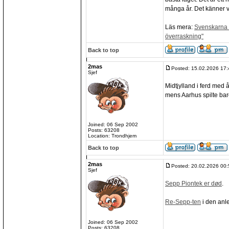
många år. Det känner va
Läs mera:
Svenskarna v
överraskning"
Back to top
2mas
Posted: 15.02.2026 17:
Sjef
Midtjylland i ferd med 
mens Aarhus spilte bare
Joined: 06 Sep 2002
Posts: 63208
Location: Trondhjem
Back to top
2mas
Posted: 20.02.2026 00:
Sjef
Sepp Piontek er død
.
Re-Sepp-ten
i den anl
Joined: 06 Sep 2002
Posts: 63208