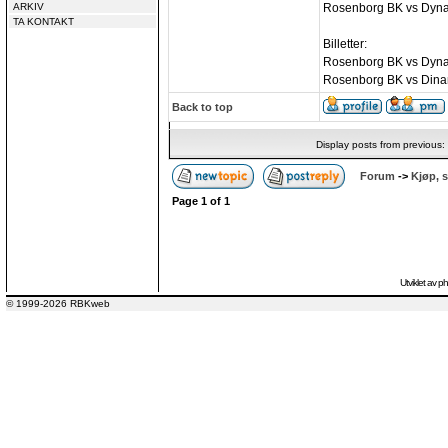
ARKIV
Rosenborg BK vs Dyna
TA KONTAKT
Billetter:
Rosenborg BK vs Dyna
Rosenborg BK vs Dina
Back to top
Display posts from previous:
Forum
->
Kjøp, s
Page
1
of
1
Utviklet av
p
© 1999-2026 RBKweb