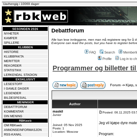
Uavhengig i 10069 dager
SESONGEN 2026
Debattforum
NYHETER
KAMPER
Alle kan lese innleggene, men man må registrere seg for å de
SPILLERE
Everyone can read the posts, but you have to register before
KLUBBEN
HISTORIE
FAQ
Search
Memberli
KLUBBFAKTA
Profile
Log in to 
MERITTER
REKORDER
Programmer og billetter ti
STATISTIKK
LERKENDAL STADION
EKSKLUSIVT
LESESTOFF
Forum
->
Kjøp, s
I GAMLE DAGER
LEGENDER
BILDESPESIAL
MENINGER
Author
DEBATTFORUM
maskil
KOMMENTAR
Posted: 06.11.2025 03:
Junior
DIN MENING
RBKweb
Jeg vil kjøpe dyre mate
Joined: 05 Nov 2025
OM RBKweb
Posts: 1
ANNONSEINFORMASJON
Location: Moscow
Program:
RSS-KANAL