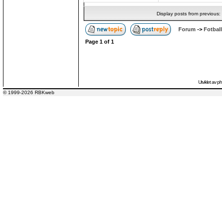
Display posts from previous:
Forum
->
Fotball
Page
1
of
1
Utviklet av
p
© 1999-2026 RBKweb