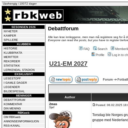
Uavhengig i 10072 dager
SESONGEN 2026
Debattforum
NYHETER
KAMPER
Alle kan lese innleggene, men man må registrere seg for å de
SPILLERE
Everyone can read the posts, but you have to register before
KLUBBEN
HISTORIE
FAQ
Search
Memberli
KLUBBFAKTA
Profile
Log in to 
MERITTER
REKORDER
U21-EM 2027
STATISTIKK
LERKENDAL STADION
EKSKLUSIVT
LESESTOFF
Forum
->
Fotball
I GAMLE DAGER
LEGENDER
BILDESPESIAL
MENINGER
Author
DEBATTFORUM
2mas
KOMMENTAR
Posted: 06.02.2025 18:
Sjef
DIN MENING
RBKweb
Torsdag ble Norges grup
OM RBKweb
gruppe med Nederland,
ANNONSEINFORMASJON
RSS-KANAL