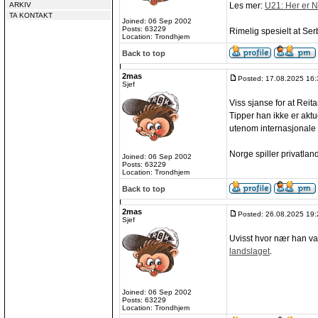
ARKIV
Les mer:
U21: Her er N
TA KONTAKT
Joined: 06 Sep 2002
Posts: 63229
Rimelig spesielt at Se
Location: Trondhjem
Back to top
2mas
Posted: 17.08.2025 16:
Sjef
Viss sjanse for at Rei
Tipper han ikke er aktu
utenom internasjonale d
Norge spiller privatla
Joined: 06 Sep 2002
Posts: 63229
Location: Trondhjem
Back to top
2mas
Posted: 26.08.2025 19:
Sjef
Uvisst hvor nær han va
landslaget
.
Joined: 06 Sep 2002
Posts: 63229
Location: Trondhjem