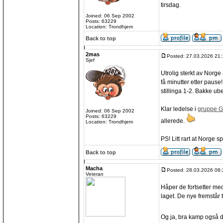
tirsdag.
Joined: 06 Sep 2002
Posts: 63229
Location: Trondhjem
Back to top
2mas
Posted: 27.03.2026 21:
Sjef
Utrolig sterkt av Norge 
få minutter etter paus
stillinga 1-2. Bakke ube
Klar ledelse i
gruppe G
Joined: 06 Sep 2002
Posts: 63229
allerede.
Location: Trondhjem
PS! Litt rart at Norge 
Back to top
Macha
Posted: 28.03.2026 08:
Veteran
Håper de fortsetter me
laget. De nye fremstår ta
Og ja, bra kamp også 