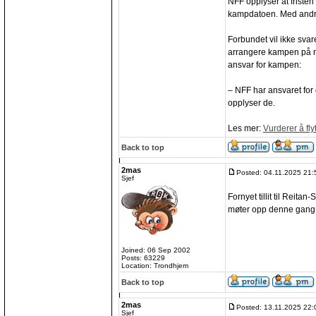
NFF opplyser at fristen
kampdatoen. Med andre
Forbundet vil ikke sva
arrangere kampen på no
ansvar for kampen:
– NFF har ansvaret fo
opplyser de.
Les mer:
Vurderer å fly
Back to top
2mas
Posted: 04.11.2025 21:
Sjef
Fornyet tillit til Reitan
møter opp denne gang
Joined: 06 Sep 2002
Posts: 63229
Location: Trondhjem
Back to top
2mas
Posted: 13.11.2025 22:
Sjef