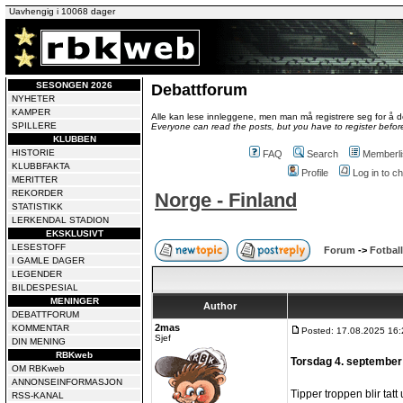
Uavhengig i 10068 dager
SESONGEN 2026
Debattforum
NYHETER
KAMPER
Alle kan lese innleggene, men man må registrere seg for å de
SPILLERE
Everyone can read the posts, but you have to register before
KLUBBEN
HISTORIE
FAQ
Search
Memberli
KLUBBFAKTA
Profile
Log in to 
MERITTER
REKORDER
Norge - Finland
STATISTIKK
LERKENDAL STADION
EKSKLUSIVT
LESESTOFF
Forum
->
Fotball
I GAMLE DAGER
LEGENDER
BILDESPESIAL
MENINGER
Author
DEBATTFORUM
2mas
KOMMENTAR
Posted: 17.08.2025 16:
Sjef
DIN MENING
RBKweb
Torsdag 4. september
OM RBKweb
ANNONSEINFORMASJON
Tipper troppen blir tatt 
RSS-KANAL