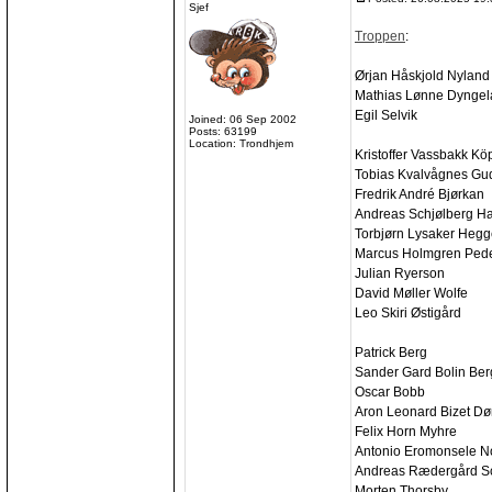
Sjef
Troppen
:
Ørjan Håskjold Nyland
Mathias Lønne Dynge
Egil Selvik
Joined: 06 Sep 2002
Posts: 63199
Location: Trondhjem
Kristoffer Vassbakk Kö
Tobias Kvalvågnes Gu
Fredrik André Bjørkan
Andreas Schjølberg H
Torbjørn Lysaker Heg
Marcus Holmgren Ped
Julian Ryerson
David Møller Wolfe
Leo Skiri Østigård
Patrick Berg
Sander Gard Bolin Be
Oscar Bobb
Aron Leonard Bizet D
Felix Horn Myhre
Antonio Eromonsele N
Andreas Rædergård Sc
Morten Thorsby