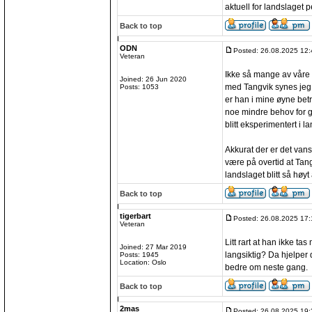
aktuell for landslaget 
Back to top
ODN
Posted: 26.08.2025 12:
Veteran
Ikke så mange av våre s
Joined: 26 Jun 2020
med Tangvik synes jeg er
Posts: 1053
er han i mine øyne bet
noe mindre behov for g
blitt eksperimentert i la
Akkurat der er det vans
være på overtid at Tan
landslaget blitt så høyt
Back to top
tigerbart
Posted: 26.08.2025 17:
Veteran
Litt rart at han ikke t
Joined: 27 Mar 2019
langsiktig? Da hjelper 
Posts: 1945
Location: Oslo
bedre om neste gang.
Back to top
2mas
Posted: 26.08.2025 19: