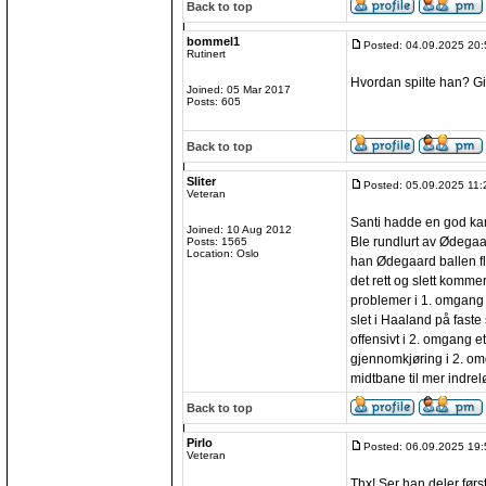
Back to top
bommel1
Posted: 04.09.2025 20:
Rutinert
Hvordan spilte han? G
Joined: 05 Mar 2017
Posts: 605
Back to top
Sliter
Posted: 05.09.2025 11:
Veteran
Santi hadde en god k
Joined: 10 Aug 2012
Ble rundlurt av Ødegaa
Posts: 1565
Location: Oslo
han Ødegaard ballen fl
det rett og slett komme
problemer i 1. omgang 
slet i Haaland på faste
offensivt i 2. omgang e
gjennomkjøring i 2. om
midtbane til mer indrelø
Back to top
Pirlo
Posted: 06.09.2025 19:
Veteran
Thx! Ser han deler før