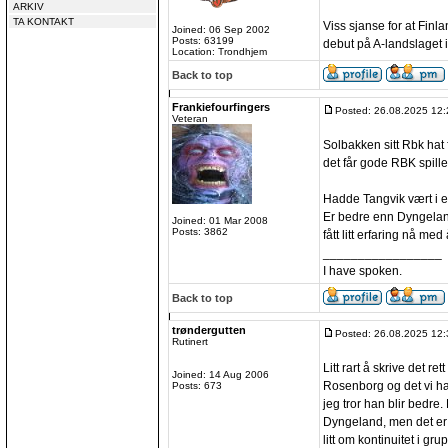
ARKIV
TA KONTAKT
Viss sjanse for at Fin
Joined: 06 Sep 2002
Posts: 63199
debut på A-landslaget
Location: Trondhjem
Back to top
Frankiefourfingers
Posted: 26.08.2025 12:
Veteran
Solbakken sitt Rbk hat
det får gode RBK spiller
Hadde Tangvik vært i en
Er bedre enn Dyngeland
Joined: 01 Mar 2008
Posts: 3862
fått litt erfaring nå med
_________________
I have spoken.
Back to top
trøndergutten
Posted: 26.08.2025 12:
Rutinert
Litt rart å skrive det r
Joined: 14 Aug 2006
Rosenborg og det vi har
Posts: 673
jeg tror han blir bedre
Dyngeland, men det er i
litt om kontinuitet i g