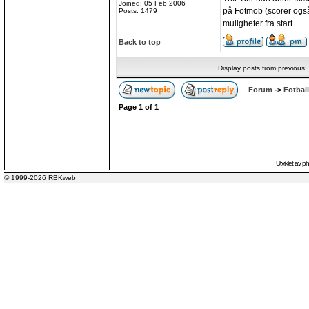
Joined: 05 Feb 2006
på Fotmob (scorer også
Posts: 1479
muligheter fra start.
Back to top
Display posts from previous:
Forum
->
Fotball
Page
1
of
1
Utviklet av
p
© 1999-2026 RBKweb