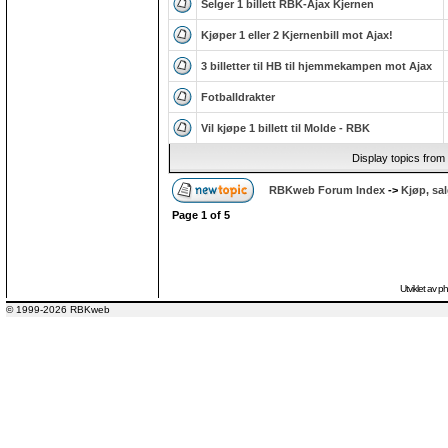
Selger 1 billett RBK-Ajax Kjernen
Kjøper 1 eller 2 Kjernenbill mot Ajax!
3 billetter til HB til hjemmekampen mot Ajax
Fotballdrakter
Vil kjøpe 1 billett til Molde - RBK
Display topics from
RBKweb Forum Index
->
Kjøp, sa
Page
1
of
5
Utviklet av
p
© 1999-2026 RBKweb