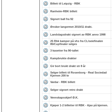
Billett til Leipzig - RBK
Ranheim-RBK billett
Signert ball fra 92
Ønsker langermet 2010/11 drakt.
Landslagsdrakt signert av RBK anno 1998
25 Rbk kamper på vhs fra CL/seiefinalen
85/Cupfinaler selges
3 kasetter fra 90-tallet
Kampbrukte drakter
Gir bort brukt drakt str 8 år
Selger billett til Rosenborg - Real Sociedad
Kjernen 200 kr
Vardar - RBK billett
Selger signert retro drakt
Vennskapsskjerf Ø.K.
Kjøper 1-2 billetter til RBK - Ajax på kjernen.