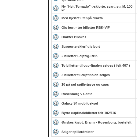
spesifikk kam
Ny "Hvit Tornado" t-skjorte, svart, str. M, 100
kr
Med hjertet utenpå drakta
Gis bort - tre billetter RBK-VIF
Drakter Ønskes
Supporterskjerf gis bort
2 billetter Leipzig-RBK
To billetter til cup-finalen selges ( felt 407 )
3 billetter til cupfinalen selges
10 på rad spillertrøye og caps
Rosenborg v Celtic
Galaxy S4 mobildeksel
Bytte cupfinalebiletter felt 102/116
Ønskes kjøpt: Brann - Rosenborg, bortefelt
Selger spillerdrakter