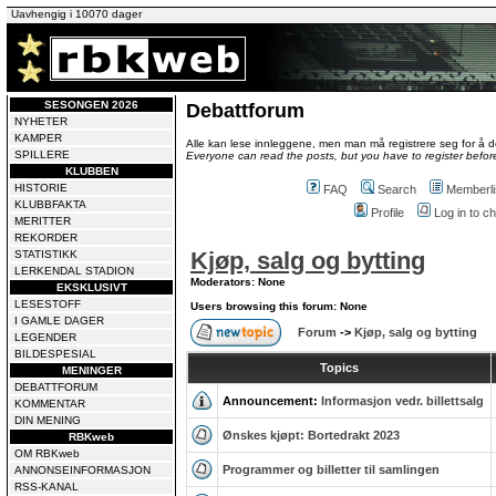
Uavhengig i 10070 dager
SESONGEN 2026
Debattforum
NYHETER
KAMPER
Alle kan lese innleggene, men man må registrere seg for å de
SPILLERE
Everyone can read the posts, but you have to register before
KLUBBEN
HISTORIE
FAQ
Search
Memberli
KLUBBFAKTA
Profile
Log in to 
MERITTER
REKORDER
Kjøp, salg og bytting
STATISTIKK
LERKENDAL STADION
Moderators: None
EKSKLUSIVT
LESESTOFF
Users browsing this forum: None
I GAMLE DAGER
Forum
->
Kjøp, salg og bytting
LEGENDER
BILDESPESIAL
Topics
MENINGER
DEBATTFORUM
Announcement:
Informasjon vedr. billettsalg
KOMMENTAR
DIN MENING
Ønskes kjøpt: Bortedrakt 2023
RBKweb
OM RBKweb
Programmer og billetter til samlingen
ANNONSEINFORMASJON
RSS-KANAL