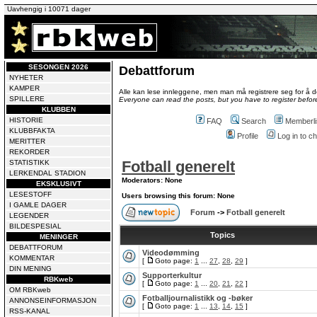
Uavhengig i 10071 dager
SESONGEN 2026
Debattforum
NYHETER
KAMPER
Alle kan lese innleggene, men man må registrere seg for å de
SPILLERE
Everyone can read the posts, but you have to register before
KLUBBEN
HISTORIE
FAQ
Search
Memberli
KLUBBFAKTA
Profile
Log in to 
MERITTER
REKORDER
Fotball generelt
STATISTIKK
LERKENDAL STADION
Moderators: None
EKSKLUSIVT
LESESTOFF
Users browsing this forum: None
I GAMLE DAGER
Forum
->
Fotball generelt
LEGENDER
BILDESPESIAL
Topics
MENINGER
DEBATTFORUM
Videodømming
KOMMENTAR
[
Goto page:
1
...
27
,
28
,
29
]
DIN MENING
Supporterkultur
RBKweb
[
Goto page:
1
...
20
,
21
,
22
]
OM RBKweb
Fotballjournalistikk og -bøker
ANNONSEINFORMASJON
[
Goto page:
1
...
13
,
14
,
15
]
RSS-KANAL