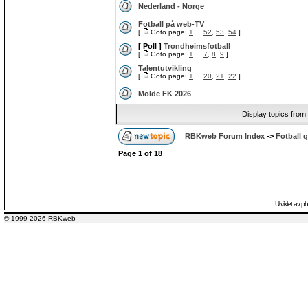
Nederland - Norge
Fotball på web-TV
[
Goto page:
1
...
52
,
53
,
54
]
[ Poll ]
Trondheimsfotball
[
Goto page:
1
...
7
,
8
,
9
]
Talentutvikling
[
Goto page:
1
...
20
,
21
,
22
]
Molde FK 2026
Display topics from
RBKweb Forum Index
->
Fotball g
Page
1
of
18
Utviklet av
p
© 1999-2026 RBKweb