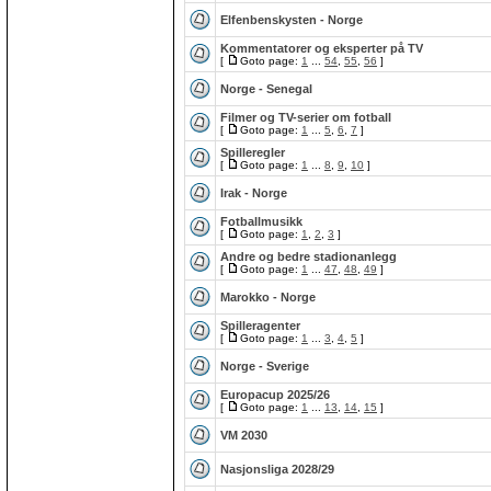
Elfenbenskysten - Norge
Kommentatorer og eksperter på TV
[
Goto page:
1
...
54
,
55
,
56
]
Norge - Senegal
Filmer og TV-serier om fotball
[
Goto page:
1
...
5
,
6
,
7
]
Spilleregler
[
Goto page:
1
...
8
,
9
,
10
]
Irak - Norge
Fotballmusikk
[
Goto page:
1
,
2
,
3
]
Andre og bedre stadionanlegg
[
Goto page:
1
...
47
,
48
,
49
]
Marokko - Norge
Spilleragenter
[
Goto page:
1
...
3
,
4
,
5
]
Norge - Sverige
Europacup 2025/26
[
Goto page:
1
...
13
,
14
,
15
]
VM 2030
Nasjonsliga 2028/29