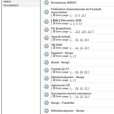
ARKIV
Europacup 2026/27
TA KONTAKT
Fédération Internationale de Football
Association
[
Goto page:
1
...
8
,
9
,
10
]
[ Poll ]
Eliteserien 2026
[
Goto page:
1
,
2
,
3
,
4
]
FK Bodø/Glimt
[
Goto page:
1
...
125
,
126
,
127
]
Svensk fotball
[
Goto page:
1
...
44
,
45
,
46
]
VM 2026
[
Goto page:
1
...
12
,
13
,
14
]
England - Norge
[
Goto page:
1
,
2
]
Brasil - Norge
Fotball på TV
[
Goto page:
1
...
83
,
84
,
85
]
Elfenbenskysten - Norge
[
Goto page:
1
,
2
]
Aalesunds FK
[
Goto page:
1
...
30
,
31
,
32
]
Kunstgress kontra naturgress
[
Goto page:
1
...
14
,
15
,
16
]
Norge - Frankrike
Elfenbenskysten - Norge