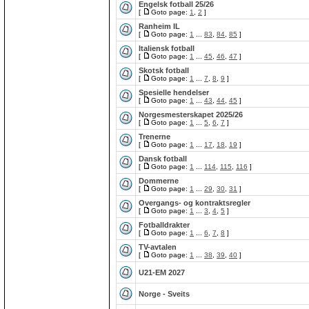
Engelsk fotball 25/26
[
Goto page:
1
,
2
]
Ranheim IL
[
Goto page:
1
...
83
,
84
,
85
]
Italiensk fotball
[
Goto page:
1
...
45
,
46
,
47
]
Skotsk fotball
[
Goto page:
1
...
7
,
8
,
9
]
Spesielle hendelser
[
Goto page:
1
...
43
,
44
,
45
]
Norgesmesterskapet 2025/26
[
Goto page:
1
...
5
,
6
,
7
]
Trenerne
[
Goto page:
1
...
17
,
18
,
19
]
Dansk fotball
[
Goto page:
1
...
114
,
115
,
116
]
Dommerne
[
Goto page:
1
...
29
,
30
,
31
]
Overgangs- og kontraktsregler
[
Goto page:
1
...
3
,
4
,
5
]
Fotballdrakter
[
Goto page:
1
...
6
,
7
,
8
]
TV-avtalen
[
Goto page:
1
...
38
,
39
,
40
]
U21-EM 2027
Norge - Sveits