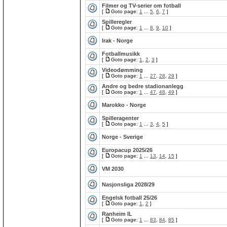
Filmer og TV-serier om fotball
[
Goto page:
1
...
5
,
6
,
7
]
Spilleregler
[
Goto page:
1
...
8
,
9
,
10
]
Irak - Norge
Fotballmusikk
[
Goto page:
1
,
2
,
3
]
Videodømming
[
Goto page:
1
...
27
,
28
,
29
]
Andre og bedre stadionanlegg
[
Goto page:
1
...
47
,
48
,
49
]
Marokko - Norge
Spilleragenter
[
Goto page:
1
...
3
,
4
,
5
]
Norge - Sverige
Europacup 2025/26
[
Goto page:
1
...
13
,
14
,
15
]
VM 2030
Nasjonsliga 2028/29
Engelsk fotball 25/26
[
Goto page:
1
,
2
]
Ranheim IL
[
Goto page:
1
...
83
,
84
,
85
]