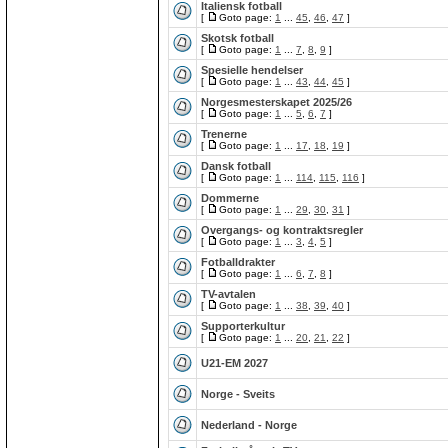
Italiensk fotball
[
Goto page:
1
...
45
,
46
,
47
]
Skotsk fotball
[
Goto page:
1
...
7
,
8
,
9
]
Spesielle hendelser
[
Goto page:
1
...
43
,
44
,
45
]
Norgesmesterskapet 2025/26
[
Goto page:
1
...
5
,
6
,
7
]
Trenerne
[
Goto page:
1
...
17
,
18
,
19
]
Dansk fotball
[
Goto page:
1
...
114
,
115
,
116
]
Dommerne
[
Goto page:
1
...
29
,
30
,
31
]
Overgangs- og kontraktsregler
[
Goto page:
1
...
3
,
4
,
5
]
Fotballdrakter
[
Goto page:
1
...
6
,
7
,
8
]
TV-avtalen
[
Goto page:
1
...
38
,
39
,
40
]
Supporterkultur
[
Goto page:
1
...
20
,
21
,
22
]
U21-EM 2027
Norge - Sveits
Nederland - Norge