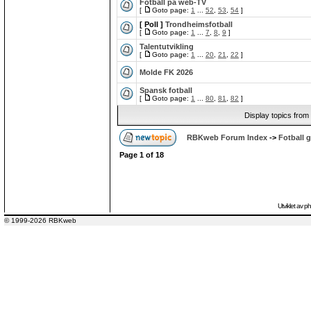
Fotball på web-TV
[
Goto page:
1
...
52
,
53
,
54
]
[ Poll ]
Trondheimsfotball
[
Goto page:
1
...
7
,
8
,
9
]
Talentutvikling
[
Goto page:
1
...
20
,
21
,
22
]
Molde FK 2026
Spansk fotball
[
Goto page:
1
...
80
,
81
,
82
]
Display topics from
RBKweb Forum Index
->
Fotball g
Page
1
of
18
Utviklet av
p
© 1999-2026 RBKweb