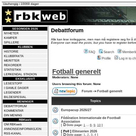
Uavhengig i 10069 dager
SESONGEN 2026
Debattforum
NYHETER
KAMPER
Alle kan lese innleggene, men man må registrere seg for å de
SPILLERE
Everyone can read the posts, but you have to register before
KLUBBEN
HISTORIE
FAQ
Search
Memberli
KLUBBFAKTA
Profile
Log in to 
MERITTER
REKORDER
Fotball generelt
STATISTIKK
LERKENDAL STADION
Moderators: None
EKSKLUSIVT
LESESTOFF
Users browsing this forum: None
I GAMLE DAGER
Forum
->
Fotball generelt
LEGENDER
BILDESPESIAL
Topics
MENINGER
DEBATTFORUM
Europacup 2026/27
KOMMENTAR
DIN MENING
Fédération Internationale de Football
RBKweb
Association
OM RBKweb
[
Goto page:
1
...
8
,
9
,
10
]
ANNONSEINFORMASJON
[ Poll ]
Eliteserien 2026
RSS-KANAL
[
Goto page:
1
,
2
,
3
,
4
]