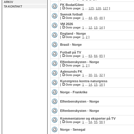
ARKIV
FK Bodø/Glimt
TA KONTAKT
[
Goto page:
1
...
125
,
126
,
127
]
Svensk fotball
[
Goto page:
1
...
44
,
45
,
46
]
VM 2026
[
Goto page:
1
...
12
,
13
,
14
]
England - Norge
[
Goto page:
1
,
2
]
Brasil - Norge
Fotball på TV
[
Goto page:
1
...
83
,
84
,
85
]
Elfenbenskysten - Norge
[
Goto page:
1
,
2
]
Aalesunds FK
[
Goto page:
1
...
30
,
31
,
32
]
Kunstgress kontra naturgress
[
Goto page:
1
...
14
,
15
,
16
]
Norge - Frankrike
Elfenbenskysten - Norge
Elfenbenskysten - Norge
Kommentatorer og eksperter på TV
[
Goto page:
1
...
54
,
55
,
56
]
Norge - Senegal