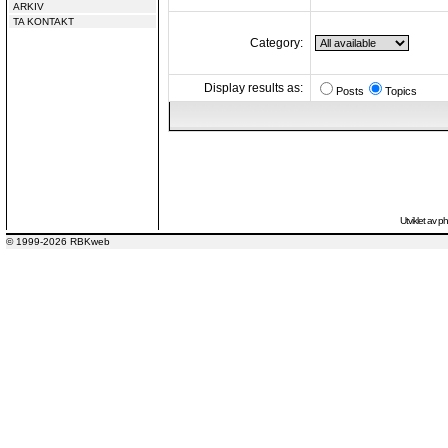
ARKIV
TA KONTAKT
Category:
Display results as:
Posts
Topics
Utviklet av
p
© 1999-2026 RBKweb