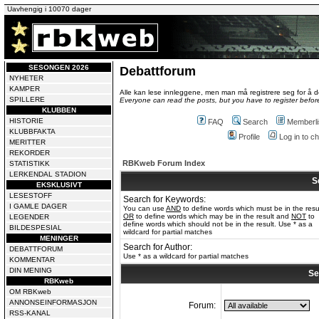
Uavhengig i 10070 dager
SESONGEN 2026
Debattforum
NYHETER
KAMPER
Alle kan lese innleggene, men man må registrere seg for å de
SPILLERE
Everyone can read the posts, but you have to register before
KLUBBEN
HISTORIE
FAQ
Search
Memberli
KLUBBFAKTA
Profile
Log in to 
MERITTER
REKORDER
RBKweb Forum Index
STATISTIKK
LERKENDAL STADION
S
EKSKLUSIVT
LESESTOFF
Search for Keywords:
I GAMLE DAGER
You can use
AND
to define words which must be in the resu
OR
to define words which may be in the result and
NOT
to
LEGENDER
define words which should not be in the result. Use * as a
BILDESPESIAL
wildcard for partial matches
MENINGER
Search for Author:
DEBATTFORUM
Use * as a wildcard for partial matches
KOMMENTAR
DIN MENING
Se
RBKweb
OM RBKweb
ANNONSEINFORMASJON
Forum:
RSS-KANAL