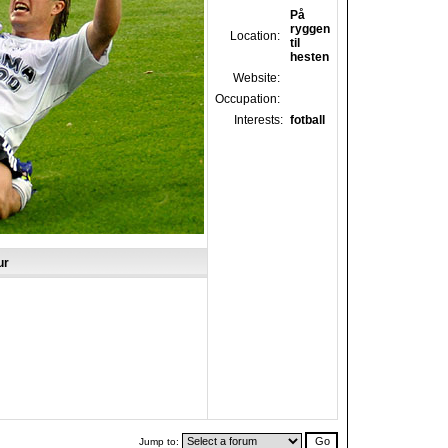
På
ryggen
Location:
til
hesten
Website:
Occupation:
Interests:
fotball
ur
Jump to: