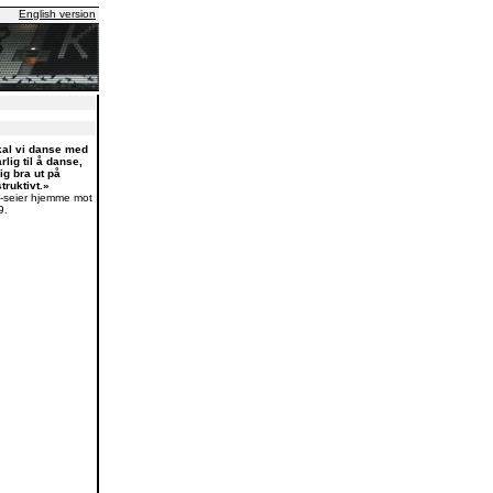
English version
kal vi danse med
lig til å danse,
ig bra ut på
truktivt.»
0-seier hjemme mot
9.