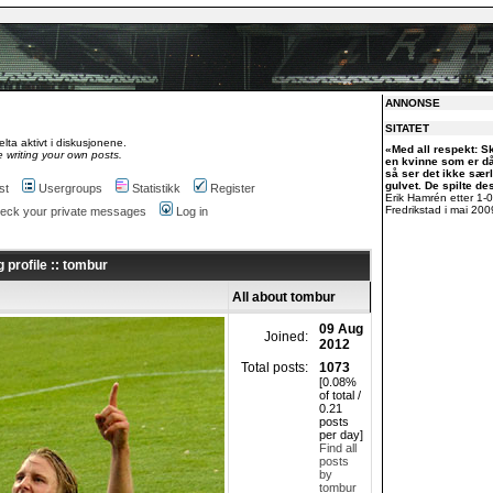
ANNONSE
SITATET
lta aktivt i diskusjonene.
«Med all respekt: S
 writing your own posts.
en kvinne som er dår
så ser det ikke særl
gulvet. De spilte des
st
Usergroups
Statistikk
Register
Erik Hamrén etter 1-
Fredrikstad i mai 200
check your private messages
Log in
 profile :: tombur
All about tombur
09 Aug
Joined:
2012
Total posts:
1073
[0.08%
of total /
0.21
posts
per day]
Find all
posts
by
tombur