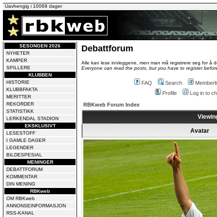
Uavhengig i 10069 dager
SESONGEN 2026
Debattforum
NYHETER
KAMPER
Alle kan lese innleggene, men man må registrere seg for å de
SPILLERE
Everyone can read the posts, but you have to register before
KLUBBEN
HISTORIE
FAQ
Search
Memberli
KLUBBFAKTA
Profile
Log in to 
MERITTER
REKORDER
RBKweb Forum Index
STATISTIKK
Viewing
LERKENDAL STADION
EKSKLUSIVT
Avatar
LESESTOFF
I GAMLE DAGER
LEGENDER
BILDESPESIAL
MENINGER
DEBATTFORUM
KOMMENTAR
DIN MENING
RBKweb
OM RBKweb
ANNONSEINFORMASJON
RSS-KANAL