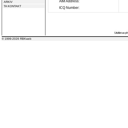
AIM Address:
ARKIV
TA KONTAKT
ICQ Number:
Utviklet av
p
© 1999-2026 RBKweb