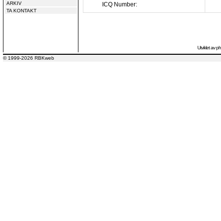
ARKIV
ICQ Number:
TA KONTAKT
Utviklet av
p
© 1999-2026 RBKweb