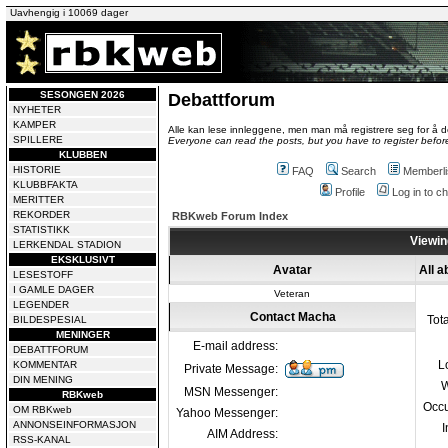
Uavhengig i 10069 dager
SESONGEN 2026
Debattforum
NYHETER
KAMPER
Alle kan lese innleggene, men man må registrere seg for å de
SPILLERE
Everyone can read the posts, but you have to register before
KLUBBEN
HISTORIE
FAQ
Search
Memberli
KLUBBFAKTA
Profile
Log in to 
MERITTER
REKORDER
RBKweb Forum Index
STATISTIKK
Viewin
LERKENDAL STADION
EKSKLUSIVT
Avatar
All 
LESESTOFF
I GAMLE DAGER
Veteran
LEGENDER
Contact Macha
Tot
BILDESPESIAL
MENINGER
E-mail address:
DEBATTFORUM
L
KOMMENTAR
Private Message:
DIN MENING
W
MSN Messenger:
RBKweb
Occu
OM RBKweb
Yahoo Messenger:
ANNONSEINFORMASJON
I
AIM Address:
RSS-KANAL