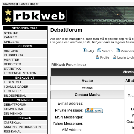
Uavhengig i 10068 dager
SESONGEN 2026
Debattforum
NYHETER
KAMPER
Alle kan lese innleggene, men man må registrere seg for å de
SPILLERE
Everyone can read the posts, but you have to register before
KLUBBEN
HISTORIE
FAQ
Search
Memberli
KLUBBFAKTA
Profile
Log in to 
MERITTER
REKORDER
RBKweb Forum Index
STATISTIKK
Viewin
LERKENDAL STADION
EKSKLUSIVT
Avatar
All 
LESESTOFF
I GAMLE DAGER
Veteran
LEGENDER
Contact Macha
Tot
BILDESPESIAL
MENINGER
E-mail address:
DEBATTFORUM
L
KOMMENTAR
Private Message:
DIN MENING
W
MSN Messenger:
RBKweb
Occu
OM RBKweb
Yahoo Messenger:
ANNONSEINFORMASJON
I
AIM Address:
RSS-KANAL