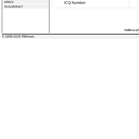
ARKIV
ICQ Number:
TA KONTAKT
Utviklet av
p
© 1999-2026 RBKweb