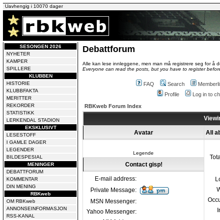
Uavhengig i 10070 dager
SESONGEN 2026
Debattforum
NYHETER
KAMPER
Alle kan lese innleggene, men man må registrere seg for å de
SPILLERE
Everyone can read the posts, but you have to register before
KLUBBEN
HISTORIE
FAQ
Search
Memberli
KLUBBFAKTA
Profile
Log in to 
MERITTER
REKORDER
RBKweb Forum Index
STATISTIKK
Viewin
LERKENDAL STADION
EKSKLUSIVT
Avatar
All a
LESESTOFF
I GAMLE DAGER
LEGENDER
Legende
Tot
BILDESPESIAL
Contact gisp!
MENINGER
DEBATTFORUM
E-mail address:
L
KOMMENTAR
DIN MENING
W
Private Message:
RBKweb
Occu
MSN Messenger:
OM RBKweb
ANNONSEINFORMASJON
I
Yahoo Messenger:
RSS-KANAL