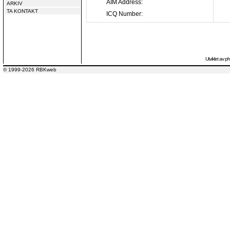
AIM Address:
ARKIV
TA KONTAKT
ICQ Number:
Utviklet av
p
© 1999-2026 RBKweb