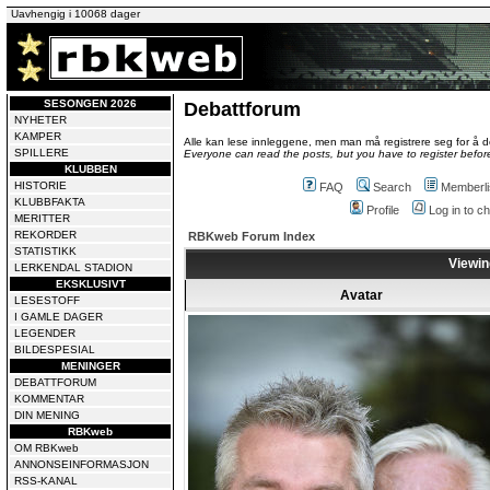
Uavhengig i 10068 dager
SESONGEN 2026
Debattforum
NYHETER
KAMPER
Alle kan lese innleggene, men man må registrere seg for å de
SPILLERE
Everyone can read the posts, but you have to register before
KLUBBEN
HISTORIE
FAQ
Search
Memberli
KLUBBFAKTA
Profile
Log in to 
MERITTER
REKORDER
RBKweb Forum Index
STATISTIKK
Viewin
LERKENDAL STADION
EKSKLUSIVT
Avatar
LESESTOFF
I GAMLE DAGER
LEGENDER
BILDESPESIAL
MENINGER
DEBATTFORUM
KOMMENTAR
DIN MENING
RBKweb
OM RBKweb
ANNONSEINFORMASJON
RSS-KANAL