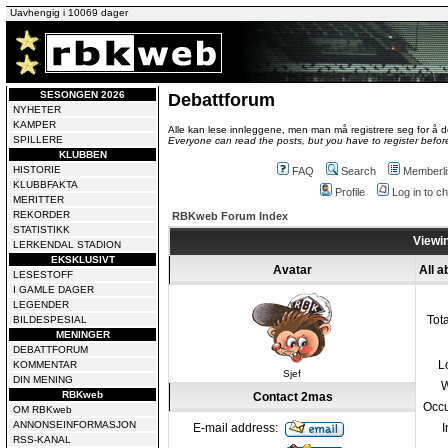
Uavhengig i 10069 dager
SESONGEN 2026
Debattforum
NYHETER
KAMPER
Alle kan lese innleggene, men man må registrere seg for å de
SPILLERE
Everyone can read the posts, but you have to register before
KLUBBEN
HISTORIE
FAQ
Search
Memberli
KLUBBFAKTA
Profile
Log in to 
MERITTER
REKORDER
RBKweb Forum Index
STATISTIKK
Viewin
LERKENDAL STADION
EKSKLUSIVT
Avatar
All 
LESESTOFF
I GAMLE DAGER
LEGENDER
Tot
BILDESPESIAL
MENINGER
DEBATTFORUM
L
KOMMENTAR
Sjef
DIN MENING
W
RBKweb
Contact 2mas
Occu
OM RBKweb
ANNONSEINFORMASJON
E-mail address:
I
RSS-KANAL