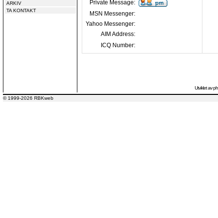
Private Message:
ARKIV
TA KONTAKT
MSN Messenger:
Yahoo Messenger:
AIM Address:
ICQ Number:
Utviklet av
p
© 1999-2026 RBKweb