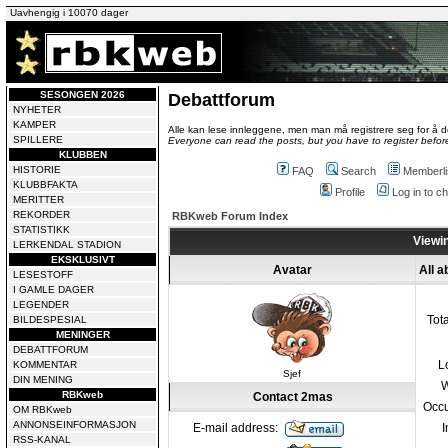
Uavhengig i 10070 dager
SESONGEN 2026
Debattforum
NYHETER
KAMPER
Alle kan lese innleggene, men man må registrere seg for å de
SPILLERE
Everyone can read the posts, but you have to register before
KLUBBEN
HISTORIE
FAQ
Search
Memberli
KLUBBFAKTA
Profile
Log in to 
MERITTER
REKORDER
RBKweb Forum Index
STATISTIKK
Viewin
LERKENDAL STADION
EKSKLUSIVT
Avatar
All 
LESESTOFF
I GAMLE DAGER
LEGENDER
Tot
BILDESPESIAL
MENINGER
DEBATTFORUM
L
KOMMENTAR
Sjef
DIN MENING
W
RBKweb
Contact 2mas
Occu
OM RBKweb
ANNONSEINFORMASJON
E-mail address:
I
RSS-KANAL