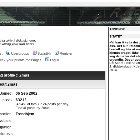
ANNONSE
SITATET
lta aktivt i diskusjonene.
«Vi kan ikke la det g
 writing your own posts.
oss. Det blir litt so
bordell og føle at m
kjempedraget, ikke
st
Usergroups
Statistikk
Register
seg dame før det s
ordentlig. Det er go
check your private messages
Log in
Pål André Helland ett
3. divisjonslaget Kol
2014.
g profile :: 2mas
about 2mas
Joined:
06 Sep 2002
al posts:
63213
[4.94% of total / 7.24 posts per day]
Find all posts by 2mas
ocation:
Trondhjem
ebsite:
pation:
nterests: