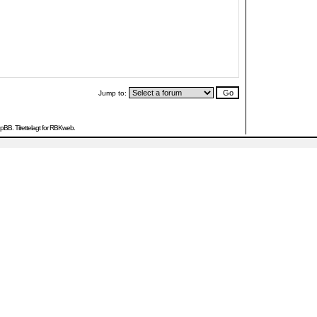
Jump to:
hpBB
. Tilrettelagt for RBKweb.