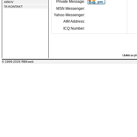
Private Message:
ARKIV
TA KONTAKT
MSN Messenger:
Yahoo Messenger:
AIM Address:
ICQ Number:
Utviklet av
p
© 1999-2026 RBKweb