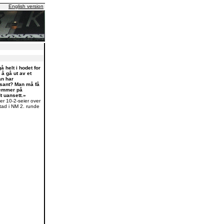
English version
å helt i hodet for
m å gå ut av et
an har
 sant? Man må få
temmer på
dt uansett.»
er 10-2-seier over
stad i NM 2. runde