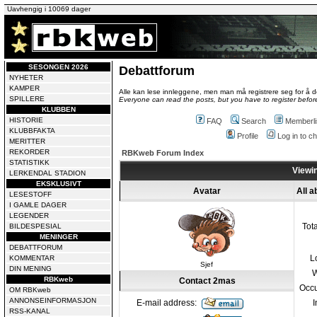
Uavhengig i 10069 dager
SESONGEN 2026
Debattforum
NYHETER
KAMPER
Alle kan lese innleggene, men man må registrere seg for å de
SPILLERE
Everyone can read the posts, but you have to register before
KLUBBEN
HISTORIE
FAQ
Search
Memberli
KLUBBFAKTA
Profile
Log in to 
MERITTER
REKORDER
RBKweb Forum Index
STATISTIKK
Viewin
LERKENDAL STADION
EKSKLUSIVT
Avatar
All 
LESESTOFF
I GAMLE DAGER
LEGENDER
Tot
BILDESPESIAL
MENINGER
DEBATTFORUM
L
KOMMENTAR
Sjef
DIN MENING
W
RBKweb
Contact 2mas
Occu
OM RBKweb
ANNONSEINFORMASJON
E-mail address:
I
RSS-KANAL