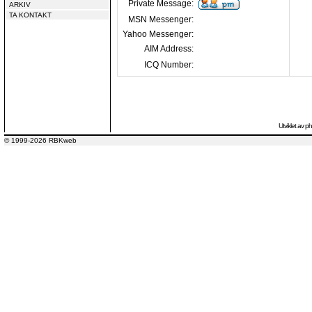
Private Message:
ARKIV
TA KONTAKT
MSN Messenger:
Yahoo Messenger:
AIM Address:
ICQ Number:
Utviklet av
p
© 1999-2026 RBKweb