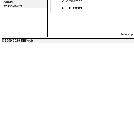
AIM Address:
ARKIV
TA KONTAKT
ICQ Number:
Utviklet av
p
© 1999-2026 RBKweb