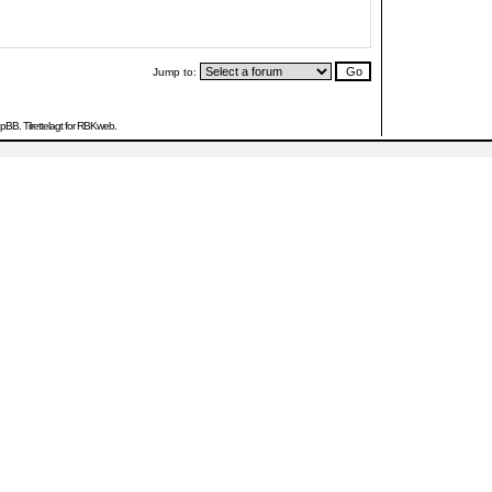
Jump to:
hpBB
. Tilrettelagt for RBKweb.