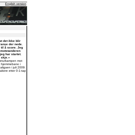
English version
t det ikke blir
ranse der nede.
til å score. Jeg
t motstanderen
jeg har startet.
 skje.»
returkampen mot
å hjemmebane i
paligaen i juli 2009.
akere etter 0-1-tap