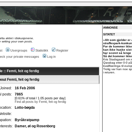
ANNONSE
SITATET
lta aktivt i diskusjonene.
«Alt som gjelder er a
 writing your own posts.
straffespark-konkur
For de kommer ikke 
kan ikke huske sis
st
Usergroups
Statistikk
Register
har scoret så lenge 
Så det kommer ikke
check your private messages
Log in
Kris Stadsgaard om 
Qarabag etter 0-0 p
kvalifiseringa til euro
Trolig var han noe sp
e :: Femti, feit og ferdig
i returen.
bout Femti, feit og ferdig
Joined:
16 Feb 2006
al posts:
7865
[0.61% of total / 1.05 posts per day]
Find all posts by Femti, feit og ferdig
ocation:
Lotto-bøgda
ebsite:
pation:
Byråkratpamp
nterests:
Damer, øl og Rosenborg