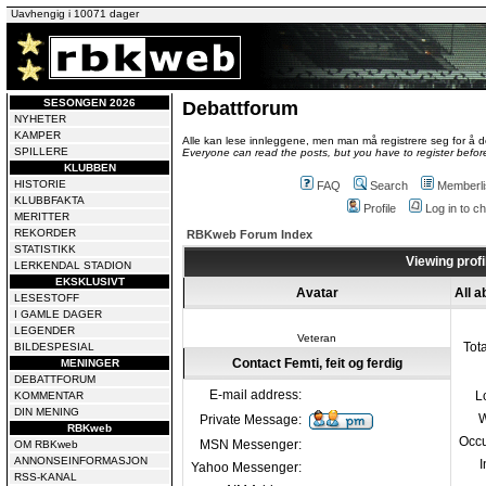
Uavhengig i 10071 dager
SESONGEN 2026
Debattforum
NYHETER
KAMPER
Alle kan lese innleggene, men man må registrere seg for å de
SPILLERE
Everyone can read the posts, but you have to register before
KLUBBEN
HISTORIE
FAQ
Search
Memberli
KLUBBFAKTA
Profile
Log in to 
MERITTER
REKORDER
RBKweb Forum Index
STATISTIKK
Viewing profil
LERKENDAL STADION
EKSKLUSIVT
Avatar
All a
LESESTOFF
I GAMLE DAGER
LEGENDER
Veteran
Tot
BILDESPESIAL
Contact Femti, feit og ferdig
MENINGER
DEBATTFORUM
E-mail address:
L
KOMMENTAR
DIN MENING
W
Private Message:
RBKweb
Occu
MSN Messenger:
OM RBKweb
ANNONSEINFORMASJON
I
Yahoo Messenger:
RSS-KANAL