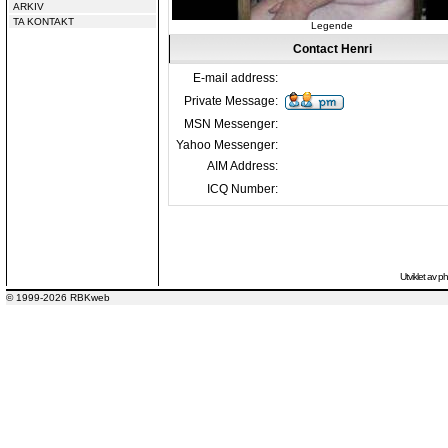
ARKIV
TA KONTAKT
Legende
Contact Henri
E-mail address:
Private Message:
MSN Messenger:
Yahoo Messenger:
AIM Address:
ICQ Number:
Utviklet av
p
© 1999-2026 RBKweb