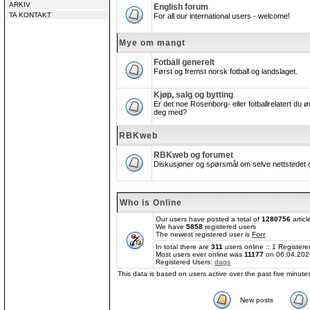
ARKIV
English forum
TA KONTAKT
For all our international users - welcome!
Mye om mangt
Fotball generelt
Først og fremst norsk fotball og landslaget.
Kjøp, salg og bytting
Er det noe Rosenborg- eller fotballrelatert du øn
deg med?
RBKweb
RBKweb og forumet
Diskusjoner og spørsmål om selve nettstedet 
Who is Online
Our users have posted a total of
1280756
articl
We have
5858
registered users
The newest registered user is
Forr
In total there are
311
users online :: 1 Registe
Most users ever online was
11177
on 06.04.202
Registered Users:
dags
This data is based on users active over the past five minute
New posts