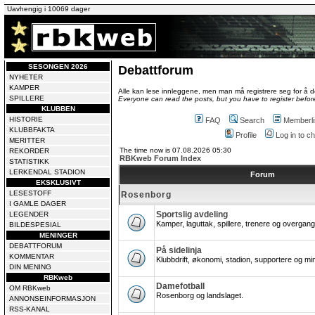
Uavhengig i 10069 dager
SESONGEN 2026
Debattforum
NYHETER
KAMPER
Alle kan lese innleggene, men man må registrere seg for å de
SPILLERE
Everyone can read the posts, but you have to register before
KLUBBEN
HISTORIE
FAQ
Search
Memberli
KLUBBFAKTA
Profile
Log in to 
MERITTER
The time now is 07.08.2026 05:30
REKORDER
RBKweb Forum Index
STATISTIKK
LERKENDAL STADION
Forum
EKSKLUSIVT
LESESTOFF
Rosenborg
I GAMLE DAGER
Sportslig avdeling
LEGENDER
Kamper, laguttak, spillere, trenere og overgang
BILDESPESIAL
MENINGER
DEBATTFORUM
På sidelinja
KOMMENTAR
Klubbdrift, økonomi, stadion, supportere og mi
DIN MENING
RBKweb
Damefotball
OM RBKweb
Rosenborg og landslaget.
ANNONSEINFORMASJON
RSS-KANAL