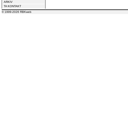
ARKIV
TA KONTAKT
© 1999-2026 RBKweb