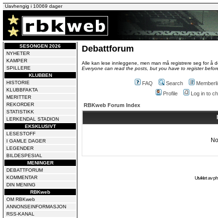
Uavhengig i 10069 dager
SESONGEN 2026
Debattforum
NYHETER
KAMPER
Alle kan lese innleggene, men man må registrere seg for å de
SPILLERE
Everyone can read the posts, but you have to register before
KLUBBEN
HISTORIE
FAQ
Search
Memberli
KLUBBFAKTA
Profile
Log in to 
MERITTER
REKORDER
RBKweb Forum Index
STATISTIKK
LERKENDAL STADION
EKSKLUSIVT
LESESTOFF
No
I GAMLE DAGER
LEGENDER
BILDESPESIAL
MENINGER
DEBATTFORUM
KOMMENTAR
Utviklet av
p
DIN MENING
RBKweb
OM RBKweb
ANNONSEINFORMASJON
RSS-KANAL